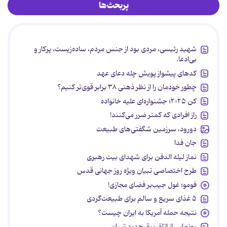
پربحث‌ها
شهید رئیسی، مردی بود از جنس مردم، ساده‌زیست، پرکار و
بی‌ادعا.
کدهای پیشواز پویش چله دعای عهد
چطور خودمان را از نظر ذهنی ۳۸ برابر قوی‌تر کنیم؟
کن ۲۰۲۵؛ جشنواره‌ای علیه خانواده
راز افرادی که کمتر ضرر می‌کنند!
دورود، سرزمین شگفتی‌های طبیعت
جان فدا
نماز لیله الدفن برای شهدای بیت رهبری
طرح اختصاصی تبیان ویژه روز جهانی قدس
فومو؛ غول جیب‌بر فضای مجازی!
۵ غذای سریع و سالم برای طبیعت‌گردی
نتیجه حمله آمریکا به ایران چیست؟
رونمایی از اتاق برق جدید تبیان