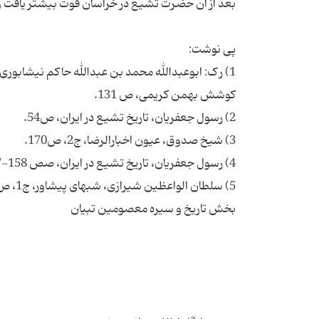
1) ر ک: ابوعبدالله محمد بن عبدالله حاکم نیشابو