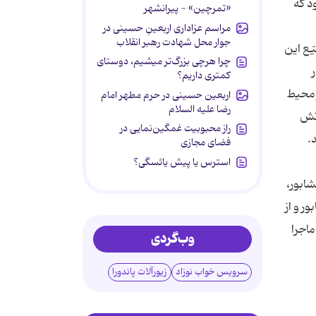
د که
«تمرچین» - پیرانشهر
مراسم عزاداری اربعینِ حسینی در
جوار محل شهادت رهبر انقلاب
ّع این
چرا هرچی بزرگ‌تر میشیم، دوستای
کمتری داریم؟
ر محیط
اربعین حسینی در حرم مطهر امام
رضا علیه السلام
رتش
راز محبوبیت غمگین‌نمایی در
.
فضای مجازی
استرس یا پیش یائسگی؟
شابور،
ر و از
ماجرا
وب‌گردی
سرویس خواب نوزاد
زیورآلات پاندورا