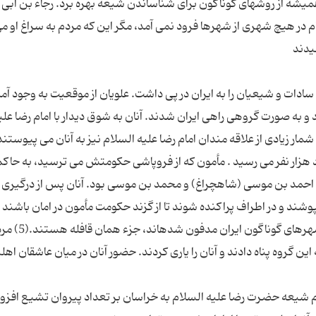
 همیشه از روشهای گوناگون برای شناساندن شیعه بهره برد. رجاء بن ابی
ام در هیچ شهری از شهرها فرود نمی آمد، مگر این که مردم به سراغ او م
ادات و شیعیان را به ایران در پی داشت. علویان از موقعیت به وجود آمد
و به صورت گروهی راهی ایران شدند. آنان به شوق دیدار با امام رضا علی
شمار زیادی از علاقه مندان امام رضا علیه السلام نیز به آنان می پیوستند
د هزار نفر می رسید . مأمون که از فروپاشی حکومتش می ترسید، به حاک
با احمد بن موسی (شاهچراغ) و محمد بن موسی بود. آنان پس از درگیری ب
شند و در اطراف پراکنده شوند تا از گزند حکومت مأمون در امان باشند .
همین دلیل گفته می شود بیشتر امامزادگانی که در شهرهای گوناگون ایران مد
ن گروه پناه دادند و آنان را یاری کردند. حضور آنان در میان عاشقان اهل
شیعه حضرت رضا علیه السلام به خراسان بر تعداد پیروان تشیع افزود