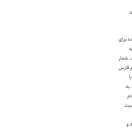
ی
ه برای
ه
. شمار
م فارس
ا
 به
فون شدهاند، جزء همان قافله هستند.(5) مردم
بیت
 و