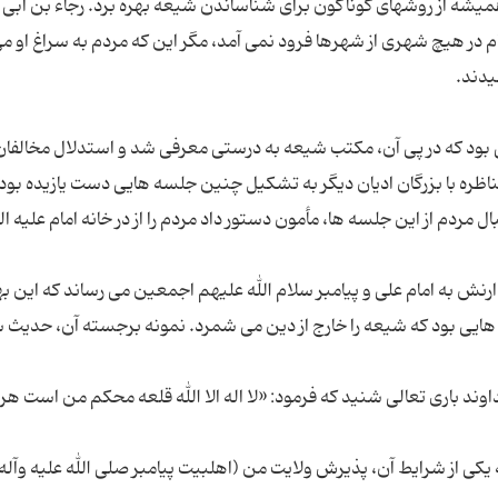
 همیشه از روشهای گوناگون برای شناساندن شیعه بهره برد. رجاء بن ابی
ام در هیچ شهری از شهرها فرود نمی آمد، مگر این که مردم به سراغ او م
یی بود که در پی آن، مکتب شیعه به درستی معرفی شد و استدلال مخالفان
ره با بزرگان ادیان دیگر به تشکیل چنین جلسه هایی دست یازیده بود. 
ل مردم از این جلسه ها، مأمون دستور داد مردم را از در خانه امام علیه ا
دارنش به امام علی و پیامبر سلام الله علیهم اجمعین می رساند که این ب
ایی بود که شیعه را خارج از دین می شمرد. نمونه برجسته آن، حدیث 
داوند باری تعالی شنید که فرمود: «لا اله الا الله قلعه محکم من است هر 
ی از شرایط آن، پذیرش ولایت من (اهلبیت پیامبر صلی الله علیه وآله