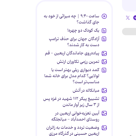
ساعت ۹:۴۰ | چه میراثی از خود به
جای گذاشت؟
یک کودک دو چهره!
آزادگان جهان برای حذف ترامپ
دست به کار شدند؟
پیاده‌روی جاماندگان اربعین - قم
تمرین رزمی تکاوران ارتش
کمد دیواری ریلی بهتر است یا
لولایی؟ کدام مدل برای خانه شما
مناسب‌تر است؟
میانکاله در آتش
تشییع پیکر ۱۱۲ شهید در غزه پس
از ۳ سال زیر آوار ماندن
آیین تعزیه‌خوانی اربعین در
روستای احمدآباد - میانجلگه
وضعیت تردد و خدمات به زائران
اربعین حسینی در گذرگاه مرزی