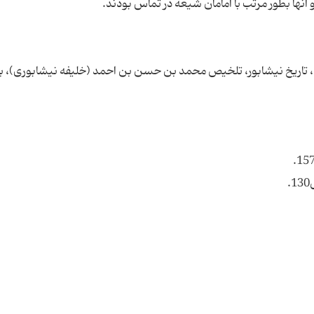
ری، تاریخ نیشابور، تلخیص محمد بن حسن بن احمد (خلیفه نیشابوری)، ب