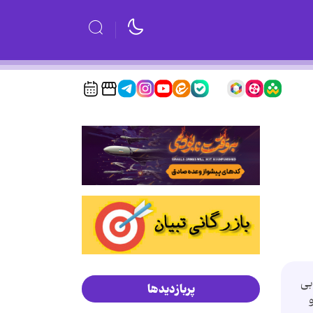
بی
پربازدیدها