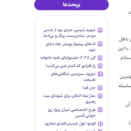
پربحث‌ها
ی
شهید رئیسی، مردی بود از جنس
مردم، ساده‌زیست، پرکار و بی‌ادعا.
 باطل
کدهای پیشواز پویش چله دعای
با این
عهد
لسلام
کن ۲۰۲۵؛ جشنواره‌ای علیه خانواده
راز افرادی که کمتر ضرر می‌کنند!
دورود، سرزمین شگفتی‌های
هترین
طبیعت
سلسله
جان فدا
نماز لیله الدفن برای شهدای بیت
رهبری
آن
طرح اختصاصی تبیان ویژه روز
جهانی قدس
)
فومو؛ غول جیب‌بر فضای مجازی!