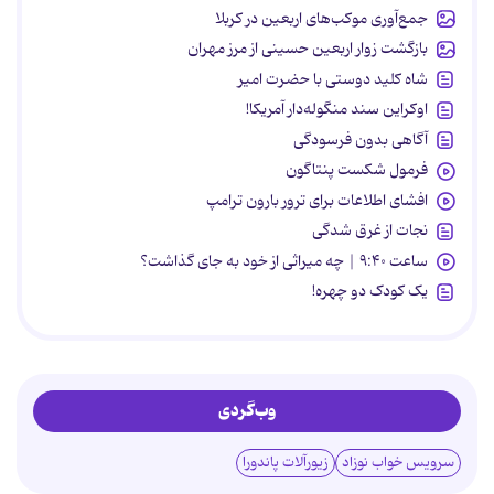
جمع‌آوری موکب‌های اربعین در کربلا
بازگشت زوار اربعین حسینی از مرز مهران
شاه کلید دوستی با حضرت امیر
اوکراین سند منگوله‌دار آمریکا!
آگاهی بدون فرسودگی
فرمول شکست پنتاگون
افشای اطلاعات برای ترور بارون ترامپ
نجات از غرق شدگی
ساعت ۹:۴۰ | چه میراثی از خود به جای گذاشت؟
یک کودک دو چهره!
وب‌گردی
سرویس خواب نوزاد
زیورآلات پاندورا