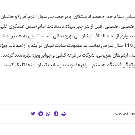
ن تبیانی سلام خدا و همه فرشتگان او بر حضرت رسول اکرم(ص) و خاندان
لزار هستی، هستی. قبل از هر چیز میلاد باسعادت امام حسن عسکری علیه
امیدوارم از سایه الطاف ایشان بی بهره نمانی. سایت تبیان به همین منا
مژده ای برای شما عزیزان دارد که تمام نونهالان 4 سال تا 14 سال نیز می توانند به عضویت سایت تبیان درآیند و از امکانات ویژه
، اردوهای تفریحی، شرکت در قرعه کشی و جوایز ویژه بهره مند گردند.
ر تو گل قشنگم هستم. برای عضویت در سایت تبیان اینجا کلیک کنید