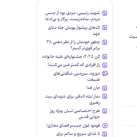
شهید رئیسی، مردی بود از جنس
مردم، ساده‌زیست، پرکار و بی‌ادعا.
کدهای پیشواز پویش چله دعای
عهد
سبت
چطور خودمان را از نظر ذهنی ۳۸
برابر قوی‌تر کنیم؟
کن ۲۰۲۵؛ جشنواره‌ای علیه خانواده
راز افرادی که کمتر ضرر می‌کنند!
دورود، سرزمین شگفتی‌های
طبیعت
جان فدا
نماز لیله الدفن برای شهدای بیت
رهبری
طرح اختصاصی تبیان ویژه روز
جهانی قدس
فومو؛ غول جیب‌بر فضای مجازی!
۵ غذای سریع و سالم برای