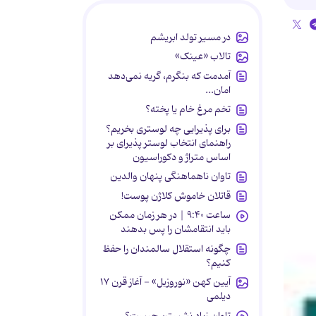
در مسیر تولد ابریشم
تالاب «عینک»
آمدمت که بنگرم، گریه نمی‌دهد
امان...
تخم مرغ خام یا پخته؟
برای پذیرایی چه لوستری بخریم؟
راهنمای انتخاب لوستر پذیرای بر
اساس متراژ و دکوراسیون
تاوان ناهماهنگی پنهان والدین
قاتلان خاموش کلاژن پوست!
ساعت ۹:۴۰ | در هر زمان ممکن
باید انتقامشان را پس بدهند
چگونه استقلال سالمندان را حفظ
کنیم؟
آیین کهن «نوروزبل» - آغاز قرن ۱۷
دیلمی
تاوان زیاد نشستن چیست؟