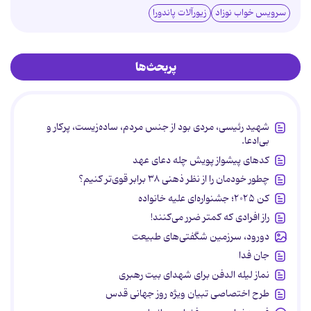
سرویس خواب نوزاد
زیورآلات پاندورا
پربحث‌ها
شهید رئیسی، مردی بود از جنس مردم، ساده‌زیست، پرکار و
بی‌ادعا.
کدهای پیشواز پویش چله دعای عهد
چطور خودمان را از نظر ذهنی ۳۸ برابر قوی‌تر کنیم؟
کن ۲۰۲۵؛ جشنواره‌ای علیه خانواده
راز افرادی که کمتر ضرر می‌کنند!
دورود، سرزمین شگفتی‌های طبیعت
جان فدا
نماز لیله الدفن برای شهدای بیت رهبری
طرح اختصاصی تبیان ویژه روز جهانی قدس