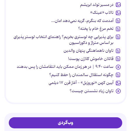
در مسیر تولد ابریشم
تالاب «عینک»
آمدمت که بنگرم، گریه نمی‌دهد امان...
تخم مرغ خام یا پخته؟
برای پذیرایی چه لوستری بخریم؟ راهنمای انتخاب لوستر پذیرای
بر اساس متراژ و دکوراسیون
تاوان ناهماهنگی پنهان والدین
قاتلان خاموش کلاژن پوست!
ساعت ۹:۴۰ | در هر زمان ممکن باید انتقامشان را پس بدهند
چگونه استقلال سالمندان را حفظ کنیم؟
آیین کهن «نوروزبل» - آغاز قرن ۱۷ دیلمی
تاوان زیاد نشستن چیست؟
وب‌گردی