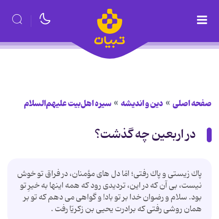
صفحه اصلی
دین و اندیشه
سیره اهل‌بیت علیهم‌السلام
در اربعین چه گذشت؟
پاك زیستى و پاك رفتى؛ امّا دل هاى مؤمنان، در فراق تو خوش
نیست، بى آن كه در این، تردیدى رود كه همه اینها به خیرِ تو
بود. سلام و رضوان خدا بر تو باد! و گواهى مى دهم كه تو بر
همان روشى رفتى كه برادرت یحیى بن زكریّا رفت .