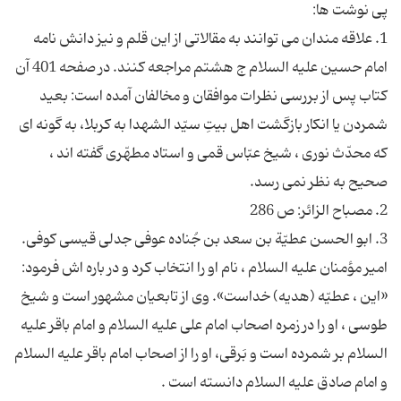
1. علاقه مندان می توانند به مقالاتی از این قلم و نیز دانش نامه
امام حسین علیه السلام ج هشتم مراجعه کنند. در صفحه 401 آن
کتاب پس از بررسی نظرات موافقان و مخالفان آمده است: بعید
شمردن یا انكار بازگشت اهل بیتِ سیّد الشهدا به كربلا، به گونه اى
كه محدّث نورى ، شیخ عبّاس قمى و استاد مطهّرى گفته اند ،
3. ابو الحسن عطیّة بن سعد بن جُناده عوفى جدلى قیسى كوفى.
امیر مؤمنان علیه السلام ، نام او را انتخاب كرد و در باره اش فرمود:
«این ، عطیّه (هدیه) خداست». وى از تابعیان مشهور است و شیخ
طوسى ، او را در زمره اصحاب امام على علیه السلام و امام باقر علیه
السلام بر شمرده است و بَرقى، او را از اصحاب امام باقر علیه السلام