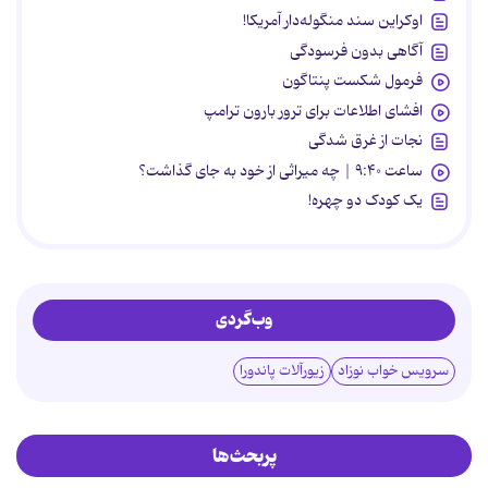
اوکراین سند منگوله‌دار آمریکا!
آگاهی بدون فرسودگی
فرمول شکست پنتاگون
افشای اطلاعات برای ترور بارون ترامپ
نجات از غرق شدگی
ساعت ۹:۴۰ | چه میراثی از خود به جای گذاشت؟
یک کودک دو چهره!
وب‌گردی
سرویس خواب نوزاد
زیورآلات پاندورا
پربحث‌ها