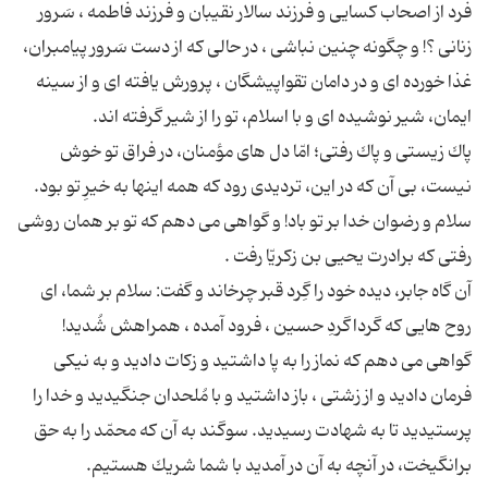
فرد از اصحاب كسایى و فرزند سالار نقیبان و فرزند فاطمه ، سَرور
زنانى ؟! و چگونه چنین نباشى ، در حالى كه از دست سَرور پیامبران،
غذا خورده اى و در دامان تقواپیشگان ، پرورش یافته اى و از سینه
پاك زیستى و پاك رفتى؛ امّا دل هاى مؤمنان، در فراق تو خوش
نیست، بى آن كه در این، تردیدى رود كه همه اینها به خیرِ تو بود.
سلام و رضوان خدا بر تو باد! و گواهى مى دهم كه تو بر همان روشى
آن گاه جابر، دیده خود را گِرد قبر چرخاند و گفت: سلام بر شما، اى
روح هایى كه گرداگردِ حسین ، فرود آمده ، همراهش شُدید!
گواهى مى دهم كه نماز را به پا داشتید و زكات دادید و به نیكى
فرمان دادید و از زشتى ، باز داشتید و با مُلحدان جنگیدید و خدا را
پرستیدید تا به شهادت رسیدید. سوگند به آن كه محمّد را به حق