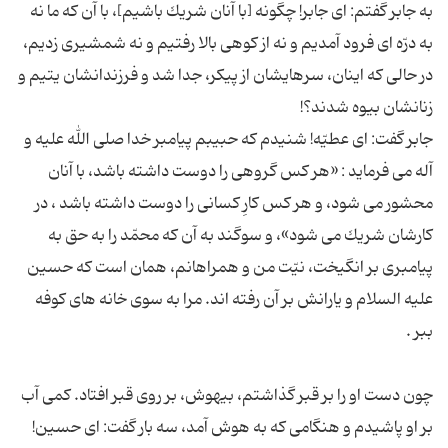
به جابر گفتم: اى جابر! چگونه [با آنان شریك باشیم]، با آن كه ما نه
به درّه اى فرود آمدیم و نه از كوهى بالا رفتیم و نه شمشیرى زدیم،
در حالى كه اینان، سرهایشان از پیكر، جدا شد و فرزندانشان یتیم و
جابر گفت: اى عطیّه! شنیدم كه حبیبم پیامبر خدا صلى الله علیه و
آله مى فرماید : «هر كس گروهى را دوست داشته باشد، با آنان
محشور مى شود، و هر كس كارِ كسانى را دوست داشته باشد ، در
كارشان شریك مى شود»، و سوگند به آن كه محمّد را به حق به
پیامبرى بر انگیخت، نیّت من و همراهانم، همان است كه حسین
علیه السلام و یارانش بر آن رفته اند. مرا به سوى خانه هاى كوفه
چون دست او را بر قبر گذاشتم، بیهوش، بر روى قبر افتاد. كمی آب
بر او پاشیدم و هنگامى كه به هوش آمد، سه بار گفت: اى حسین!