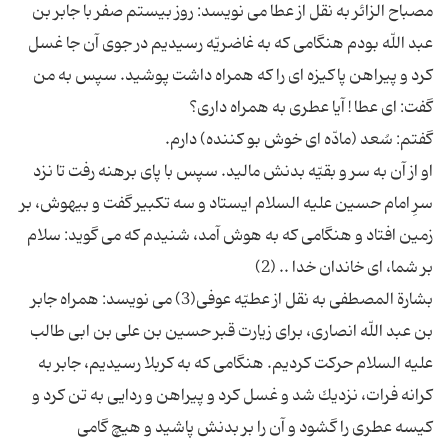
مصباح الزائر به نقل از عطا می نویسد: روز بیستم صفر با جابر بن
عبد اللّه بودم هنگامى كه به غاضریّه رسیدیم در جوى آن جا غسل
كرد و پیراهن پاكیزه اى را كه همراه داشت پوشید. سپس به من
او از آن به سر و بقیّه بدنش مالید. سپس با پای برهنه رفت تا نزد
سرِ امام حسین علیه السلام ایستاد و سه تكبیر گفت و بیهوش، بر
زمین افتاد و هنگامى كه به هوش آمد، شنیدم كه مى گوید: سلام
بشارة المصطفى به نقل از عطیّه عوفى(3) می نویسد: همراه جابر
بن عبد اللّه انصارى، براى زیارت قبر حسین بن على بن ابى طالب
علیه السلام حركت كردیم. هنگامى كه به كربلا رسیدیم، جابر به
كرانه فرات، نزدیك شد و غسل كرد و پیراهن و ردایى به تن كرد و
كیسه عطرى را گشود و آن را بر بدنش پاشید و هیچ گامى