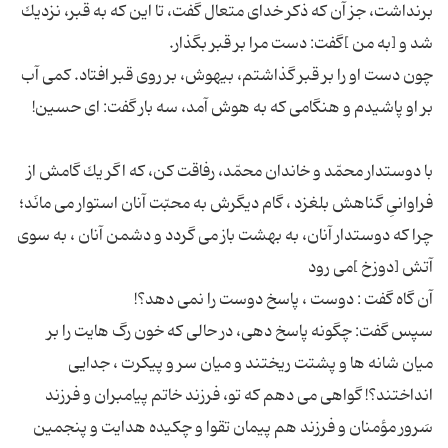
برنداشت، جز آن كه ذكر خداى متعال گفت، تا این كه به قبر، نزدیك
چون دست او را بر قبر گذاشتم، بیهوش، بر روى قبر افتاد. كمی آب
با دوستدار محمّد و خاندان محمّد، رفاقت كن، كه اگر یك گامش از
فراوانىِ گناهش بلغزد ، گام دیگرش به محبّت آنان استوار مى مانَد؛
چرا كه دوستدار آنان، به بهشت باز مى گردد و دشمن آنان ، به سوى
سپس گفت: چگونه پاسخ دهى، در حالى كه خون رگ هایت را بر
میان شانه ها و پشتت ریختند و میان سر و پیكرت ، جدایى
انداختند؟! گواهى مى دهم كه تو، فرزند خاتم پیامبران و فرزند
سَرور مؤمنان و فرزند هم پیمان تقوا و چكیده هدایت و پنجمین