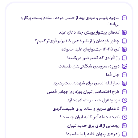
شهید رئیسی، مردی بود از جنس مردم، ساده‌زیست، پرکار و
بی‌ادعا.
کدهای پیشواز پویش چله دعای عهد
چطور خودمان را از نظر ذهنی ۳۸ برابر قوی‌تر کنیم؟
کن ۲۰۲۵؛ جشنواره‌ای علیه خانواده
راز افرادی که کمتر ضرر می‌کنند!
دورود، سرزمین شگفتی‌های طبیعت
جان فدا
نماز لیله الدفن برای شهدای بیت رهبری
طرح اختصاصی تبیان ویژه روز جهانی قدس
فومو؛ غول جیب‌بر فضای مجازی!
۵ غذای سریع و سالم برای طبیعت‌گردی
نتیجه حمله آمریکا به ایران چیست؟
رونمایی از اتاق برق جدید تبیان
زهرهای پنهان خانه را بشناسید!