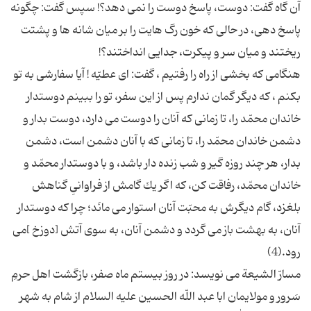
آن گاه گفت: دوست، پاسخ دوست را نمى دهد؟! سپس گفت: چگونه
پاسخ دهى، در حالى كه خون رگ هایت را بر میان شانه ها و پشتت
هنگامى كه بخشى از راه را رفتیم ، گفت: اى عطیّه ! آیا سفارشى به تو
بكنم ، كه دیگر گمان ندارم پس از این سفر، تو را ببینم دوستدار
خاندان محمّد را، تا زمانى كه آنان را دوست مى دارد، دوست بدار و
دشمن خاندان محمّد را، تا زمانى كه با آنان دشمن است، دشمن
بدار، هر چند روزه گیر و شب زنده دار باشد، و با دوستدار محمّد و
خاندان محمّد، رفاقت كن، كه اگر یك گامش از فراوانىِ گناهش
بلغزد، گام دیگرش به محبّت آنان استوار مى مانَد؛ چرا كه دوستدار
آنان، به بهشت باز مى گردد و دشمن آنان، به سوى آتش [دوزخ ]مى
مسارّ الشیعة می نویسد: در روز بیستم ماه صفر، بازگشت اهل حرمِ
سَرور و مولایمان ابا عبد اللّه الحسین علیه السلام از شام به شهر