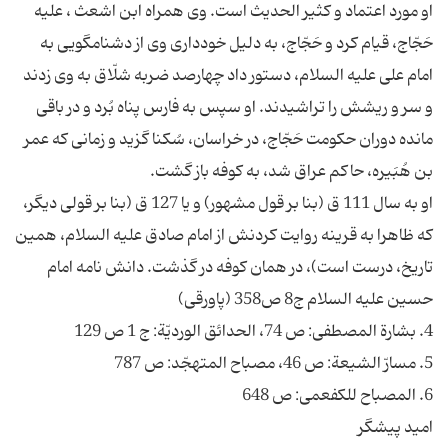
او مورد اعتماد و كثیر الحدیث است. وى همراه ابن اشعث ، علیه
حَجّاج، قیام كرد و حَجّاج، به دلیل خوددارى وى از دشنامگویى به
امام على علیه السلام، دستور داد چهارصد ضربه شلّاق به وى زدند
و سر و ریشش را تراشیدند. او سپس به فارس پناه بُرد و در باقى
مانده دوران حكومت حَجّاج، در خراسان، سُكنا گزید و زمانى كه عمر
او به سال 111 ق (بنا بر قول مشهور) و یا 127 ق (بنا بر قولى دیگر،
كه ظاهرا به قرینه روایت كردنش از امام صادق علیه السلام، همین
تاریخ، درست است)، در همان كوفه در گذشت. دانش نامه امام