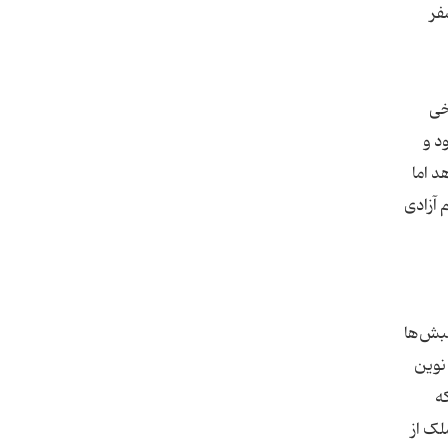
فر
خی
د و
د اما
 آزادی
نبش‌ها
نوین
ه
لک از