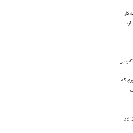
 کار
ر،
تقریبی
ری که
ش
او را