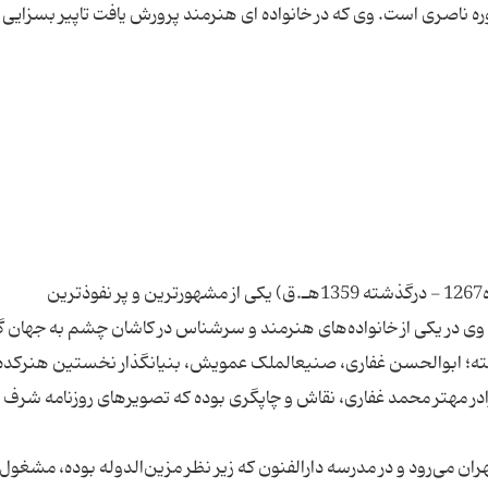
 ناصری است. وی که در خانواده ای هنرمند پرورش یافت تاپیر بسزایی د
محمد غفاری معروف به کمال‌المُلک نقاش ایرانی (زاده1267 - درگذشته 1359هـ.ق) یکی از مشهورترین و پر نفوذترین
پدرش میرزابزرگ غفاری کاشانی، دستی در نقاشی داشته؛ ابوالحسن غفاری، صنیع‎الملک عمویش، بنیانگذار نخستین هنر
رادر مهتر محمد غفاری، نقاش و چاپگری بوده که تصویرهای روزنامه شرف را
ان می‌رود و در مدرسه دارالفنون که زیر نظر مزین‌الدوله بوده، مشغول 