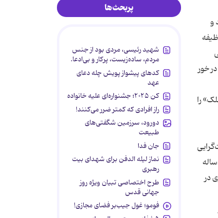
پربحث‌ها
 و
یفه‌
شهید رئیسی، مردی بود از جنس
ی
مردم، ساده‌زیست، پرکار و بی‌ادعا.
ر خور
کدهای پیشواز پویش چله دعای
عهد
کن ۲۰۲۵؛ جشنواره‌ای علیه خانواده
الملک» را
راز افرادی که کمتر ضرر می‌کنند!
دورود، سرزمین شگفتی‌های
طبیعت
جان فدا
گرایی
نماز لیله الدفن برای شهدای بیت
ادامه می‌یابد تا از مزین‎الدوله به عنوان مدیر مدرسه‌ای که کمال‌الملک در آن تحصیل کرده، به او منتقل می‌شود. با پیشینه‌ 200ساله
رهبری
ی در
طرح اختصاصی تبیان ویژه روز
جهانی قدس
فومو؛ غول جیب‌بر فضای مجازی!