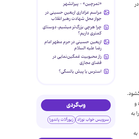
«تمرچین» - پیرانشهر
ر
مراسم عزاداری اربعینِ حسینی در
جوار محل شهادت رهبر انقلاب
چرا هرچی بزرگ‌تر میشیم، دوستای
کمتری داریم؟
اربعین حسینی در حرم مطهر امام
رضا علیه السلام
راز محبوبیت غمگین‌نمایی در
فضای مجازی
استرس یا پیش یائسگی؟
کده و
وب‌گردی
 به
سرویس خواب نوزاد
زیورآلات پاندورا
به