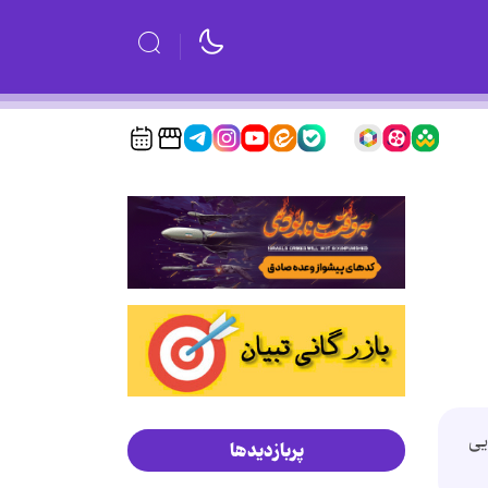
یی
پربازدیدها