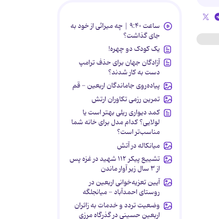
ساعت ۹:۴۰ | چه میراثی از خود به
جای گذاشت؟
یک کودک دو چهره!
آزادگان جهان برای حذف ترامپ
دست به کار شدند؟
پیاده‌روی جاماندگان اربعین - قم
تمرین رزمی تکاوران ارتش
کمد دیواری ریلی بهتر است یا
لولایی؟ کدام مدل برای خانه شما
مناسب‌تر است؟
میانکاله در آتش
تشییع پیکر ۱۱۲ شهید در غزه پس
از ۳ سال زیر آوار ماندن
آیین تعزیه‌خوانی اربعین در
روستای احمدآباد - میانجلگه
وضعیت تردد و خدمات به زائران
اربعین حسینی در گذرگاه مرزی