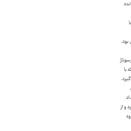
نده
ا
ندی درباری بود.
سوناژ
 با
اد
 و از
وه