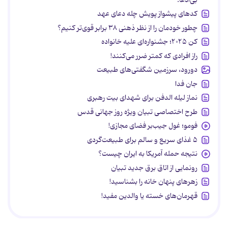
کدهای پیشواز پویش چله دعای عهد
چطور خودمان را از نظر ذهنی ۳۸ برابر قوی‌تر کنیم؟
کن ۲۰۲۵؛ جشنواره‌ای علیه خانواده
راز افرادی که کمتر ضرر می‌کنند!
دورود، سرزمین شگفتی‌های طبیعت
جان فدا
نماز لیله الدفن برای شهدای بیت رهبری
طرح اختصاصی تبیان ویژه روز جهانی قدس
فومو؛ غول جیب‌بر فضای مجازی!
۵ غذای سریع و سالم برای طبیعت‌گردی
نتیجه حمله آمریکا به ایران چیست؟
رونمایی از اتاق برق جدید تبیان
زهرهای پنهان خانه را بشناسید!
قهرمان‌های خسته یا والدین مفید!