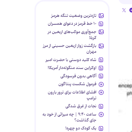
تازه‌ترین وضعیت تنگه هرمز
۱۰ خط قرمز در دعوای همسران
جمع‌آوری موکب‌های اربعین در
کربلا
بازگشت زوار اربعین حسینی از مرز
مهران
شاه کلید دوستی با حضرت امیر
اوکراین سند منگوله‌دار آمریکا!
آگاهی بدون فرسودگی
فرمول شکست پنتاگون
افشای اطلاعات برای ترور بارون
ترامپ
نجات از غرق شدگی
ساعت ۹:۴۰ | چه میراثی از خود به
جای گذاشت؟
یک کودک دو چهره!