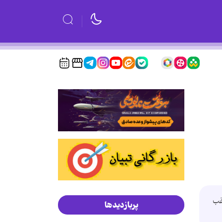
قب
پربازدیدها