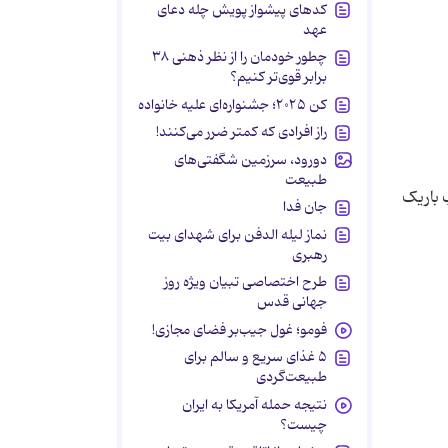
کدهای پیشواز پویش چله دعای
عهد
چطور خودمان را از نظر ذهنی ۳۸
برابر قوی‌تر کنیم؟
کن ۲۰۲۵؛ جشنواره‌ای علیه خانواده
راز افرادی که کمتر ضرر می‌کنند!
دورود، سرزمین شگفتی‌های
طبیعت
 باریک
جان فدا
نماز لیله الدفن برای شهدای بیت
رهبری
طرح اختصاصی تبیان ویژه روز
جهانی قدس
فومو؛ غول جیب‌بر فضای مجازی!
۵ غذای سریع و سالم برای
طبیعت‌گردی
نتیجه حمله آمریکا به ایران
چیست؟