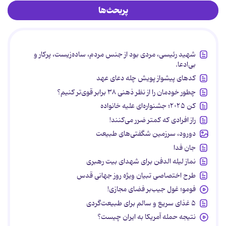
پربحث‌ها
شهید رئیسی، مردی بود از جنس مردم، ساده‌زیست، پرکار و
بی‌ادعا.
کدهای پیشواز پویش چله دعای عهد
چطور خودمان را از نظر ذهنی ۳۸ برابر قوی‌تر کنیم؟
کن ۲۰۲۵؛ جشنواره‌ای علیه خانواده
راز افرادی که کمتر ضرر می‌کنند!
دورود، سرزمین شگفتی‌های طبیعت
جان فدا
نماز لیله الدفن برای شهدای بیت رهبری
طرح اختصاصی تبیان ویژه روز جهانی قدس
فومو؛ غول جیب‌بر فضای مجازی!
۵ غذای سریع و سالم برای طبیعت‌گردی
نتیجه حمله آمریکا به ایران چیست؟