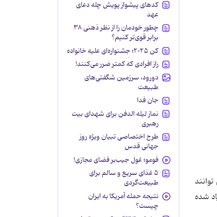
کدهای پیشواز پویش چله دعای
عهد
چطور خودمان را از نظر ذهنی ۳۸
برابر قوی‌تر کنیم؟
کن ۲۰۲۵؛ جشنواره‌ای علیه خانواده
راز افرادی که کمتر ضرر می‌کنند!
دورود، سرزمین شگفتی‌های
طبیعت
جان فدا
نماز لیله الدفن برای شهدای بیت
رهبری
طرح اختصاصی تبیان ویژه روز
جهانی قدس
فومو؛ غول جیب‌بر فضای مجازی!
۵ غذای سریع و سالم برای
توانند
طبیعت‌گردی
اد شده
نتیجه حمله آمریکا به ایران
چیست؟