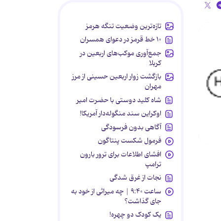
تازه‌ترین وضعیت تنگه هرمز
۱۰ خط قرمز در دعوای همسران
جمع‌آوری موکب‌های اربعین در
کربلا
بازگشت زوار اربعین حسینی از مرز
مهران
شاه کلید دوستی با حضرت امیر
اوکراین سند منگوله‌دار آمریکا!
آگاهی بدون فرسودگی
فرمول شکست پنتاگون
افشای اطلاعات برای ترور بارون
ترامپ
نجات از غرق شدگی
ساعت ۹:۴۰ | چه میراثی از خود به
جای گذاشت؟
یک کودک دو چهره!