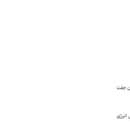
تن جفت
د که همگی انرژی