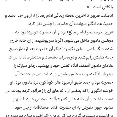
اباصلت هروی تا آخرین لحظه زندگی امام رضا(ع)، از وی جدا نشد و
«روزی در محضر امام رضا(ع) بودم. آن حضرت فرمود: فردا به
مجلس مامون داخل می شوم. اگر با سرپوشیده از آن خانه خارج
شدم دیگر با من سخن نگو. روز دیگر آن حضرت بعد از نماز صبح
جامه هایش را پوشید و در محراب نشست و منتظر ماند تا این که
غلامان مامون آمدند. آنگاه کفش خود را پوشید، ردای مبارک را
بردوش افکند. و به مجلس مامون وارد شد. من در خدمت آن
حضرت بودم. چند طبق از میوه های گوناگون نزد مامون بود. او
خوشه انگوری را که بعضی از دانه های آن را زهرآلود کرده بودند، در
دست داشت و آن دانه هایی که زهرآلود نبود می خورد تا متهم
نشود. چون نظرش به آن حضرت افتاد. مشتاقانه از جای خود
برخاست و دست در گردن مبارک امام(ع)انداخت و میان دو دیده وی