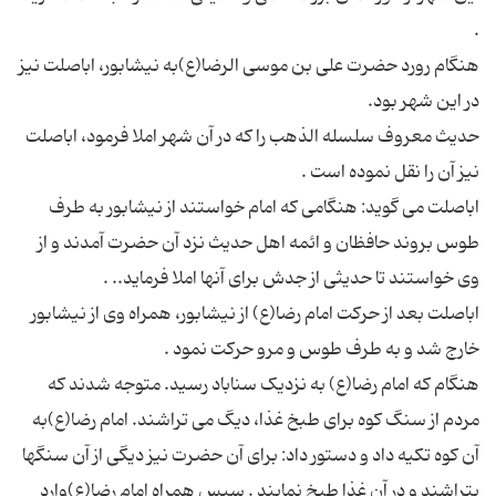
هنگام رورد حضرت علی بن موسی الرضا(ع)به نیشابور، اباصلت نیز
حدیث معروف سلسله الذهب را که در آن شهر املا فرمود، اباصلت
اباصلت می گوید: هنگامی که امام خواستند از نیشابور به طرف
طوس بروند حافظان و ائمه اهل حدیث نزد آن حضرت آمدند و از
اباصلت بعد از حرکت امام رضا(ع) از نیشابور، همراه وی از نیشابور
هنگام که امام رضا(ع) به نزدیک سناباد رسید. متوجه شدند که
مردم از سنگ کوه برای طبخ غذا، دیگ می تراشند. امام رضا(ع)به
آن کوه تکیه داد و دستور داد: برای آن حضرت نیز دیگی از آن سنگها
بتراشند و در آن غذا طبخ نمایند . سپس همراه امام رضا(ع)وارد