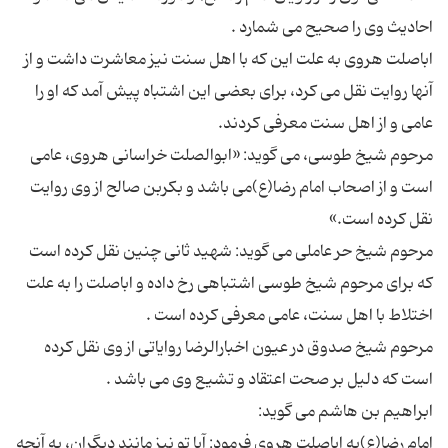
اباصلت هروی به علت این که با اهل سنت نیز معاشرت داشت و از
آنها روایت نقل می کرد، برای بعضی این اشتباه پیش آمد که او را
مرحوم شیخ طوسی، می گوید: «ابوالصلت خراسانی هروی، عامی
است و از اصحاب امام رضا(ع)می باشد و بکربن صالح از وی روایت
مرحوم شیخ حر عاملی می گوید: شهید ثانی چنین نقل کرده است
که برای مرحوم شیخ طوسی اشتباهی رخ داده و اباصلت را به علت
مرحوم شیخ صدوق در عیون اخبارالرضا روایاتی از وی نقل کرده
امام رضا(ع)به اباصلت هروی فرمود: آیا تو نیز مانند دیگران، به آنچه