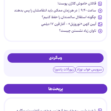
قاتلان خاموش کلاژن پوست!
ساعت ۹:۴۰ | در هر زمان ممکن باید انتقامشان را پس بدهند
چگونه استقلال سالمندان را حفظ کنیم؟
آیین کهن «نوروزبل» - آغاز قرن ۱۷ دیلمی
تاوان زیاد نشستن چیست؟
وب‌گردی
سرویس خواب نوزاد
زیورآلات پاندورا
پربحث‌ها
شهید رئیسی، مردی بود از جنس مردم، ساده‌زیست، پرکار و