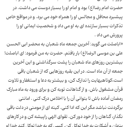
حضرت امام رضا(ع) بود و امام او را بسیار دوست می داشت. در
پیشبرد محافل و مجالس او را همراه خود می برد. و در مواقع خاص
تذکرات بسیار سازنده ای به او می داد و شخصیت ایمانی او را
«اباصلت می گوید: آخرین جمعه ماه شعبان به محضر ابی الحسن
علی بن موسی الرضا(ع) بار یافتم. حضرت به من فرمود: ای اباصلت!
بیشترین روزهای ماه شعبان را پشت سرگذاشتی و این آخرین
جمعه از آن ماه است. در این بقیه روزهایی که از شعبان باقی
است،کوتاهیهایت را تدارک کن، و بیشتر به دعا و استغفار و تلاوت
قرآن مشغول باش. و از گناهانت توبه کن و برای ورود به ماه مبارک
رمضان آماده باش تا بتوانی آن را با اخلاص درک کنی . امانتی
برگردنت نباشد مگر این که ادا کنی. کینه ای از مومنی در دلت باقی
نگذار، گناهان را از خود دور کن. تقوای الهی راپیشه کن و در کارهای
پنهان و آشکارت به خدا توکل کن. کسی که به خدا توکل کند خدا او