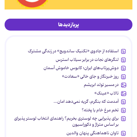
پربازدیدها
استفاده از جادوی «تکنیک ساندویچ» در زندگی مشترک
لنگرهای نجات در برابر سیلاب استرس
دوش‌پرتاب‌های ایران؛ کابوس خاموش آسمان
روز خبرنگار و جای خالی «سعادت»
در مسیر تولد ابریشم
تالاب «عینک»
آمدمت که بنگرم، گریه نمی‌دهد امان...
تخم مرغ خام یا پخته؟
برای پذیرایی چه لوستری بخریم؟ راهنمای انتخاب لوستر پذیرای
بر اساس متراژ و دکوراسیون
تاوان ناهماهنگی پنهان والدین