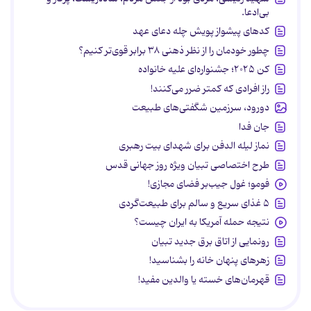
بی‌ادعا.
کدهای پیشواز پویش چله دعای عهد
چطور خودمان را از نظر ذهنی ۳۸ برابر قوی‌تر کنیم؟
کن ۲۰۲۵؛ جشنواره‌ای علیه خانواده
راز افرادی که کمتر ضرر می‌کنند!
دورود، سرزمین شگفتی‌های طبیعت
جان فدا
نماز لیله الدفن برای شهدای بیت رهبری
طرح اختصاصی تبیان ویژه روز جهانی قدس
فومو؛ غول جیب‌بر فضای مجازی!
۵ غذای سریع و سالم برای طبیعت‌گردی
نتیجه حمله آمریکا به ایران چیست؟
رونمایی از اتاق برق جدید تبیان
زهرهای پنهان خانه را بشناسید!
قهرمان‌های خسته یا والدین مفید!