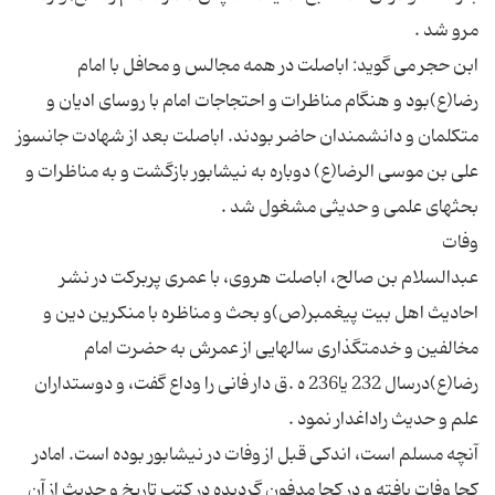
ابن حجر می گوید: اباصلت در همه مجالس و محافل با امام
رضا(ع)بود و هنگام مناظرات و احتجاجات امام با روسای ادیان و
متکلمان و دانشمندان حاضر بودند. اباصلت بعد از شهادت جانسوز
علی بن موسی الرضا(ع) دوباره به نیشابور بازگشت و به مناظرات و
عبدالسلام بن صالح، اباصلت هروی، با عمری پربرکت در نشر
احادیث اهل بیت پیغمبر(ص)و بحث و مناظره با منکرین دین و
مخالفین و خدمتگذاری سالهایی از عمرش به حضرت امام
رضا(ع)درسال 232 یا236 ه .ق دار فانی را وداع گفت، و دوستداران
آنچه مسلم است، اندکی قبل از وفات در نیشابور بوده است. امادر
کجا وفات یافته و در کجا مدفون گردیده در کتب تاریخ و حدیث از آن