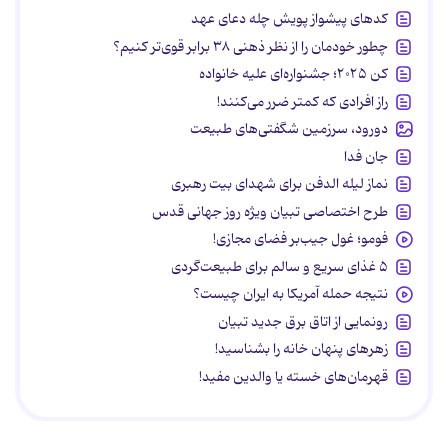
کدهای پیشواز پویش چله دعای عهد
چطور خودمان را از نظر ذهنی ۳۸ برابر قوی‌تر کنیم؟
کن ۲۰۲۵؛ جشنواره‌ای علیه خانواده
راز افرادی که کمتر ضرر می‌کنند!
دورود، سرزمین شگفتی‌های طبیعت
جان فدا
نماز لیله الدفن برای شهدای بیت رهبری
طرح اختصاصی تبیان ویژه روز جهانی قدس
فومو؛ غول جیب‌بر فضای مجازی!
۵ غذای سریع و سالم برای طبیعت‌گردی
نتیجه حمله آمریکا به ایران چیست؟
رونمایی از اتاق برق جدید تبیان
زهرهای پنهان خانه را بشناسید!
قهرمان‌های خسته یا والدین مفید!