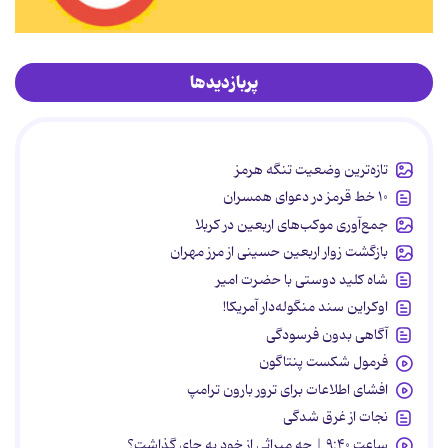
پربازدیدها
تازه‌ترین وضعیت تنگه هرمز
۱۰ خط قرمز در دعوای همسران
جمع‌آوری موکب‌های اربعین در کربلا
بازگشت زوار اربعین حسینی از مرز مهران
شاه کلید دوستی با حضرت امیر
اوکراین سند منگوله‌دار آمریکا!
آگاهی بدون فرسودگی
فرمول شکست پنتاگون
افشای اطلاعات برای ترور بارون ترامپ
نجات از غرق شدگی
ساعت ۹:۴۰ | چه میراثی از خود به جای گذاشت؟