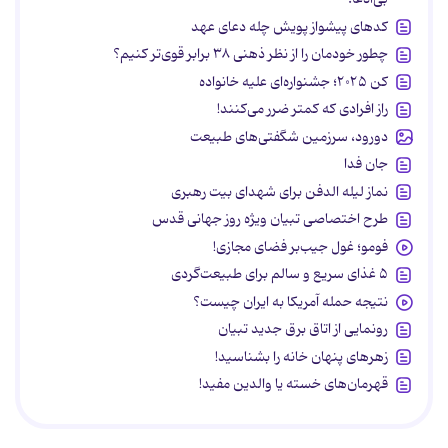
کدهای پیشواز پویش چله دعای عهد
چطور خودمان را از نظر ذهنی ۳۸ برابر قوی‌تر کنیم؟
کن ۲۰۲۵؛ جشنواره‌ای علیه خانواده
راز افرادی که کمتر ضرر می‌کنند!
دورود، سرزمین شگفتی‌های طبیعت
جان فدا
نماز لیله الدفن برای شهدای بیت رهبری
طرح اختصاصی تبیان ویژه روز جهانی قدس
فومو؛ غول جیب‌بر فضای مجازی!
۵ غذای سریع و سالم برای طبیعت‌گردی
نتیجه حمله آمریکا به ایران چیست؟
رونمایی از اتاق برق جدید تبیان
زهرهای پنهان خانه را بشناسید!
قهرمان‌های خسته یا والدین مفید!