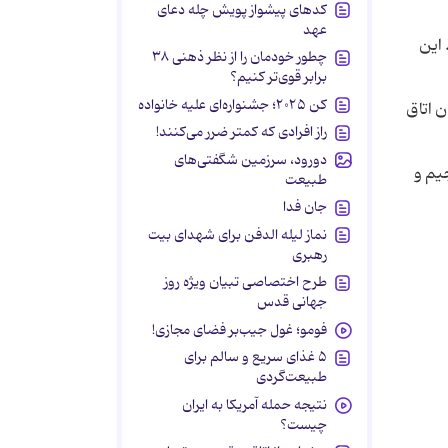
کدهای پیشواز پویش چله دعای
عهد
 این
چطور خودمان را از نظر ذهنی ۳۸
برابر قوی‌تر کنیم؟
کن ۲۰۲۵؛ جشنواره‌ای علیه خانواده
ن اتاق
راز افرادی که کمتر ضرر می‌کنند!
دورود، سرزمین شگفتی‌های
جیم و
طبیعت
جان فدا
نماز لیله الدفن برای شهدای بیت
رهبری
طرح اختصاصی تبیان ویژه روز
جهانی قدس
فومو؛ غول جیب‌بر فضای مجازی!
۵ غذای سریع و سالم برای
طبیعت‌گردی
نتیجه حمله آمریکا به ایران
چیست؟