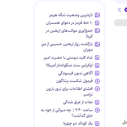
تازه‌ترین وضعیت تنگه هرمز
۱۰ خط قرمز در دعوای همسران
جمع‌آوری موکب‌های اربعین در
کربلا
بازگشت زوار اربعین حسینی از مرز
مهران
شاه کلید دوستی با حضرت امیر
اوکراین سند منگوله‌دار آمریکا!
آگاهی بدون فرسودگی
فرمول شکست پنتاگون
افشای اطلاعات برای ترور بارون
ترامپ
نجات از غرق شدگی
ساعت ۹:۴۰ | چه میراثی از خود به
جای گذاشت؟
یل
یک کودک دو چهره!