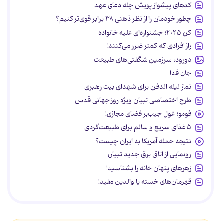
کدهای پیشواز پویش چله دعای عهد
چطور خودمان را از نظر ذهنی ۳۸ برابر قوی‌تر کنیم؟
کن ۲۰۲۵؛ جشنواره‌ای علیه خانواده
راز افرادی که کمتر ضرر می‌کنند!
دورود، سرزمین شگفتی‌های طبیعت
جان فدا
نماز لیله الدفن برای شهدای بیت رهبری
طرح اختصاصی تبیان ویژه روز جهانی قدس
فومو؛ غول جیب‌بر فضای مجازی!
۵ غذای سریع و سالم برای طبیعت‌گردی
نتیجه حمله آمریکا به ایران چیست؟
رونمایی از اتاق برق جدید تبیان
زهرهای پنهان خانه را بشناسید!
قهرمان‌های خسته یا والدین مفید!