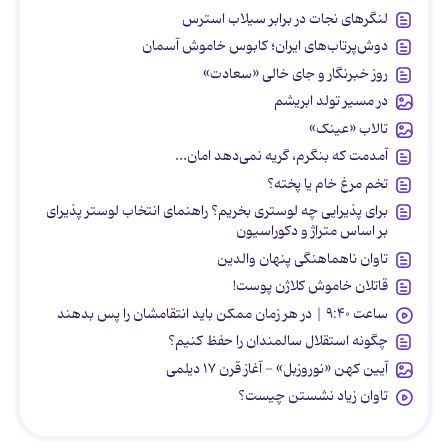
لنگرهای نجات در برابر سیلاب استرس
دوش‌پرتاب‌های ایران؛ کابوس خاموش آسمان
روز خبرنگار و جای خالی «سعادت»
در مسیر تولد ابریشم
تالاب «عینک»
آمدمت که بنگرم، گریه نمی‌دهد امان...
تخم مرغ خام یا پخته؟
برای پذیرایی چه لوستری بخریم؟ راهنمای انتخاب لوستر پذیرای
بر اساس متراژ و دکوراسیون
تاوان ناهماهنگی پنهان والدین
قاتلان خاموش کلاژن پوست!
ساعت ۹:۴۰ | در هر زمان ممکن باید انتقامشان را پس بدهند
چگونه استقلال سالمندان را حفظ کنیم؟
آیین کهن «نوروزبل» - آغاز قرن ۱۷ دیلمی
تاوان زیاد نشستن چیست؟