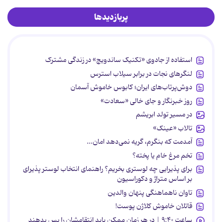
پربازدیدها
استفاده از جادوی «تکنیک ساندویچ» در زندگی مشترک
لنگرهای نجات در برابر سیلاب استرس
دوش‌پرتاب‌های ایران؛ کابوس خاموش آسمان
روز خبرنگار و جای خالی «سعادت»
در مسیر تولد ابریشم
تالاب «عینک»
آمدمت که بنگرم، گریه نمی‌دهد امان...
تخم مرغ خام یا پخته؟
برای پذیرایی چه لوستری بخریم؟ راهنمای انتخاب لوستر پذیرای
بر اساس متراژ و دکوراسیون
تاوان ناهماهنگی پنهان والدین
قاتلان خاموش کلاژن پوست!
ساعت ۹:۴۰ | در هر زمان ممکن باید انتقامشان را پس بدهند