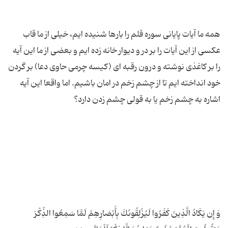
همه ما آیات پایانی سوره قلم را بارها شنیده ایم، خیلی از ما قاب
عکسی از این آیات را بر در و دیوار خانه زده ایم و بعضی از ما این آیه
را بر کاغذی نوشته و درون رقبه ای (کیسه چرمی حاوی دعا) بر گردن
خود انداخته ایم تا از چشم زخم در امان باشیم. اما واقعا این آیه
وَ إِن یَكَادُ الَّذِینَ كَفَرُوا لَیُزْلِقُونَكَ بِأَبْصَارِهِمْ لَمَّا سَمِعُوا الذِّكْرَ