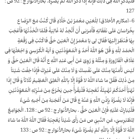
فَلْیَذْكُرِ اللَّهَ فِی ذَلِكَ فَإِنَّهُ إِذَا ذَكَرَ اللَّهَ لَمْ یَضُرِّهُ. بحارالأنوار ج : 92 ص :
6-[مكارم الأخلاق‏] لِلْعَیْنِ مَعْمَرُ بْنُ خَلَّادٍ قَالَ كُنْتُ مَعَ الرِّضَا ع
بِخُرَاسَانَ عَلَى نَفَقَاتِهِ فَأَمَرَنِی أَنْ أَتَّخِذَ لَهُ غَالِیَةً فَلَمَّا اتَّخَذْتُهَا فَأَعْجَبَ
بِهَا فَنَظَرَ إِلَیْهَا فَقَالَ لِی یَا مَعْمَرُ إِنَّ الْعَیْنَ حَقٌّ فَاكْتُبْ فِی رُقْعَةٍ
الْحَمْدَ لِلَّهِ وَ قُلْ هُوَ اللَّهُ أَحَدٌ وَ الْمُعَوِّذَتَیْنِ وَ آیَةَ الْكُرْسِیِّ وَ اجْعَلْهَا فِی
غِلَافِ الْقَارُورَةِ وَ مِثْلُهُ وَ رُوِیَ عَنْ أَبِی عَبْدِ اللَّهِ ع أَنَّهُ قَالَ الْعَیْنُ حَقٌّ وَ
لَیْسَ تَأْمَنُهَا مِنْكَ عَلَى نَفْسِكَ وَ لَا مِنْكَ عَلَى غَیْرِكَ فَإِذَا خِفْتَ شَیْئاً
مِنْ ذَلِكَ فَقُلْ ما شاءَ اللَّهُ لا قُوَّةَ إِلَّا بِاللَّهِ الْعَلِیُّ الْعَظِیمُ ثَلَاثاً وَ قَالَ إِذَا
تَهَیَّأَ أَحَدُكُمْ تَهْیِئَةً تُعْجِبُهُ فَلْیَقْرَأْ حِینَ یَخْرُجُ مِنْ مَنْزِلِهِ الْمُعَوِّذَتَیْنِ
فَإِنَّهُ لَا یَضُرُّهُ بِإِذْنِ اللَّهِ وَ عَنْهُ ع قَالَ مَنْ أَعْجَبَهُ مِنْ أَخِیهِ شَیْ‏ءٌ
فَلْیُبَارِكْ عَلَیْهِ فَإِنَّ الْعَیْنَ حَقٌّ . بحارالأنوار ج : 92 ص : 128. الْجَوَامِعُ
لِلطَّبْرِسِیِّ، عَنِ النَّبِیِّ ص مَنْ رَأَى شَیْئاً یُعْجِبُهُ فَقَالَ اللَّهُ اللَّهُ ما شاءَ