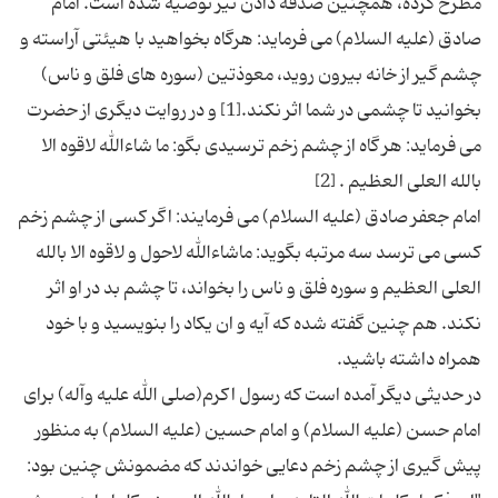
مطرح كرده، همچنین صدقه دادن نیز توصیه شده است. امام
صادق (علیه السلام) می فرماید: هرگاه بخواهید با هیئتی آراسته و
چشم گیر از خانه بیرون روید، معوذتین (سوره های فلق و ناس)
بخوانید تا چشمی در شما اثر نكند.[1] و در روایت دیگری از حضرت
می فرماید: هر گاه از چشم زخم ترسیدی بگو: ما شاءالله لاقوه الا
امام جعفر صادق (علیه السلام) می فرمایند: اگر كسی از چشم زخم
كسی می ترسد سه مرتبه بگوید: ماشاءالله لاحول و لاقوه الا بالله
العلی العظیم و سوره فلق و ناس را بخواند، تا چشم بد در او اثر
نكند. هم چنین گفته شده كه آیه و ان یكاد را بنویسید و با خود
در حدیثی دیگر آمده است كه رسول اكرم(صلی الله علیه وآله) برای
امام حسن (علیه السلام) و امام حسین (علیه السلام) به منظور
پیش گیری از چشم زخم دعایی خواندند كه مضمونش چنین بود: