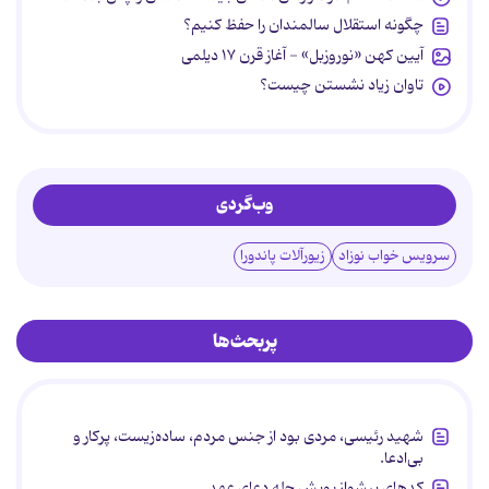
چگونه استقلال سالمندان را حفظ کنیم؟
آیین کهن «نوروزبل» - آغاز قرن ۱۷ دیلمی
تاوان زیاد نشستن چیست؟
وب‌گردی
سرویس خواب نوزاد
زیورآلات پاندورا
پربحث‌ها
شهید رئیسی، مردی بود از جنس مردم، ساده‌زیست، پرکار و
بی‌ادعا.
کدهای پیشواز پویش چله دعای عهد