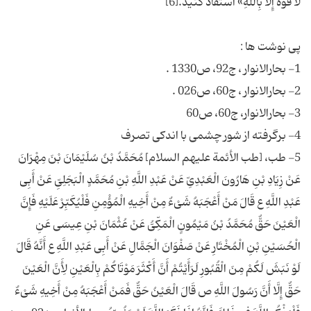
5- طب، [طب الأئمة علیهم السلام‏] مُحَمَّدُ بْنُ سُلَیْمَانَ بْنَ مِهْرَانَ
عَنْ زِیَادِ بْنِ هَارُونَ الْعَبْدِیِّ عَنْ عَبْدِ اللَّهِ بْنِ مُحَمَّدٍ الْبَجَلِیِّ عَنْ أَبِی
عَبْدِ اللَّهِ ع قَالَ مَنْ أَعْجَبَهُ شَیْ‏ءٌ مِنْ أَخِیهِ الْمُؤْمِنِ فَلْیُكَبِّرْ عَلَیْهِ فَإِنَّ
الْعَیْنَ حَقٌّ مُحَمَّدُ بْنُ مَیْمُونٍ الْمَكِّیُّ عَنْ عُثْمَانَ بْنِ عِیسَى عَنِ
الْحُسَیْنِ بْنِ الْمُخْتَارِ عَنْ صَفْوَانَ الْجَمَّالِ عَنْ أَبِی عَبْدِ اللَّهِ ع أَنَّهُ قَالَ
لَوْ نَبَشَ لَكُمْ مِنَ الْقُبُورِ لَرَأَیْتُمْ أَنَّ أَكْثَرَ مَوْتَاكُمْ بِالْعَیْنِ لِأَنَّ الْعَیْنَ
حَقٌّ إِلَّا أَنَّ رَسُولَ اللَّهِ ص قَالَ الْعَیْنُ حَقٌّ فَمَنْ أَعْجَبَهُ مِنْ أَخِیهِ شَیْ‏ءٌ