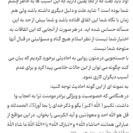
اولا باید گفت که از کجا یقین دارید که این آسیب ها به خاطر چشم
شما بوده است ؟ شاید علت و دلیل دیگری داشته باشد ولی هم
زمان با نگاه شما این اتفاق افتاده باشد و شما بیش از حد به این
مسأله حساس شده اید. در هر صورت از آنجایی که این اتفاقات به
اختیار شما نیست از نظر اسلام هیچ گناه و مسؤلیتی در قبال آنها
با جستجویی در متون روایی به احادیثی برخورد کردیم که بیان می
کند چگونه می توان از این حالات خلاصی پیدا کرد و برای عدم
در هنگامی که خصوصیت و ویژگی برادر مومنت ترا به اعجاب وا
داشت، تکبیر ( الله اکبر ) بگو و ذکر خدای را بجا آور[5]، الحمدلله و
قل هو الله احد و معوذتین و آیه الکرسی را بخوان. در این مواقع از
عباراتی همانند «ماشاء الله» و «تبارک الله» یا «اللَّهُ اللَّهُ ما شاءَ اللَّهُ