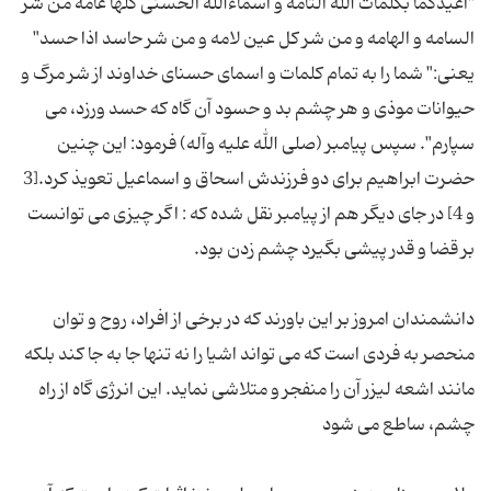
"اعیذكما بكلمات الله التامه و اسماءالله الحسنی كلها عامه من شر
السامه و الهامه و من شر كل عین لامه و من شر حاسد اذا حسد"
یعنی:" شما را به تمام كلمات و اسمای حسنای خداوند از شر مرگ و
حیوانات موذی و هر چشم بد و حسود آن گاه كه حسد ورزد، می
سپارم". سپس پیامبر (صلی الله علیه وآله) فرمود: این چنین
حضرت ابراهیم برای دو فرزندش اسحاق و اسماعیل تعویذ كرد.[3
و 4] در جای دیگر هم از پیامبر نقل شده که : اگر چیزی می توانست
دانشمندان امروز بر این باورند كه در برخی از افراد، روح و توان
منحصر به فردی است كه می تواند اشیا را نه تنها جا به جا كند بلكه
مانند اشعه لیزر آن را منفجر و متلاشی نماید. این انرژی گاه از راه