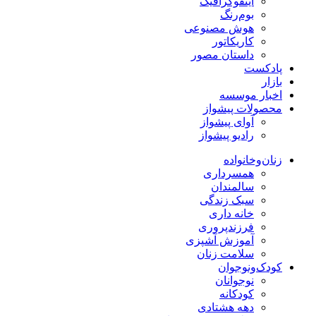
اینفوگرافیک
بوم‌رنگ
هوش مصنوعی
کاریکاتور
داستان مصور
پادکست
بازار
اخبار موسسه
محصولات پیشواز
آوای پیشواز
رادیو پیشواز
زنان‌وخانواده
همسرداری
سالمندان
سبک زندگی
خانه داری
فرزندپروری
آموزش آشپزی
سلامت زنان
کودک‌ونوجوان
نوجوانان
کودکانه
دهه هشتادی