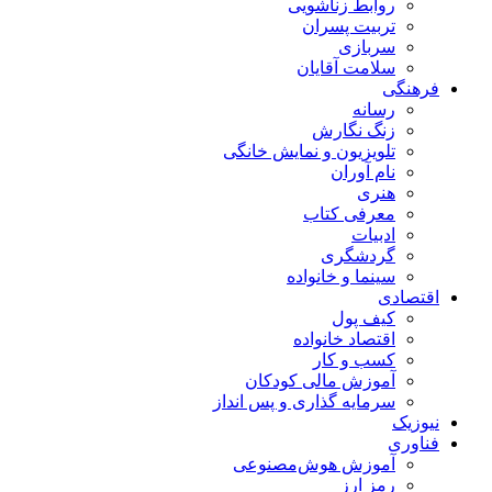
روابط زناشویی
تربیت پسران
سربازی
سلامت آقایان
فرهنگی
رسانه
زنگ نگارش
تلویزیون و نمایش خانگی
نام آوران
هنری
معرفی کتاب
ادبیات
گردشگری
سینما و خانواده
اقتصادی
کیف پول
اقتصاد خانواده
کسب و کار
آموزش مالی کودکان
سرمایه گذاری و پس انداز
نیوزیک
فناوری
آموزش هوش‌مصنوعی
رمز ارز