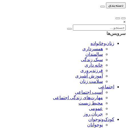
دسته‌بندی
×
سرویس‌ها
زنان‌وخانواده
همسرداری
سالمندان
سبک زندگی
خانه داری
فرزندپروری
آموزش آشپزی
سلامت زنان
اجتماعی
آسیب اجتماعی
مهارت‌های زندگی اجتماعی
محیط زیست
عمومی
جریان روز
کودک‌ونوجوان
نوجوانان