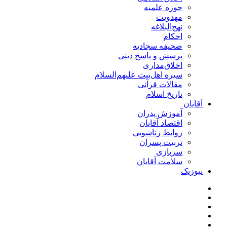
حوزه علمیه
مهدویت
نهج‌البلاغه
احکام
صحیفه سجادیه
پرسش و پاسخ دینی
اخلاق‌مداری
سیره اهل‌بیت علیهم‌السلام
مقالات قرآنی
تاریخ اسلام
آقایان
آموزش پدران
اقتصاد آقایان
روابط زناشویی
تربیت پسران
سربازی
سلامت آقایان
نیوزیک