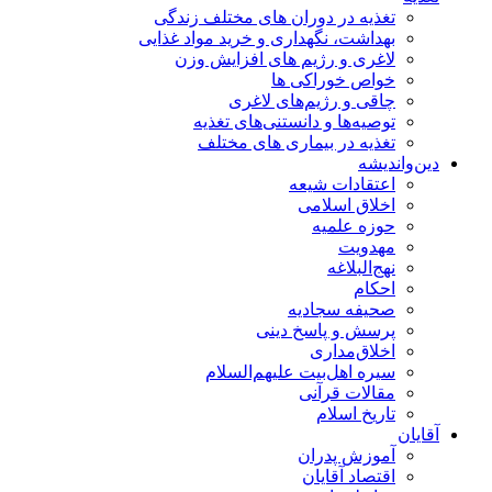
تغذیه در دوران های مختلف زندگی
بهداشت، نگهداری و خرید مواد غذایی
لاغری و رژیم های افزایش وزن
خواص خوراكی ها
چاقی و رژیم‌های لاغری
توصیه‌ها و دانستنی‌های تغذیه
تغذیه در بیماری های مختلف
دین‌واندیشه
اعتقادات شیعه
اخلاق اسلامی
حوزه علمیه
مهدویت
نهج‌البلاغه
احکام
صحیفه سجادیه
پرسش و پاسخ دینی
اخلاق‌مداری
سیره اهل‌بیت علیهم‌السلام
مقالات قرآنی
تاریخ اسلام
آقایان
آموزش پدران
اقتصاد آقایان