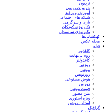
نردبون
حریم خصوصی
آموزش و ترفند
شبکه های اجتماعی
بازی و سرگرمی
تکنولوژی کودکان
تکنولوژی سالمندان
کهکشانی‌ها
مجله عکس
فیلم
کاغذوتا
زوم بی‌نهایت
کاغذولنز
روزنما
موشن
روزنویس
هوش مصنوعی
دوربین
فونت موشن
متن مصور
ویژه استوری
استاپ موشن
گرافیک