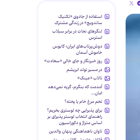
استفاده از جادوی «تکنیک
ساندویچ» در زندگی مشترک
لنگرهای نجات در برابر سیلاب
استرس
دوش‌پرتاب‌های ایران؛ کابوس
خاموش آسمان
روز خبرنگار و جای خالی «سعادت»
در مسیر تولد ابریشم
تالاب «عینک»
آمدمت که بنگرم، گریه نمی‌دهد
امان...
تخم مرغ خام یا پخته؟
برای پذیرایی چه لوستری بخریم؟
راهنمای انتخاب لوستر پذیرای بر
اساس متراژ و دکوراسیون
تاوان ناهماهنگی پنهان والدین
قاتلان خاموش کلاژن پوست!