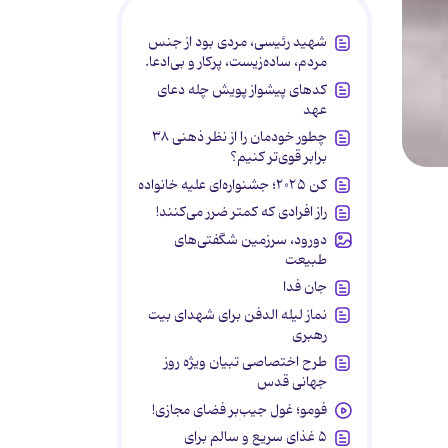
شهید رئیسی، مردی بود از جنس
مردم، ساده‌زیست، پرکار و بی‌ادعا.
کدهای پیشواز پویش چله دعای
عهد
چطور خودمان را از نظر ذهنی ۳۸
برابر قوی‌تر کنیم؟
کن ۲۰۲۵؛ جشنواره‌ای علیه خانواده
راز افرادی که کمتر ضرر می‌کنند!
دورود، سرزمین شگفتی‌های
طبیعت
جان فدا
نماز لیله الدفن برای شهدای بیت
رهبری
طرح اختصاصی تبیان ویژه روز
جهانی قدس
فومو؛ غول جیب‌بر فضای مجازی!
۵ غذای سریع و سالم برای