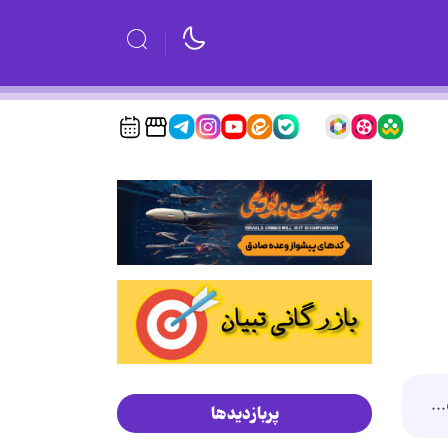
..
پربازدیدها