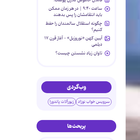
ساعت ۹:۴۰ | در هر زمان ممکن
باید انتقامشان را پس بدهند
چگونه استقلال سالمندان را حفظ
کنیم؟
آیین کهن «نوروزبل» - آغاز قرن ۱۷
دیلمی
تاوان زیاد نشستن چیست؟
وب‌گردی
سرویس خواب نوزاد
زیورآلات پاندورا
پربحث‌ها