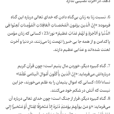
6. نسبت زنا به زنان بی‌گناه دادن که خدای تعالی درباره این گناه
فرموده: «إِنَّ الَّذینَ یرْمُونَ الْمُحْصَناتِ الْغافِلاتِ الْمُؤْمِناتِ لُعِنُوا فِی
الدُّنْیا وَ اْلآخِرَةِ وَ لَهُمْ عَذابٌ عَظیمٌ» نور/23 ؛ کسانی که زنان مؤمن
پاکدامن و از همه جا بی خبر را تهمت زنا می‌زنند، در دنیا و آخرت
7. گناه کبیره دیگر، خوردن مال یتیم است؛ چون قرآن کریم
درباره‌اش می‌فرماید: «إِنَّ الَّذینَ یأْکُلُونَ أَمْوالَ الْیتامى ظُلْمًا»
نساء/10؛ کسانی که اموال یتیمان را به ظلم می‌خورند، جز این
8. گناه کبیره دیگر، فرار از جنگ است؛ چون خدای تعالی درباره آن
می‌فرماید: «وَ مَنْ یوَلِّهِمْ یوْمَئِذٍ دُبُرَهُ إِلاّ مُتَحَرِّفًا لِقِتالٍ أَوْ مُتَحَیزًا إِلى