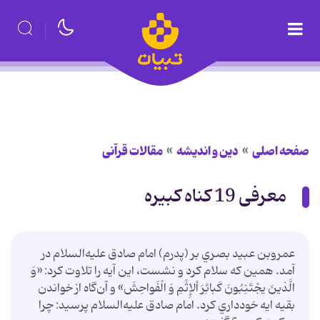
صفحه اصلی
دین و اندیشه
مقالات قرآنی
معرفی 19 کناه کبیره
عمروبن عبيد بصري بر (پدرم) امام صادق عليه‌السلام در
آمد. همين که سلام کرد و نشست، اين آيه را تلاوت کرد: «وَ
الَّذينَ يجْتَنِبُونَ کَبائِرَ اْلإِثْمِ وَ الْفَواحِشَ» و آن‌گاه از خواندن
بقيه ايه خودداري کرد. امام صادق عليه‌السلام پرسيد: چرا