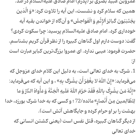
عمروبن عبید بصری بر (پدرم) امام صادق علیه‌السلام در آمد.
همین که سلام کرد و نشست، این آیه را تلاوت کرد: «وَ الَّذینَ
یجْتَنِبُونَ کَبائِرَ اْلإِثْمِ وَ الْفَواحِشَ» و آن‌گاه از خواندن بقیه آیه
خودداری کرد. امام صادق علیه‌السلام پرسید: چرا سکوت کردی؟
گفت: دوست دارم اول گناهان کبیره را از نظر قرآن کریم بشناسم.
حضرت فرمود: عیبی ندارد. ای عمرو! بزرگ‌ترین کبایر عبارت است
1. شرک به خدای تعالی است، به دلیل این کلام خدای عزوجل که
می‌فرماید: «إِنَّ اللّهَ لا یغْفِرُ أَنْ یشْرَکَ بِهِ» ، و این آیه که می‌فرماید:
«إِنَّهُ مَنْ یشْرِکْ بِاللّهِ فَقَدْ حَرَّمَ اللّهُ عَلَیهِ الْجَنَّةَ وَ مَأْواهُ النّارُ وَ ما
لِلظّالِمینَ مِنْ أَنْصارٍ» مائده/72 ؛ و کسی که به خدا شرک بورزد، خدا
از دیگر گناهان کبیره، قتل نفس است (یعنی کشتن انسانی که