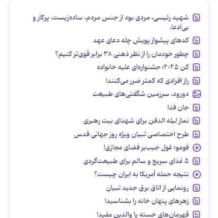
شهید رئیسی، مردی بود از جنس مردم، ساده‌زیست، پرکار و
بی‌ادعا.
کدهای پیشواز پویش چله دعای عهد
چطور خودمان را از نظر ذهنی ۳۸ برابر قوی‌تر کنیم؟
کن ۲۰۲۵؛ جشنواره‌ای علیه خانواده
راز افرادی که کمتر ضرر می‌کنند!
دورود، سرزمین شگفتی‌های طبیعت
جان فدا
نماز لیله الدفن برای شهدای بیت رهبری
طرح اختصاصی تبیان ویژه روز جهانی قدس
فومو؛ غول جیب‌بر فضای مجازی!
۵ غذای سریع و سالم برای طبیعت‌گردی
نتیجه حمله آمریکا به ایران چیست؟
رونمایی از اتاق برق جدید تبیان
زهرهای پنهان خانه را بشناسید!
قهرمان‌های خسته یا والدین مفید!