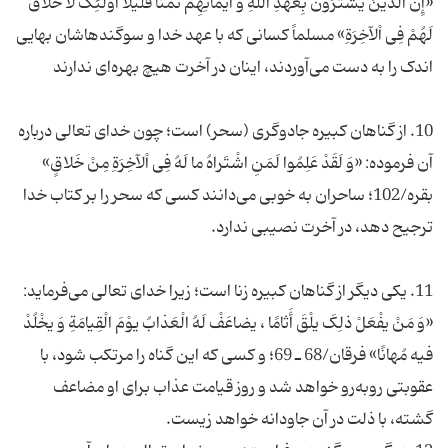
«إِنَّ الَّذینَ یشْتَرُونَ بِعَهْدِ اللّهِ وَ ایمانِهِمْ ثَمَنًا قَلیلاً أُولئِکَ لا خَلاقَ
لَهُمْ فِی اْلآخِرَةِ» مسلماً کسانی که با عهد خدا و سوگندهاشان بهایی
10. از گناهان کبیره جادوگری (سحر) است؛ چون خدای تعالی درباره
آن فرموده: «وَ لَقَدْ عَلِمُوا لَمَنِ اشْتَراهُ ما لَهُ فِی اْلآخِرَةِ مِنْ خَلاقٍ»
بقره/102؛ ساحران به خوبی می‌دانند کسی که سحر را بر کتاب خدا
11. یکی دیگر از گناهان کبیره زنا است؛ زیرا خدای تعالی می‌فرماید:
«وَ مَنْ یفْعَلْ ذلِکَ یلْقَ أَثامًا ، یضاعَفْ لَهُ الْعَذابُ یوْمَ الْقِیامَةِ وَ یخْلُدْ
فیه مُهانًا» فرقان/68 ـ 69؛ و کسی که این گناه را مرتکب شود، با
عقوبتی روبه‌رو خواهد شد و روز قیامت عذاب برای او مضاعف