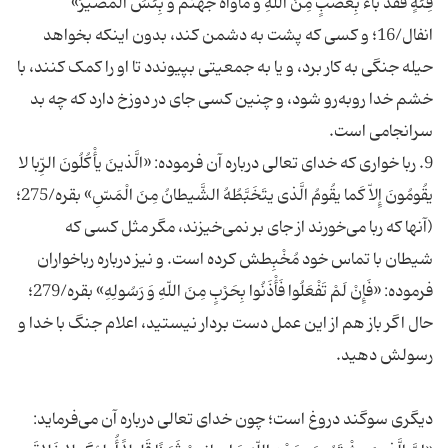
فِئَةٍ فَقَدْ باءَ بِغَضَبٍ مِنَ اللّهِ وَ مَأْواهُ جَهَنَّمُ وَ بِئْسَ الْمَصیرُ»
انفال/16؛ و کسی که پشت به دشمن کند، بدون اینکه بخواهد
حیله جنگی به کار برد، و یا به جمعیتی بپیوندد تا او را کمک کنند، با
خشم خدا روبه‌رو شود، و چنین کسی جای در دوزخ دارد که چه بد
9. ربا خواری که خدای تعالی درباره آن فرموده: «الَّذینَ یأْکُلُونَ الرِّبا لا
یقُومُونَ إِلاّ کَما یقُومُ الَّذی یتَخَبَّطُهُ الشَّیطانُ مِنَ الْمَسِّ» بقره/275؛
(آنها که ربا می‌خورند از جای بر نمی‌خیزند، مگر مثل کسی که
شیطان با تماس خود مُخْبِطش کرده است. و نیز درباره رباخواران
فرموده: «فَإِنْ لَمْ تَفْعَلُوا فَأْذَنُوا بِحَرْبٍ مِنَ اللّهِ وَ رَسُولِهِ» بقره/279؛
حال اگر باز هم از این عمل دست بردار نیستید، اعلام جنگ با خدا و
دیگری سوگند دروغ است؛ چون خدای تعالی درباره آن می‌فرماید: