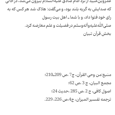
عمروبن‌عبید از نزد امام صادق علیه‌السلام بیرون می‌شد، در حالی
که صدایش به گریه بلند بود، و می‌گفت: هلاک شد هر کس که به
رای خود فتوا داد، و با شما ـ اهل بیت رسول
ترجمه تفسیر المیزان، ج4،ص 226، 229.