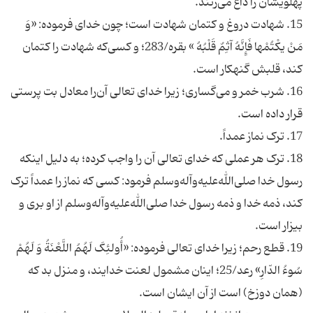
15. شهادت دروغ و کتمان شهادت است؛ چون خدای فرموده: «وَ
مَنْ یکْتُمْها فَإِنَّهُ آثِمٌ قَلْبُهُ » بقره/283؛ و کسی‌که شهادت را کتمان
16. شرب خمر و می‌گساری؛ زیرا خدای تعالی آن‌را معادل بت ‌پرستی
18. ترک هر عملی که خدای تعالی آن را واجب کرده؛ به دلیل اینکه
رسول خدا صلی‌الله‌علیه‌وآله‌وسلم فرمود: کسی که نماز را عمداً ترک
کند، ذمه خدا و ذمه رسول خدا صلی‌الله‌علیه‌وآله‌وسلم از او بری و
19. قطع رحم؛ زیرا خدای تعالی فرموده: «أُولئِکَ لَهُمُ اللَّعْنَةُ وَ لَهُمْ
سُوءُ الدّارِ» رعد/25؛ اینان مشمول لعنت خدایند، و منزل بد که