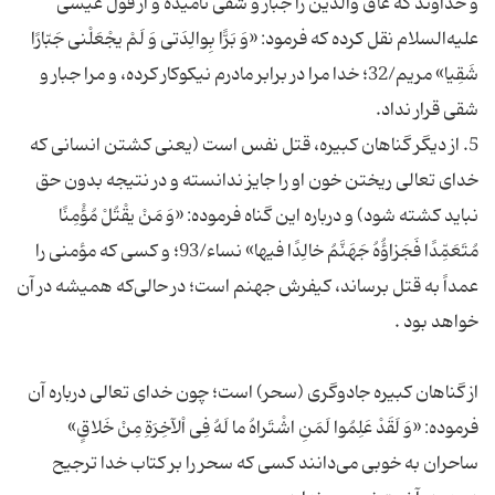
و خداوند که عاق والدین را جبار و شقی نامیده و از قول عیسی
علیه‌السلام نقل کرده که فرمود: «وَ بَرًّا بِوالِدَتی وَ لَمْ یجْعَلْنی جَبّارًا
شَقِیا» مریم/32؛ خدا مرا در برابر مادرم نیکوکار کرده، و مرا جبار و
5. از دیگر گناهان کبیره، قتل نفس است (یعنی کشتن انسانی که
خدای تعالی ریختن خون او را جایز ندانسته و در نتیجه بدون حق
نباید کشته شود) و درباره این گناه فرموده: «وَ مَنْ یقْتُلْ مُؤْمِنًا
مُتَعَمِّدًا فَجَزاؤُهُ جَهَنَّمُ خالِدًا فیها» نساء/93؛ و کسی که مؤمنی را
عمداً به قتل برساند، کیفرش جهنم است؛ در حالی‌که همیشه در آن
از گناهان کبیره جادوگری (سحر) است؛ چون خدای تعالی درباره آن
فرموده: «وَ لَقَدْ عَلِمُوا لَمَنِ اشْتَراهُ ما لَهُ فِی اْلآخِرَةِ مِنْ خَلاقٍ»
ساحران به خوبی می‌دانند کسی که سحر را بر کتاب خدا ترجیح