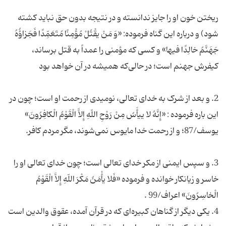
ریختن خون او را جایز ندانسته و در نتیجه بدون حق نباید کشته
شود) و درباره این گناه فرموده: «وَ مَنْ یقْتُلْ مُؤْمِنًا مُتَعَمِّدًا فَجَزاؤُهُ
جَهَنَّمُ خالِدًا فیها» و کسی که مؤمنی را عمداً به قتل برساند،
2. و بعد از شرک به خدای تعالی، نومیدی از رحمت او است؛ چون در
این باره فرموده : «إِنَّهُ لا ییأَسُ مِنْ رَوْحِ اللّهِ إِلاَّ الْقَوْمُ الْکافِرُونَ»
3. و سپس ایمنی از مکر خدای تعالی است؛ چون خدای تعالی او را
خاسر و زیانکار خوانده و فرموده «فَلا یأْمَنُ مَکْرَ اللّهِ إِلاَّ الْقَوْمُ
4. یکی دیگر از گناهان کبیره‌ای که در قرآن آمده، عقوق والدین است