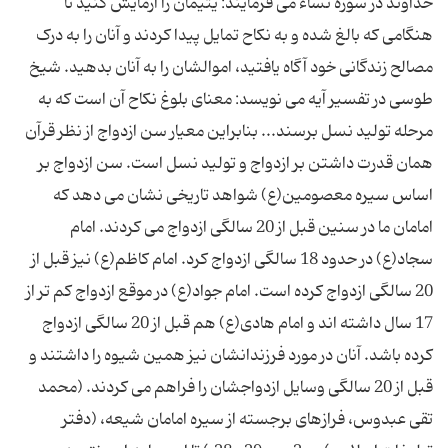
خداوند در سوره نساء می فرمایند: یتیمان را آزمایش کنید تا
هنگامى که بالغ شده و به نکاح تمایل پیدا کردند و آنان را به درک
مصالح زندگانى خود آگاه یافتید، اموالشان را به آنان بدهید. شیخ
طوسى در تفسیر آیه مى نویسد: معناى بلوغ نکاح آن است که به
مرحله تولید نسل برسند... بنابراین معیار سن ازدواج از نظر قرآن
همان قدرت داشتن بر ازدواج و تولید نسل است. سن ازدواج بر
اساس سیره معصومین(ع) شواهد تاریخى نشان می دهد که
امامان ما در سنین قبل از 20 سالگى ازدواج مى کردند. امام
سجاد(ع) در حدود 18 سالگى ازدواج کرد. امام کاظم(ع) نیز قبل از
20 سالگى ازدواج کرده است. امام جواد(ع) در موقع ازدواج کم تر از
17 سال داشته اند و امام هادى(ع) هم قبل از 20 سالگى ازدواج
کرده باشد. آنان در مورد فرزندانشان نیز همین شیوه را داشتند و
قبل از 20 سالگى وسایل ازدواجشان را فراهم مى کردند. (محمد
تقى عبدوس، فرازهاى برجسته از سیره امامان شیعه، (دفتر