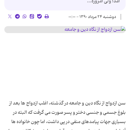
آمد؛ ولى امروزه...
دوشنبه ۲۴ مرداد ۱۳۹۰ - ۰۰:۰۰
سن ازدواج از نگاه دین و جامعه در گذشته، اغلب ازدواج ها بعد از
بلوغ جسمى و جنسى دختر و پسر صورت مى گرفت که البته در
بسیارى جهات پیامدهاى منفى در پى داشت، اما چون خانواده ها