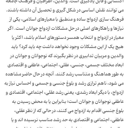
اکتسابى و قابل یادگیرى است. والدین، اطرافیان و فرهنگ جامعه
مى توانند نقش اساسى در شکل گیرى و تحصیل آن داشته باشند.
فرهنگ سازى ازدواج ساده و منطبق با معیارهاى اسلامى، یکى از
نیازها و راهکارهاى اصلى در حل مشکلات ازدواج جوانان است. اگر
معیار در ازدواج و انتخاب همسر دستورهاى اسلام باشد، اکثر یا
هیچ یک از این مشکلات وجود نخواهد داشت چه باید کرد؟ باید
والدین و مربیان تدابیرى در نظر بگیرند که نوجوانان و جوانان در
ابعاد مختلف جسمى، جنسى، عقلى، اجتماعى، عاطفى و اقتصادى
به طور هماهنگ و متناسب رشد کنند. آنچه در حال حاضر مشاهده
مى شود، ناهم ترازى رشد و بلوغ جنسى و جسمى و احساس نیاز به
ازدواج، با دیگر ابعاد رشدى، یعنى رشد عقلى، اجتماعى، اقتصادى و
عاطفى نوجوانان و جوانان است؛ بنابراین یا به محض رسیدن به
بلوغ جنسى اقدام به ازدواج مى کنند، در حالى که از نظر عقلى،
عاطفى، اجتماعى و اقتصادى به حد رشد مناسب نرسیده اند و یا