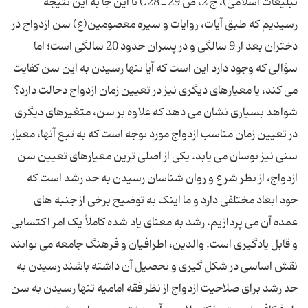
تبلیغات اسلامى)، ج 2، ص 29 ـ 28.) تا این جا به این نتیجه
رسیدیم که طبق آیات، روایات و سیره معصومین(ع) سن ازدواج در
دختران بعد از 9 سالگى و در پسران حدود 20 سالگى است؛ اما
سؤالى که وجود دارد این است که آیا تنها رسیدن به این سن کفایت
مى کند، یا معیارهاى دیگرى نیز در تعیین زمان ازدواج دخالت دارد؟
شواهد بسیارى نشان مى دهد که علاوه بر سن، متغیرهاى دیگرى
در تعیین زمان مناسب ازدواج مورد توجه است که به تبع آنها، معیار
سنى نیز نوسان مى یابد. یکى از اصلى ترین معیارهاى تعیین سن
ازدواج، از نظر شرع و روان شناسان رسیدن به حد رشد است که
خود ابعاد مختلفى دارد و ما اینک به توضیح برخى از جنبه هاى
عمده آن مى پردازیم. رشد به معناى یاد شده کاملاً یک امر اکتسابى
و قابل یادگیرى است. والدین، اطرافیان و فرهنگ جامعه مى توانند
نقش اساسى در شکل گیرى و تحصیل آن داشته باشند رسیدن به
حد رشد براى صلاحیت ازدواج از نظر فقه امامیه تنها رسیدن به سن