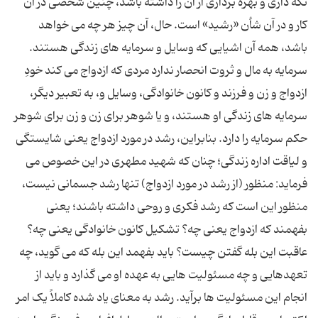
نگه دارى و بهره بردارى از آن را داشته باشد، چنین شخصى در آن
کار و در آن شأن «رشید» است. حال، آن چیز هر چه مى خواهد
باشد، همه آن اشیایى که وسایل و سرمایه هاى زندگى هستند.
سرمایه به مال و ثروت انحصار ندارد مردى که ازدواج مى کند خودِ
ازدواج و زن و فرزند و کانون خانوادگى، وسایل و، به تعبیر دیگر،
سرمایه هاى زندگى او هستند، و یا شوهر براى زن و زن براى شوهر
حکم سرمایه را دارد. بنابراین، رشد در مورد ازدواج یعنى شایستگى
و لیاقت اداره زندگى؛ چنان که شهید مطهرى در این خصوص مى
فرماید: منظور (از رشد در مورد ازدواج) تنها رشد جسمانى نیست،
منظور این است که رشد فکرى و روحى داشته باشند؛ یعنى
بفهمند که ازدواج یعنى چه؟ تشکیل کانون خانوادگى یعنى چه؟
عاقبت این بله گفتن چیست؟ باید بفهمد این بله که مى گوید، چه
تعهدهایى و چه مسئولیت هایى به عهده او مى گذارد و باید از
انجام این مسئولیت ها برآید. رشد به معناى یاد شده کاملاً یک امر