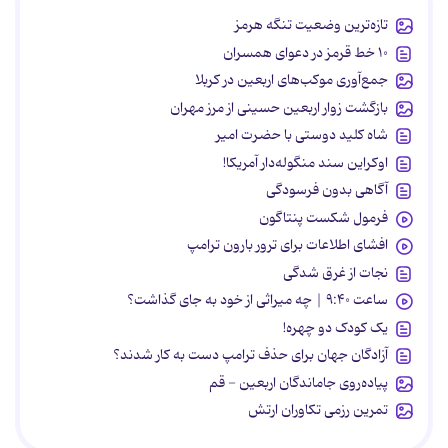
تازه‌ترین وضعیت تنگه هرمز
۱۰ خط قرمز در دعوای همسران
جمع‌آوری موکب‌های اربعین در کربلا
بازگشت زوار اربعین حسینی از مرز مهران
شاه کلید دوستی با حضرت امیر
اوکراین سند منگوله‌دار آمریکا!
آگاهی بدون فرسودگی
فرمول شکست پنتاگون
افشای اطلاعات برای ترور بارون ترامپ
نجات از غرق شدگی
ساعت ۹:۴۰ | چه میراثی از خود به جای گذاشت؟
یک کودک دو چهره!
آزادگان جهان برای حذف ترامپ دست به کار شدند؟
پیاده‌روی جاماندگان اربعین - قم
تمرین رزمی تکاوران ارتش