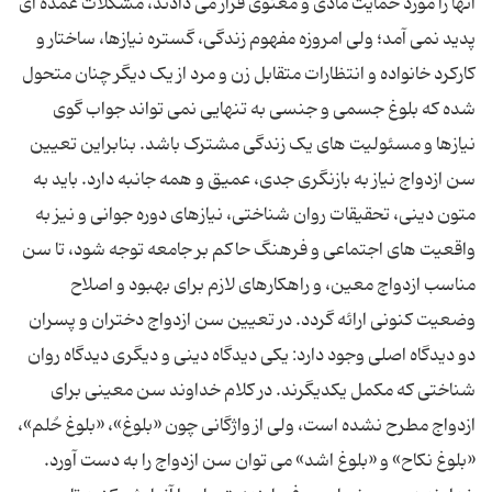
آنها را مورد حمایت مادى و معنوى قرار مى دادند، مشکلات عمده اى
پدید نمى آمد؛ ولى امروزه مفهوم زندگى، گستره نیازها، ساختار و
کارکرد خانواده و انتظارات متقابل زن و مرد از یک دیگر چنان متحول
شده که بلوغ جسمى و جنسى به تنهایى نمى تواند جواب گوى
نیازها و مسئولیت هاى یک زندگى مشترک باشد. بنابراین تعیین
سن ازدواج نیاز به بازنگرى جدى، عمیق و همه جانبه دارد. باید به
متون دینى، تحقیقات روان شناختى، نیازهاى دوره جوانى و نیز به
واقعیت هاى اجتماعى و فرهنگ حاکم بر جامعه توجه شود، تا سن
مناسب ازدواج معین، و راهکارهاى لازم براى بهبود و اصلاح
وضعیت کنونى ارائه گردد. در تعیین سن ازدواج دختران و پسران
دو دیدگاه اصلى وجود دارد: یکى دیدگاه دینى و دیگرى دیدگاه روان
شناختى که مکمل یکدیگرند. در کلام خداوند سن معینى براى
ازدواج مطرح نشده است، ولى از واژگانى چون «بلوغ»، «بلوغ حُلم»،
«بلوغ نکاح» و «بلوغ اشد» مى توان سن ازدواج را به دست آورد.