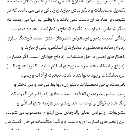
سال ها پس از رسیدن به بلوغ جنسى منتظر یافتن شغل مناسب،
تکمیل تحصیلات و دیگر پیش نیازهاى زندگى باقى مى مانند که در
نتیجه، یا اصلاً به آن دست نمى یابند و یا وقتى به آنها مى رسند که
دیگر شادابى، طراوت و انگیزه ازدواج را ندارند، در هر دو صورت،
زندگى آسیب پذیر و در معرض خطرهاى جدى است. فرهنگ سازى
ازدواج ساده و منطبق با معیارهاى اسلامى، یکى از نیازها و
راهکارهاى اصلى در حل مشکلات ازدواج جوانان است. اگر معیار در
ازدواج و انتخاب همسر دستورهاى اسلام باشد، اکثر یا هیچ یک از
این مشکلات وجود نخواهد داشت. تبعیت از آداب و رسوم
نادرست، برخى تحصیلات نامتوازن، روابط بى حد و مرز دختر و
پسر، بینش غیردینى که فقط اسباب مادى را درنظر مى گیرد، کم
رنگ شدن توکل و توجه به خداوند و نیز هزینه هاى اضافى و
تشریفات، از عوامل اصلى بالا رفتن سن ازدواج محسوب مى شوند.
این زنجیرهاى اسارت آور و دست و پاگیر، متأسفانه در حال گسترش