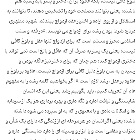
بلوغ کافى نیست، بلکه علاوه بر آن، دختر و پسر باید رشید هم
باشند؛ یعنى بتوانند مصلحت خود را تشخیص دهند، تا بتوانند به
استقلال و از روى اراده و اختیار عقد ازدواج ببندند. شهید مطهرى
درباره شرط بودن رشد براى ازدواج مى نویسد: «در فقه و سنت
اسلامى محرز و مسلم است که براى ازدواج تنها عقل و بلوغ کافى
نیست؛ یعنى یک پسر به صرف آن که عاقل و بالغ است نمى تواند با
دخترى ازدواج کند؛ هم چنان که براى دختر نیز عاقله بودن و
رسیدن به سن بلوغ دلیل کافى براى ازدواج نیست، علاوه بر بلوغ و
علاوه بر عقل، رشد لازم است.» اگر بخواهیم کلمه رشد را به مفهوم
عام آن تعریف کنیم، باید بگوییم رشد یعنى این که انسان
شایستگى و لیاقت اداره و نگه دارى و بهره بردارى هر یک از سرمایه
ها و امکانات مادى و یا معنوى را که به او سپرده مى شود داشته
باشد؛ یعنى اگر انسان در هر مرحله اى از زندگى که داراى یک شأن و
منزلت و مقامى است و یا ابزار و وسیله اى را دارد شایستگى اداره و