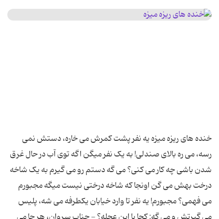
خنده های ریزه میزه یه نفر پشت کمرش می خاره، دستش نمی
رسه، می ره بالای صندلی! به یک نفر میگن اگه توی آب در حال غرق
شدن باشی چه کار می کنی؟ می گه دستم رو می گیرم به یک شاخه
درخت بهش می گن اونجا که شاخه درختی نیست میگه مجبورم
می فهمی؟ مجبورم! یه نفر تا وارد خیابان یكطرفه می شه، پلیس
می گیرتش و می گه: كجا با این عجله؟ - جناب سروان، هر جا می