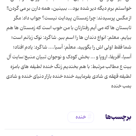
خواستم برم دیگه دیر شده بود... ببینین، همه دارن بر می گردن!!
از مگس پرسیدند: چرا زمستان پیدایت نیست؟ جواب داد: مگر
تابستان ها که می آیم رفتارتان با من خوب است که زمستان ها هم
بیایم. معلم: انواع دندان ها را اسم ببر. شاگرد: نوک زبانم است؛
شما فقط اولی اش را بگویید. معلّم: آسیا.... شاگرد: یادم افتاد؛
آسیا، آفریفا، اروپا و ... بخش کودک و نوجوان تبیان منبع:سایت آل
بیت ع مطالب مرتبط: با هم بخندیم زنگ خنده لطیفه های بامزه
لطیفه قهقه ی شادی بفرمایید خنده خنده بازار دنیای خنده و شادی
بمب خنده
برچسب‌ها
خنده