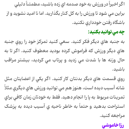
اگر اخيراً در ورزش به خود صدمه اي زده باشيد، مطمئناً دليلي
براين مي شود تا ورزش را به کل کنار بگذاريد. اما نا اميد نشويد و از
باشگاه رفتن خودداري نکنيد.
چه مي توانيد بکنيد:
به جنبه هاي ديگر فکر کنيد. سعي کنيد تمرکز خود را روي جنبه
هاي ديگر ورزش که فراموش کرده بوديد معطوف کنيد. اگر تا به
حال وزنه ها با شدت مي زديد و پرتاب مي کرديد، بيشتر مراقب
باشيد.
روي قسمت هاي ديگر بدنتان کار کنيد. اگر يکي از اعضايتان مثل
شانه آسيب ديده است، هنوز هم مي توانيد ورزش هاي ديگري مثلاً
تمرينات مربوط به پا را انجام دهيد. فقط به خودتان زمان کافي براي
استراحت بدهيد و حتماً به خاطر ناحيه ي آسيب ديده به پزشک
مراجعه کنيد.
رزا خاموشي