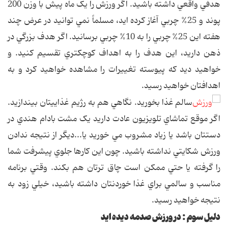
هدفي واقعي داشته باشيد. اگر ورزش را يک ماه پيش با وزن 200
پوند و 25% چربي آغاز کرده ايد، مسلماً نمي توانيد در عرض چند
هفته اين 25% چربي را به 10% چربي برسانيد. اگر هدف بزرگي در
ذهن داريد، اين هدف را به اهداف کوچکتري تقسيم کنيد. و
خواهيد ديد که پيوسته تغييرات را مشاهده خواهيد کرد و به
اهدافتان خواهيد رسيد.
سالم غذا بخوريد. نگاهي هم به رژيم غذاييتان بيندازيد.
اگر موقع تماشاي تلويزيون عادت داريد يک مشت بادام هندي در
دستتان باشد يا زياد مشروب مي خوريد يا...ديگر از نتيجه ندادن
ورزش شکايتي نداشته باشيد. چون اين کارها جلوي پيشرفت شما
را گرفته يا حتي ممکن است چاق ترتان هم بکند. وقتي برنامه
مناسب و سالمي براي غذا خوردنتان داشته باشيد، خيلي زود به
نتيجه خواهيد رسيد.
دليل سوم : در ورزش صدمه ديده ايد