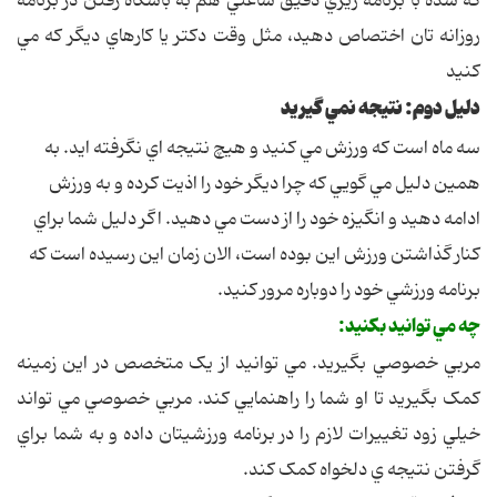
که شده با برنامه ريزي دقيق ساعتي هم به باشگاه رفتن در برنامه
روزانه تان اختصاص دهيد، مثل وقت دکتر يا کارهاي ديگر که مي
کنيد
دليل دوم: نتيجه نمي گيريد
سه ماه است که ورزش مي کنيد و هيچ نتيجه اي نگرفته ايد. به
همين دليل مي گويي که چرا ديگر خود را اذيت کرده و به ورزش
ادامه دهيد و انگيزه خود را از دست مي دهيد. اگر دليل شما براي
کنار گذاشتن ورزش اين بوده است، الان زمان اين رسيده است که
برنامه ورزشي خود را دوباره مرور کنيد.
چه مي توانيد بکنيد:
مربي خصوصي بگيريد. مي توانيد از يک متخصص در اين زمينه
کمک بگيريد تا او شما را راهنمايي کند. مربي خصوصي مي تواند
خيلي زود تغييرات لازم را در برنامه ورزشيتان داده و به شما براي
گرفتن نتيجه ي دلخواه کمک کند.