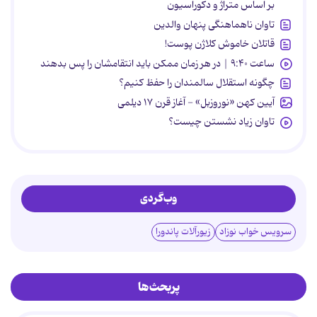
بر اساس متراژ و دکوراسیون
تاوان ناهماهنگی پنهان والدین
قاتلان خاموش کلاژن پوست!
ساعت ۹:۴۰ | در هر زمان ممکن باید انتقامشان را پس بدهند
چگونه استقلال سالمندان را حفظ کنیم؟
آیین کهن «نوروزبل» - آغاز قرن ۱۷ دیلمی
تاوان زیاد نشستن چیست؟
وب‌گردی
سرویس خواب نوزاد
زیورآلات پاندورا
پربحث‌ها