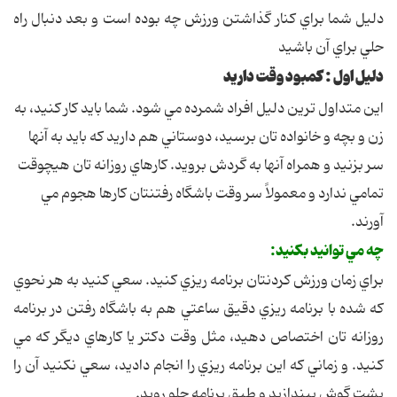
دليل شما براي کنار گذاشتن ورزش چه بوده است و بعد دنبال راه
حلي براي آن باشيد
دليل اول : کمبود وقت داريد
اين متداول ترين دليل افراد شمرده مي شود. شما بايد کار کنيد، به
زن و بچه و خانواده تان برسيد، دوستاني هم داريد که بايد به آنها
سر بزنيد و همراه آنها به گردش برويد. کارهاي روزانه تان هيچوقت
تمامي ندارد و معمولاً سر وقت باشگاه رفتنتان کارها هجوم مي
آورند.
چه مي توانيد بکنيد:
براي زمان ورزش کردنتان برنامه ريزي کنيد. سعي کنيد به هر نحوي
که شده با برنامه ريزي دقيق ساعتي هم به باشگاه رفتن در برنامه
روزانه تان اختصاص دهيد، مثل وقت دکتر يا کارهاي ديگر که مي
کنيد. و زماني که اين برنامه ريزي را انجام داديد، سعي نکنيد آن را
پشت گوش بيندازيد و طبق برنامه جلو رويد.