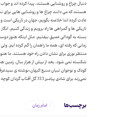
دنبال چراغ و روشنایی هستند. پیدا كرده اند و جواب 
هستند كه می دانند چراغ ها و روشنایی هایی برای نش
عادت كرده اند! خلاصه بگویم، جهان در تاریكی است و آد
تاریكی ها و گمراهی ها راه برویم و زندگی كنیم. ا
بسته به گودالی عمیق بیفتیم. مثل اینكه هنوز دوست
زمانی كه رفته ای، همه ما راهمان را گم كرده ایم. ولی
منتظر نوری برای نشان دادن راه خود هستند. ما هنوز می
شكسته نمی شود. بعد از بیش از هزار سال، زمین ه
کودک و نوجوان تبیان منبع:کیهان،نوشته ی سیدعرف
نمی‌زند برای شادی پیامبر 313 گل آفتاب گردان كوچه باغ انتظار آنگاه كه می آیی
برچسب‌ها
امام زمان