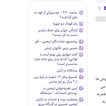
ساعت ۹:۴۰ | چه میراثی از خود به
جای گذاشت؟
یک کودک دو چهره!
آزادگان جهان برای حذف ترامپ
دست به کار شدند؟
پیاده‌روی جاماندگان اربعین - قم
تمرین رزمی تکاوران ارتش
کمد دیواری ریلی بهتر است یا
لولایی؟ کدام مدل برای خانه شما
مناسب‌تر است؟
میانکاله در آتش
تشییع پیکر ۱۱۲ شهید در غزه پس
گوش ها
از ۳ سال زیر آوار ماندن
 می
آیین تعزیه‌خوانی اربعین در
روستای احمدآباد - میانجلگه
هم به
وضعیت تردد و خدمات به زائران
به
اربعین حسینی در گذرگاه مرزی