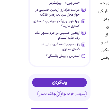
«تمرچین» - پیرانشهر
ای هم
مراسم عزاداری اربعینِ حسینی در
تاریكی
جوار محل شهادت رهبر انقلاب
 در
چرا هرچی بزرگ‌تر میشیم، دوستای
کمتری داریم؟
ی
اربعین حسینی در حرم مطهر امام
ز
رضا علیه السلام
اند و
راز محبوبیت غمگین‌نمایی در
فضای مجازی
كبار
استرس یا پیش یائسگی؟
 بخش
وب‌گردی
سرویس خواب نوزاد
زیورآلات پاندورا