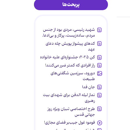
پربحث‌ها
شهید رئیسی، مردی بود از جنس
مردم، ساده‌زیست، پرکار و بی‌ادعا.
کدهای پیشواز پویش چله دعای
عهد
کن ۲۰۲۵؛ جشنواره‌ای علیه خانواده
راز افرادی که کمتر ضرر می‌کنند!
دورود، سرزمین شگفتی‌های
طبیعت
جان فدا
نماز لیله الدفن برای شهدای بیت
رهبری
طرح اختصاصی تبیان ویژه روز
جهانی قدس
فومو؛ غول جیب‌بر فضای مجازی!