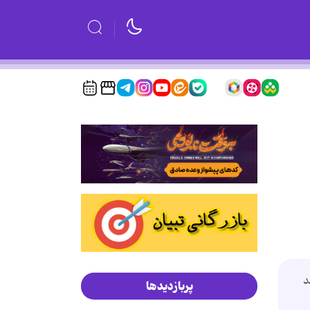
د
پربازدیدها