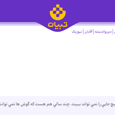
دین‌واندیشه
آقایان
نیوزیک
يچ جايي را نمي تواند ببيند. چند سالي هم هست كه گوش ها نمي توانن