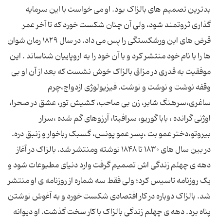
بدترین تصمیم های بالزاک بود. او می خواست با این سرمایه
گذاری ثروتمند شود، ولی آن چنان شکست خورد که تا آخر عمر
قرض های این ورشکستگی را پس می داد. در سال ۱۸۲۹ رمان شوان
ها را با نام خود منتشر کرد و با آن خود را به اروپاییان شناساند . این
موفقیت به قدری در مزاق بالزاک خوش نشست که بعد از آن او بی
وقفه نوشت و نوشت و نوشت. فیزیولوژی ازدواج،چرم
ساغری،سرهنگ شابر، زن بی صاحب، کشیش تور، عشق در صحرا،
اوژنی گرانده ، بابا گوریو، سرافیتا، آرزوهای گم شده ،سزار
بیروتو،دختر عمو بت ،پسر عمو پونس، گسبک رباخوار و زنبق دره.
در بین سال های ۱۸۳۰ تا ۱۸۴۸ نوشته ومنتشر شد. بالزاک در آغاز
دهه ی چهلم زندگی اش تصمیم گرفت وارد دنیای مطبوعات شود و
یک روزنامه تاسیس کرد؛ ولی فقط سه شماره از روزنامه ی او منتشر
شد. بالزاک دوباره در کار افتصادی شکست خورد و به آغوش نوشتن
پناه برد. دهه ی چهلم زندگی بالزاک با کار سخت گذشت. او دیوانه