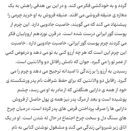
گردد و به خودکشی فکر می کند. و در این بی هدفی راهش به یک
مغازه ی عتیقه فروشی می افتد. عتیقه فروش به او خرید چرمی را
پیشنهاد می کند که می گویند، خاصیت جادویی دارد. این چرم از
پوست گور ایرانی درست شده است. در قرن نوزدهم اروپاییان فکر
می کردند چرم پوست گور ایرانی، خاصیت جادویی دارد . خاصیت
این چرم این است که هر چه آرزو کنی به تو می دهد و درعوض کمی
از عمر تو را می گیرد. جوان که نامش رافائل دو والانتین است،
رسیدن به آرزو را بر زندگی نا امیدانه ترجیح می دهد و چرم را می
گیرد. رافایل دو والانتین که برای حفظ شرافت نام پدر ورشکسته ی
خود از همه ی دارایی هنگفتی که از مادر به او می رسد، چشم
پوشیده است و بعد از مرگ پدر نیز همه ی پول حاصل از فروش
دارایی ها را صرف پرداختن قرض های پدر کرده است، در میان چرخ
های سنگ دل و سخت چرخ اجتماع در حال له شدن است. او در یک
اتاق زیر شیروانی زندگی می کند و مشغول نوشتن کتابی به نام