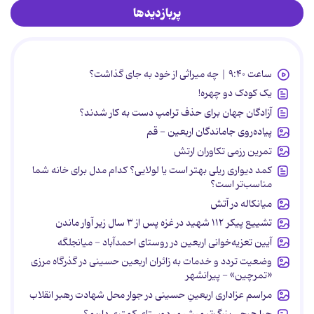
پربازدیدها
ساعت ۹:۴۰ | چه میراثی از خود به جای گذاشت؟
یک کودک دو چهره!
آزادگان جهان برای حذف ترامپ دست به کار شدند؟
پیاده‌روی جاماندگان اربعین - قم
تمرین رزمی تکاوران ارتش
کمد دیواری ریلی بهتر است یا لولایی؟ کدام مدل برای خانه شما
مناسب‌تر است؟
میانکاله در آتش
تشییع پیکر ۱۱۲ شهید در غزه پس از ۳ سال زیر آوار ماندن
آیین تعزیه‌خوانی اربعین در روستای احمدآباد - میانجلگه
وضعیت تردد و خدمات به زائران اربعین حسینی در گذرگاه مرزی
«تمرچین» - پیرانشهر
مراسم عزاداری اربعینِ حسینی در جوار محل شهادت رهبر انقلاب