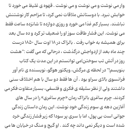
وار می نوشت و می نوشت و می نوشت . قهوه ی غلیظ می خورد تا
خوابش نبرد. با دوستانش ملاقات نمی کرد، تا مزاحم کار نوشتنش
نباشند. بسیار کم غذا می خورد و روزی دوازده تا شانزده ساعت فقط
می نوشت. این فشار طاقت سوز او را ضعیف تر کرد و ده سال بعد
برای همیشه به خواب رفت . بالزاک در ۱۸ اوت سال ۱۸۵۰ درست
چند ماه بعد از ازدواجش درگذشت ، درحالی که می گفت :”هشت
روز در آتش تب سوختن!می توانستم در این مدت یک کتاب
بنویسم!” در لحظه ی مرگش، ویکتور هوگو، نویسنده ی نام آور
فرانسوی بالای سراو بود . آن ها فقط دو سال با هم اختلاف سنی
داشتند ولی از نظر سلیقه ی فکری و فلسفی، بسیار متفاوت فکر می
کردند. چرم ساغری بالزاک رمان «چرم ساغری» را در سال های
آغازین دهه ی سوم زندگی خود نوشت. این رمان داستان زندگی
جوانی است بی پول، اما با سری پر سودا که زیر فشار زندگی خرد
شده است و دیگر نمی داند چه کند . او گیج و منگ در خیابان ها می