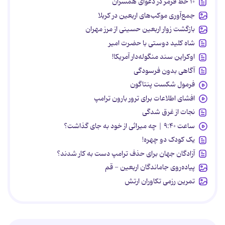
۱۰ خط قرمز در دعوای همسران
جمع‌آوری موکب‌های اربعین در کربلا
بازگشت زوار اربعین حسینی از مرز مهران
شاه کلید دوستی با حضرت امیر
اوکراین سند منگوله‌دار آمریکا!
آگاهی بدون فرسودگی
فرمول شکست پنتاگون
افشای اطلاعات برای ترور بارون ترامپ
نجات از غرق شدگی
ساعت ۹:۴۰ | چه میراثی از خود به جای گذاشت؟
یک کودک دو چهره!
آزادگان جهان برای حذف ترامپ دست به کار شدند؟
پیاده‌روی جاماندگان اربعین - قم
تمرین رزمی تکاوران ارتش