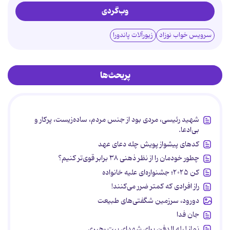
وب‌گردی
سرویس خواب نوزاد
زیورآلات پاندورا
پربحث‌ها
شهید رئیسی، مردی بود از جنس مردم، ساده‌زیست، پرکار و
بی‌ادعا.
کدهای پیشواز پویش چله دعای عهد
چطور خودمان را از نظر ذهنی ۳۸ برابر قوی‌تر کنیم؟
کن ۲۰۲۵؛ جشنواره‌ای علیه خانواده
راز افرادی که کمتر ضرر می‌کنند!
دورود، سرزمین شگفتی‌های طبیعت
جان فدا
نماز لیله الدفن برای شهدای بیت رهبری