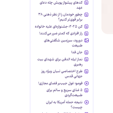
کدهای پیشواز پویش چله دعای
عهد
چطور خودمان را از نظر ذهنی ۳۸
برابر قوی‌تر کنیم؟
کن ۲۰۲۵؛ جشنواره‌ای علیه خانواده
راز افرادی که کمتر ضرر می‌کنند!
دورود، سرزمین شگفتی‌های
طبیعت
جان فدا
نماز لیله الدفن برای شهدای بیت
رهبری
طرح اختصاصی تبیان ویژه روز
جهانی قدس
فومو؛ غول جیب‌بر فضای مجازی!
۵ غذای سریع و سالم برای
طبیعت‌گردی
نتیجه حمله آمریکا به ایران
چیست؟