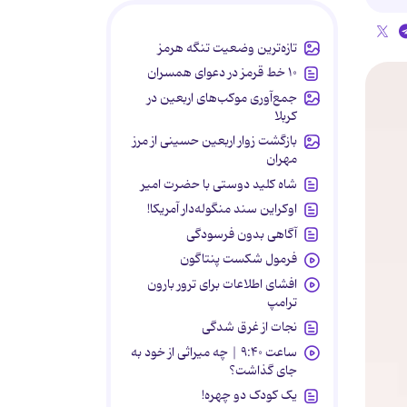
تازه‌ترین وضعیت تنگه هرمز
۱۰ خط قرمز در دعوای همسران
جمع‌آوری موکب‌های اربعین در
کربلا
بازگشت زوار اربعین حسینی از مرز
مهران
شاه کلید دوستی با حضرت امیر
اوکراین سند منگوله‌دار آمریکا!
آگاهی بدون فرسودگی
فرمول شکست پنتاگون
افشای اطلاعات برای ترور بارون
ترامپ
نجات از غرق شدگی
ساعت ۹:۴۰ | چه میراثی از خود به
جای گذاشت؟
یک کودک دو چهره!