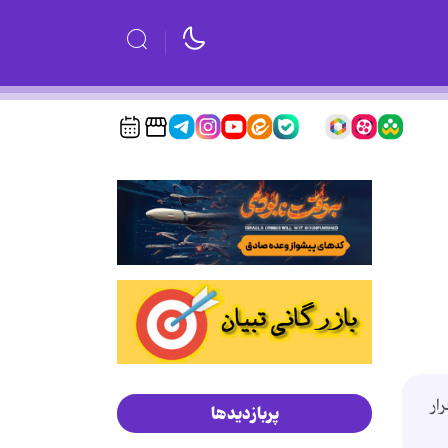
ار
پربازدیدها