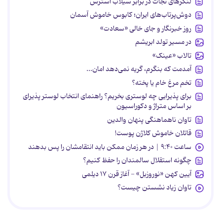
لنگرهای نجات در برابر سیلاب استرس
دوش‌پرتاب‌های ایران؛ کابوس خاموش آسمان
روز خبرنگار و جای خالی «سعادت»
در مسیر تولد ابریشم
تالاب «عینک»
آمدمت که بنگرم، گریه نمی‌دهد امان...
تخم مرغ خام یا پخته؟
برای پذیرایی چه لوستری بخریم؟ راهنمای انتخاب لوستر پذیرای
بر اساس متراژ و دکوراسیون
تاوان ناهماهنگی پنهان والدین
قاتلان خاموش کلاژن پوست!
ساعت ۹:۴۰ | در هر زمان ممکن باید انتقامشان را پس بدهند
چگونه استقلال سالمندان را حفظ کنیم؟
آیین کهن «نوروزبل» - آغاز قرن ۱۷ دیلمی
تاوان زیاد نشستن چیست؟