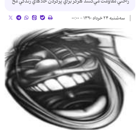
راحتي مقاومت مي‌کنند هرگز براي پرکردن خلأهاي زندگي مح
سه‌شنبه ۲۴ خرداد ۱۳۹۰ - ۰۰:۰۰