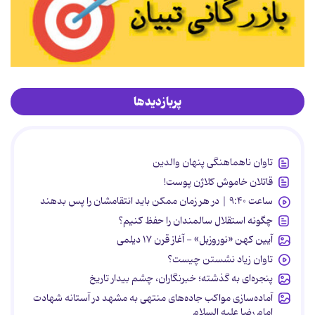
پربازدیدها
تاوان ناهماهنگی پنهان والدین
قاتلان خاموش کلاژن پوست!
ساعت ۹:۴۰ | در هر زمان ممکن باید انتقامشان را پس بدهند
چگونه استقلال سالمندان را حفظ کنیم؟
آیین کهن «نوروزبل» - آغاز قرن ۱۷ دیلمی
تاوان زیاد نشستن چیست؟
پنجره‌ای به گذشته؛ خبرنگاران، چشم بیدار تاریخ
آماده‌سازی مواکب جاده‌های منتهی به مشهد در آستانه شهادت
امام رضا علیه السلام