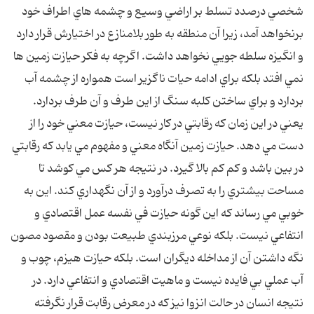
شخصي درصدد تسلط بر اراضي وسيع و چشمه هاي اطراف خود
برنخواهد آمد، زيرا آن منطقه به طور بلامنازع در اختيارش قرار دارد
و انگيزه سلطه جويي نخواهد داشت. اگرچه به فکر حيازت زمين ها
نمي افتد بلکه براي ادامه حيات ناگزير است همواره از چشمه آب
بردارد و براي ساختن کلبه سنگ از اين طرف و آن طرف بردارد.
يعني در اين زمان که رقابتي در کار نيست، حيازت معني خود را از
دست مي دهد. حيازت زمين آنگاه معني و مفهوم مي يابد که رقابتي
در بين باشد و کم کم بالا گيرد. در نتيجه هر کس مي کوشد تا
مساحت بيشتري را به تصرف درآورد و از آن نگهداري کند. اين به
خوبي مي رساند که اين گونه حيازت في نفسه عمل اقتصادي و
انتفاعي نيست. بلکه نوعي مرزبندي طبيعت بودن و مقصود مصون
نگه داشتن آن از مداخله ديگران است. بلکه حيازت هيزم، چوب و
آب عملي بي فايده نيست و ماهيت اقتصادي و انتفاعي دارد. در
نتيجه انسان در حالت انزوا نيز که در معرض رقابت قرار نگرفته