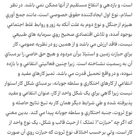
است، و بازدهي و انتفاع مستقيم از آنها ممکن نمي باشد. در نظر
اسلام، نوع اول ايجادکننده حقوق خصوصي است، مانند جمع آوري
هيزم از جنگل و نوع دوم به علت آنکه به زور و روابط غلط اجتماعي
بوجود آمده، و تلاش اقتصادي صحيح روي سرمايه هاي طبيعي
نيست، فاقد ارزش مي باشد و از همين رو در نظريه عمومي، کار
براي حيازت زمين و استيلا برآن مردود و هيچ حق خاصي را بر مبناي
آن به رسميت نشناخته است. زيرا چنين فعاليتي انتفاعي و با بازده
نبوده، و در واقع تحميل قدرت مي باشد. تميز کارهاي مفيد و
انتفاعي از کارهاي احتکاري و سلطه جويانه، بر مبناي شکل کار استوار
نيست زيرا گاهي براي يک شکل واحد از کار، عنوان انتفاعي و مفيد
پذيرفته شده و طي شرايط ديگر همان کار به تبع نتايج حاصله و
نوع ثروت، جنبه احتکاري و سلطه جويانه پيدا مي کند. بدين معني
که اگر چه "حيازت"( تملک ) از حيث قالب و شکل، يک نوع واحد از
کار است، ولي بر حسب اختلاف نوع ثروت که حيازت روي آن صورت