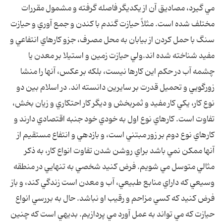
مي گيرد، مصاديق آن از يکديگر فاصله گرفته و مشمول مقررات
مختلف شده است. مثلاً حيازت گندم با کندن و جمع آوري و حيازت
سنگ با حمل کردن از بيابان به محل مصرف، جزو کارهاي انتفاعي و
مفيد شناخته شده اند.ولي حيازت زمين و استيلا بر معدن يا
چشمه آب در حکم اين کارها نيست، بلکه بر عکس، آنها را منشا
زورگويي و تحميل قدرت بر سايرين دانسته اند. در اسلام بين دو
نوع کار، يکي کار مفيد و ثمربخش و ديگر کار احتکاري و زيان بخش،
تفاوت است. کارهاي نوع اول به خودي خود جنبه اقتصادي دارند و
کارهاي نوع دوم بر زور مبتني است، و بازدهي و انتفاع مستقيم از
آنها ممکن نمي باشد براي روشن شدن تفاوت انواع کار، به ذکر
مثالي متوسل مي شويم. فرض کنيد شخصي به تنهايي در منطقه
وسيعي که داراي منابع طبيعي، آب و معدن است زندگي کند، و باز
فرض کنيد که کسي مزاحم و رقيب او نباشد. حال به بررسي انواع
حيازت که مي تواند به عمل آورد مي پردازيم. بديهي است که چنين