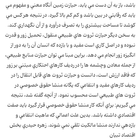
باشد، باز به آن دست مي يابد. حيازت زمين آنگاه معني و مفهوم مي
يابد که رقابتي در بين باشد و کم کم بالا گيرد. در نتيجه هر کس مي
کوشد تا مساحت بيشتري را به تصرف درآورد و از آن نگهداري کند.
به سخن ديگر حيازت ثروت هاي طبيعي منقول، تحميل زور و قدرت
نبوده و در اصل کاري است مفيد و با بازده که انسان آن را به دور از
انگيزه زور انجام مي دهد. براين مبنا مي توان حيازت منابع طبيعي،
از جمله معادن وچشمه ها را در رديف کارهاي احتکاري مبتني بر زور
که فاقد ارزش است، دانست و حيازت ثروت هاي قابل انتقال را در
رديف کارهاي مفيد و انتفاعي که يگانه منشا حقوق خصوصي در
ثروت هاي طبيعي است محسوب نمود. از آنچه گفته شد، نتيجه
مي گيريم: براي آنکه کار منشا حقوق خصوصي قرار گيرد بايد صفت
اقتصادي داشته باشد. بدين علت اعمالي که ماهيت انتفاعي و
بازدهي ندارند منشا مالکيت تلقي نمي شوند. زهره حيدري بخش
اقتصاد تبيان