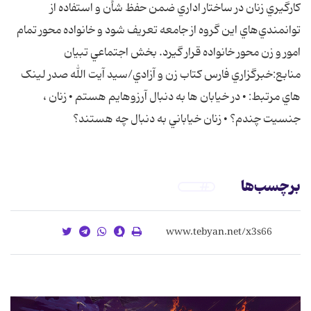
كارگيري زنان در ساختار اداري ضمن حفظ شأن و استفاده از
توانمندي‌هاي اين گروه از جامعه تعريف شود و خانواده محور تمام
امور و زن محور خانواده قرار گيرد. بخش اجتماعي تبيان
منابع:خبرگزاري فارس کتاب زن و آزادي/سيد آيت الله صدر لينک
هاي مرتبط: • در خيابان ها به دنبال آرزوهايم هستم • زنان ،
جنسيت چندم؟ • زنان خياباني به دنبال چه هستند؟
برچسب‌ها