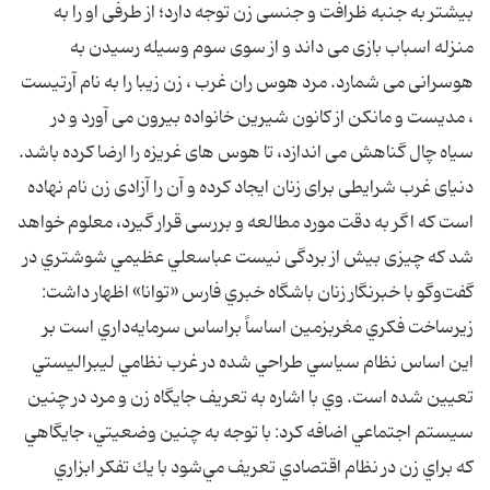
بيشتر به جنبه ظرافت و جنسى زن توجه دارد؛ از طرفى او را به
منزله اسباب بازى مى داند و از سوى سوم وسيله رسيدن به
هوسرانى مى شمارد. مرد هوس ران غرب ، زن زيبا را به نام آرتيست
، مديست و مانكن از كانون شيرين خانواده بيرون مى آورد و در
سياه چال گناهش مى اندازد، تا هوس هاى غريزه را ارضا كرده باشد.
دنياى غرب شرايطى براى زنان ايجاد كرده و آن را آزادى زن نام نهاده
است كه اگر به دقت مورد مطالعه و بررسى قرار گيرد، معلوم خواهد
شد كه چيزى بيش از بردگى نيست عباس‎علي عظيمي شوشتري در
گفت‌وگو با خبرنگار زنان باشگاه خبري فارس «توانا» اظهار داشت:
زيرساخت فكري مغرب‎زمين اساساً‌ براساس سرمايه‌داري است بر
اين اساس نظام سياسي طراحي شده در غرب نظامي ليبراليستي
تعيين شده است. وي با اشاره به تعريف جايگاه زن و مرد در چنين
سيستم اجتماعي اضافه كرد: با توجه به چنين وضعيتي، جايگاهي
كه براي زن در نظام اقتصادي تعريف مي‌شود با يك تفكر ابزاري