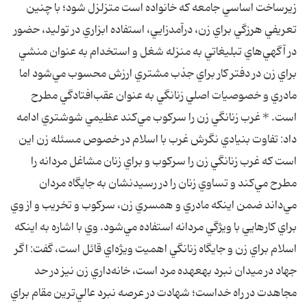
زيرساخت اساسي جامعه كه خانواده است متزلزل شود؛ با چنين
تعريفي هرزگي براي زن، درآمدزايي، استفاده ابزاري در توليد، حضور
در آگهي‌هاي تبليغاتي به منزله شغل و استخدام به عنوان منشي
براي زن در دفتر كار براي جذب مشتري ارزش محسوب مي‌شود اما
مادري و خصوصيات اصلي زنانگي به عنوان عقب‌افتادگي مطرح
است. * غرب زنانگي زن را سركوب مي‌كند عظيمي‌ شوشتري ادامه
داد: تفاوت بنيادي نگرش غرب با اسلام در خصوص مسئله زن اين
است كه غرب زنانگي زن را سركوب و براي زنان مشاغل مردانه را
مطرح مي‌كند و تساوي زنان را در رسيدنشان به جايگاه مردان
مي‌داند ضمن اينكه مادري و همسري زن، سركوب و تخريب و از وي
براي كارهايي با ويژگي مردانه استفاده مي‌شود. وي با اشاره به اينكه
اسلام براي زن و جايگاه زنانگي اهميت ويژه‌اي قائل است، گفت: اگر
جهاد در ميدان نبرد به‎عهده مرد است، خانه‌داري زن نيز در حد
مجاهدت در راه خداست؛ شهادت در عرصه نبرد عالي‌ترين مقام براي