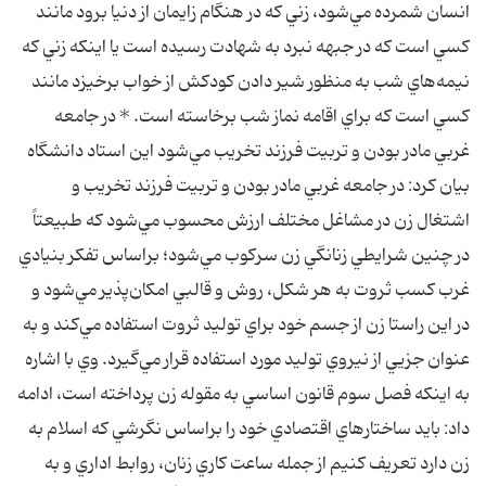
انسان شمرده مي‌شود، زني كه در هنگام زايمان از دنيا برود مانند
كسي است كه در جبهه نبرد به شهادت رسيده است يا اينكه زني كه
نيمه‌هاي شب به منظور شير دادن كودكش از خواب برخيزد مانند
كسي است كه براي اقامه نماز شب برخاسته است. * در جامعه
غربي مادر بودن و تربيت فرزند تخريب مي‌شود اين استاد دانشگاه
بيان كرد: در جامعه غربي مادر بودن و تربيت فرزند تخريب و
اشتغال زن در مشاغل مختلف ارزش محسوب مي‌شود كه طبيعتاً
در چنين شرايطي زنانگي زن سركوب مي‌شود؛ براساس تفكر بنيادي
غرب كسب ثروت به هر شكل، روش و قالبي امكان‌پذير مي‌شود و
در اين راستا زن از جسم خود براي توليد ثروت استفاده مي‌كند و به
عنوان جزيي از نيروي توليد مورد استفاده قرار مي‌گيرد. وي با اشاره
به اينكه فصل سوم قانون اساسي به مقوله زن پرداخته است، ادامه
داد: بايد ساختار‌هاي اقتصادي خود را براساس نگرشي كه اسلام به
زن دارد تعريف كنيم از جمله ساعت كاري زنان، روابط اداري و به