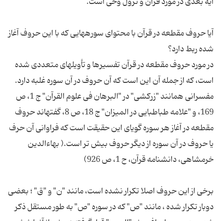
آیا حروف مقطعه در قرآن با محتوای سوره‏هایی که با این حروف آغاز
در مورد حروف مقطعه در قرآن تفسیرها و تأویل‏های متعددی شده
است، که از جمله آن این است که آن حروف در آن سوره غلبه دارد.
مفسرانی همانند "زرکشی" در "البرهان فی علوم القرآن" ج 1، ص
169، و "علامه طباطبایی در المیزان" ج 18، ص 8، گفته‏اند حروف
مقطعه در آغاز هر سوره گویای این حقیقت است که فراوانی آن حرف
یا حروف در آن سوره از دیگر حروف بیش تر است.( بهاءالدین
برخی از این حروف اصلا تکرار نشده است، مانند "ن" و "ق" ؛ بعضی
دوبار تکرار شده ، مانند "ص" که در سوره "ص" به طور مستقل ذکر