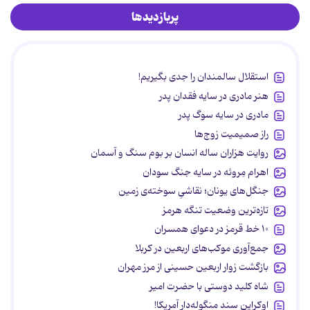
پربازدیدها
استقلال سالمندان را جدی بگیریم!
هنر مادری در سایه‌ فقدان پدر
مادری در سایه سوگ پدر
راز صمیمیت زوج‌ها
روایت هزاران ساله انسان بر بوم سنگ و آسمان
اهرام مِروئه در سایه جنگ سودان
جنگل‌های یونان؛ نقاشیِ سوخته‌ی زمین
تازه‌ترین وضعیت تنگه هرمز
۱۰ خط قرمز در دعوای همسران
جمع‌آوری موکب‌های اربعین در کربلا
بازگشت زوار اربعین حسینی از مرز مهران
شاه کلید دوستی با حضرت امیر
اوکراین سند منگوله‌دار آمریکا!