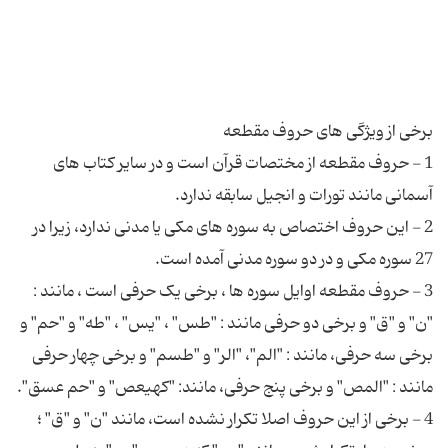
1 - حروف مقطعه از مختصات قرآن است و در سایر کتاب های
2 - این حروف اختصاص به سوره های مکی یا مدنی ندارد، زیرا در
3 - حروف مقطعه اوایل سوره ها ، برخی یک حرفی است ، مانند :
"ن" و "ق" و برخی دو حرفی مانند : "طس" ، "یس" ، "طه" و "حم" و
برخی سه حرفی، مانند : "الم"، "الر" و "طسم" و برخی چهار حرفی
4 - برخی از این حروف اصلا تکرار نشده است، مانند "ن" و "ق" ؛