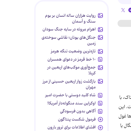
روایت هزاران ساله انسان بر بوم
سنگ و آسمان
اهرام مِروئه در سایه جنگ سودان
جنگل‌های یونان؛ نقاشیِ سوخته‌ی
زمین
تازه‌ترین وضعیت تنگه هرمز
۱۰ خط قرمز در دعوای همسران
جمع‌آوری موکب‌های اربعین در
کربلا
بازگشت زوار اربعین حسینی از مرز
مهران
شاه کلید دوستی با حضرت امیر
ک، با
اوکراین سند منگوله‌دار آمریکا!
ت. این
آگاهی بدون فرسودگی
ها غول
فرمول شکست پنتاگون
ال یا
افشای اطلاعات برای ترور بارون