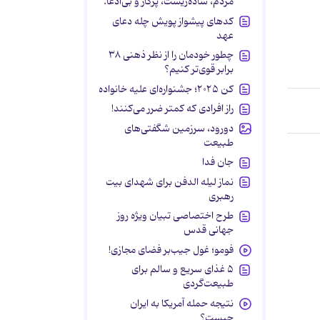
مردم، ساده‌زیست، پرکار و بی‌ادعا.
کدهای پیشواز پویش چله دعای
عهد
چطور خودمان را از نظر ذهنی ۳۸
برابر قوی‌تر کنیم؟
کن ۲۰۲۵؛ جشنواره‌ای علیه خانواده
راز افرادی که کمتر ضرر می‌کنند!
دورود، سرزمین شگفتی‌های
طبیعت
جان فدا
نماز لیله الدفن برای شهدای بیت
رهبری
طرح اختصاصی تبیان ویژه روز
جهانی قدس
فومو؛ غول جیب‌بر فضای مجازی!
۵ غذای سریع و سالم برای
طبیعت‌گردی
نتیجه حمله آمریکا به ایران
چیست؟