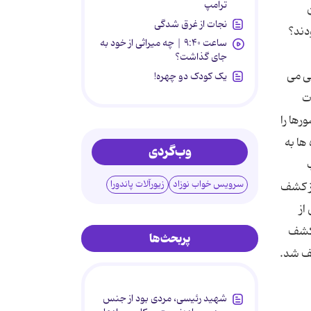
ترامپ
ن
نجات از غرق شدگی
دند؟
ساعت ۹:۴۰ | چه میراثی از خود به
جای گذاشت؟
لی می
یک کودک دو چهره!
ت
رها را
ها به
وب‌گردی
سرویس خواب نوزاد
زیورآلات پاندورا
ب گرم تر بوده است. پیش از هزار نوع! با گذشت حدود 200 سال از کشف
از
دامه دارد، چنانکه هر سال 12 دایناسور کشف
پربحث‌ها
 کشف شد.
شهید رئیسی، مردی بود از جنس