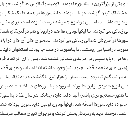
یپلودوکوس ها به 27 متر می رسید و یکی از بزرگترین دایناسورها بودند. کومپسوگناتوس ها گوشت خوارا
ز وحشتناک ترین گوشت خواران بودند. دایناسورها در همه جا یک شکل بو
دیگر تفاوت داشتند، اما این موضوع همیشه درست نبوده است. برای مثال،
زندگی می کردند، اما ایگوآنودون ها هم در اروپا و هم در آمریکای شما
ورها در آمریکای شمالی زندگی می کردند. استخوان های آن ها را در ایالا
نوسورها در آسیا می زیستند. دایناسورها در همه جا بودند استخوان دایناسو
رها در اروپا و سپس در آمریکای شمالی کشف شد. پس از آن، در تمام قاره 
رزمین های منجمد قطب جنوب نیز وجود داشته اند! اما، آب و هوای قطب
جنوب در دوره ای که دایناسورها در آنجا می زیسته اند به مرات
ن انواع جدیدی از این جانورند. امروزه دایناسورها ی شناخته شده بیش 
هزار نوعند که به 650 تیره مختلف تقسیم شده اند، اما هنوز جستجو برای یافتن آنها ا
ادی، 22 دایناسور جدید به خانواده دایناسورها اضافه شد. ایگوآنودون اولین دایناسوری بود که
اشت. ترجمه:مهدیه زمردکار بخش کودک و نوجوان تبیان مطالب مرتبط: