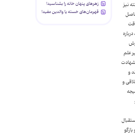
زهرهای پنهان خانه را بشناسید!
ته نیز
قهرمان‌های خسته یا والدین مفید!
حاصل
اقت
درباره
ات) در سفارش
ر علم
و شهادت
د و
اقی و
یجه
ستقبال
بازگو