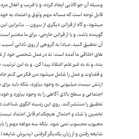
وسیله آن جو كاذبی ایجاد كرده، و با فریب و اغفال مردم نا
قابل توجه است كه مساله مهم وثوق و اعتماد به خود
می‏شود، و گاه از قرائن دیگری از بیرون... بنابراین ا
گوینده باشد، و یا از قرائن خارجی، برای ما معتبر است
های اخلاقی ما آمده است: نه در عمل شخصی خود از غیر
بده، و نه به غیر علم اعتقاد پیدا كن. و به این ترتیب
و قضاوت و عمل را شامل می‏شود من فكر می كنم جامعه
ارتش بیست میلیونی به وجود بیاورد، بلكه باید برای
اجتماعی و سطح بالای آگاهی را به وجود بیاورد و خود
تحقیق را منتشر كند. روی این زمینه الگوی شناخت در
تخمین یا شك و احتمال هیچكدام قابل اعتماد نیست. 
معیوب محسوب نمی شود. بلکه سه مولفه مهم را باید م
شایعه رفتن و از زبان یكدیگر گرفتن (پذیرش شایعه).