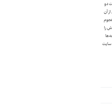
ت دو
ز آن
هجوم
ش را
‌ها
 سایت