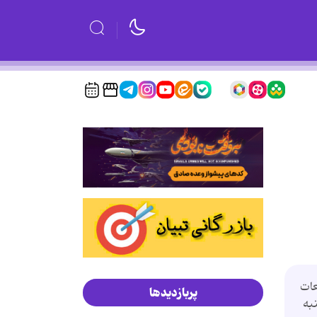
عات
پربازدیدها
به