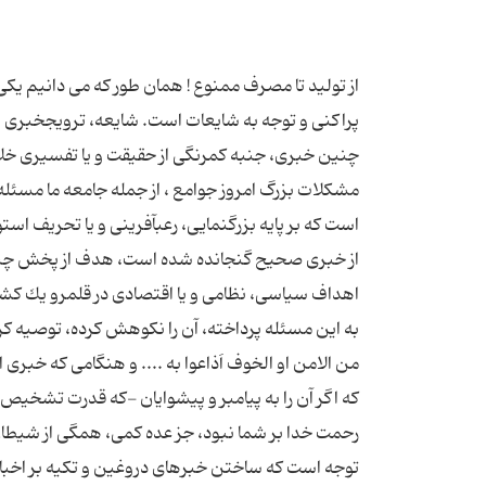
از تولید تا مصرف ممنوع ! همان طور كه می دانیم یكی
پراكنی و توجه به شایعات است. شایعه، ترویج‏خبری ساخ
چنین خبری، جنبه كم‏رنگی از حقیقت و یا تفسیری خل
مشكلات بزرگ امروز جوامع ، از جمله جامعه ما مسئل
است كه بر پایه بزرگ‏نمایی، رعب‏آفرینی و یا تحریف ا
از خبری صحیح گنجانده شده است، هدف از پخش چنین خ
اهداف سیاسی، نظامی و یا اقتصادی در قلمرو یك كشور
به این مسئله پرداخته، آن را نكوهش كرده، توصیه كرده، ا
من الامن او الخوف اَذاعوا به .... و هنگامى كه خبرى 
كه اگر آن را به پیامبر و پیشوایان -كه قدرت تشخیص ك
توجه است كه ساختن خبرهای دروغین و تكیه بر اخبار 