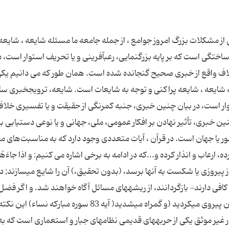
 از مشكلات بزرگ امروز جوامع ، از جمله جامعه ما مسئله شایعه ، شایعه
تگی است كه بر پایه بزرگ‏نمایی، رعب‏آفرینی و یا تحریف استوار است، د
اف واقع از خبری صحیح گنجانده شده است. همان طور كه می دانیم یكی 
ه شایعه ، شایعه پراكنی و توجه به شایعات است. شایعه، ترویج‏خبری س
ستوار است، در بیان چنین خبری، جنبه كم‏رنگی از حقیقت و یا تفسیری خلا
بری، تأثیر نهادن بر افكار عمومی، ملی، جهانی و یا نوعی دستیابی به
 یا جهان است‏. در قرآن ، آیات متعددی وجود دارد كه به مناسبت‌های 
رعاب و انذار كرده و...كه در ادامه به برخی اشاره می كنیم: و اذا جاءَهُم
از پیروزى یا شكست به آنها برسد، (بدون تحقیق،) آن را شایع مى‏سازند; د
افى دارند- بازگردانند، از ریشه‏هاى مسائل آگاه خواهند شد. و اگر فضل
رحمت خدا بر شما نبود، جز عده كمى، همگى از شیطان پیروى مى‏كردید (و گمراه مى‏شدید( آیه 83 سوره مباركه 
غیر موثق یكی از حربه‏های قدیمی نظامهای جبار و استعماری است كه به