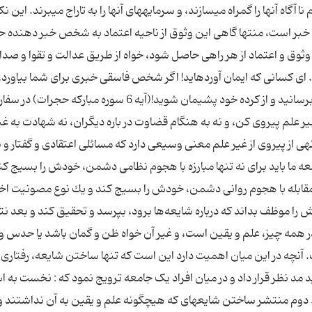
آگاه آنها را گمراه می‏سازند، و سرمایه‏های آنها را به تاراج می‏برند. این نك
 خبر است، منتها گاهی این وثوق از ناحیه اعتماد به شخص خبر دهنده 
ین وثوق و اعتماد از هر راهی حاصل شود، خواه از طریق عدالت و تقوا و صد
. اى كسانى كه ایمان آورده‏اید! اگر شخص فاسقى خبرى براى شما بیاورد، 
آن تحقیق كنید، مبادا به گروهى از روى نادانى آسیب برسانید و از كرده خود پشیمان شوید!(آیه 6 سوره مباركه حجر
 علم پیروی كن، و نه به هنگام قضاوت در باره دیگران، نه شهادت به غی
، نهی از پیروی از غیر علم معنی وسیعی دارد كه مسائلی اعتقادی و گفتار 
 ما باید برای نه تنها مبارزه با هجوم نظامی دشمن، خودش را بسیج كن
 مقابله با هجوم روانی دشمن، خودش را بسیج كند و یك نوع مصونیت اخل
ش را موظف بداند كه درباره شایعه‌ها برود، بپرسد و تحقیق كند و بعد نت
 همه چیز، علم و یقین است، و غیر آن خواه ظن و گمان باشد یا حدس و
آنچه در این میان اهمیت دارد این است که تنها ساختن شایعه، رفتاری
د نظر قرار داد و در میان افراد یک جامعه ترویج نمود که : نخست به ا
 دوم منتشر ساختن شایعه‏ای كه هیچگونه علم و یقین به آن نداشتند و 