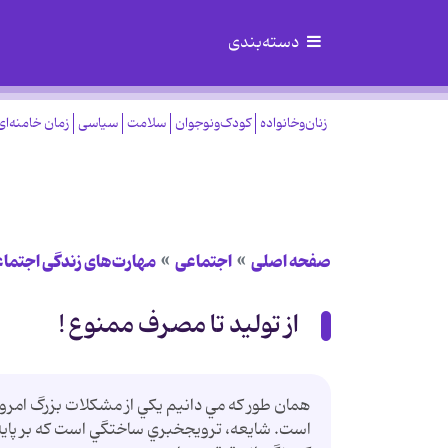
دسته‌بندی
زنان‌وخانواده
کودک‌ونوجوان
سلامت
سیاسی
زمان خامنه‌ای
صفحه اصلی
اجتماعی
مهارت‌های زندگی اجتما
از تولید تا مصرف ممنوع !
همان طور كه مي دانيم يكي از مشكلات بزرگ امروز 
است. شايعه، ترويج‏خبري ساختگي است كه بر پايه ب