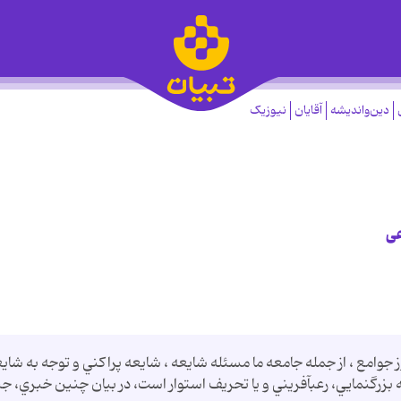
دین‌واندیشه
آقایان
نیوزیک
عی
جوامع ، از جمله جامعه ما مسئله شايعه ، شايعه پراكني و توجه به شاي
زرگ‏نمايي، رعب‏آفريني و يا تحريف استوار است، در بيان چنين خبري، جن