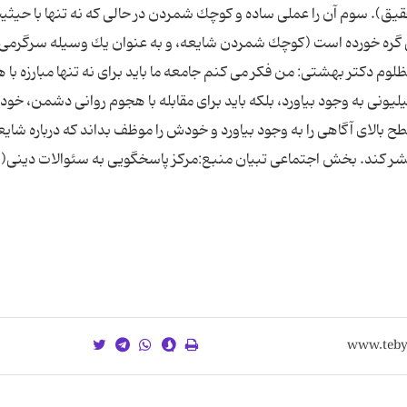
یق). سوم آن را عملی ساده و كوچك شمردن در حالی كه نه تنها با حیثی
امی گره خورده است (كوچك شمردن شایعه، و به عنوان یك وسیله سرگرمی ا
ظلوم دكتر بهشتی: من فكر می كنم جامعه ما باید برای نه تنها مبارزه با 
ی به وجود بیاورد، بلكه باید برای مقابله با هجوم روانی دشمن، خود
الای آگاهی را به وجود بیاورد و خودش را موظف بداند كه درباره شایعه
تشر كند. بخش اجتماعی تبیان منبع:مرکز پاسخگویی به سئوالات دینی(