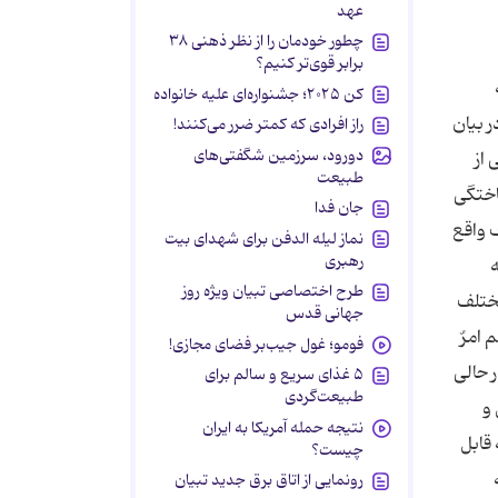
عهد
چطور خودمان را از نظر ذهنی ۳۸
برابر قوی‌تر کنیم؟
کن ۲۰۲۵؛ جشنواره‌ای علیه خانواده
ر بیان
راز افرادی که کمتر ضرر می‌کنند!
دورود، سرزمین شگفتی‌های
از
طبیعت
اختگی
جان فدا
ف واقع
نماز لیله الدفن برای شهدای بیت
رهبری
طرح اختصاصی تبیان ویژه روز
مختلف
جهانی قدس
 امرٌ
فومو؛ غول جیب‌بر فضای مجازی!
ر حالى
۵ غذای سریع و سالم برای
طبیعت‌گردی
 و
نتیجه حمله آمریکا به ایران
نساء) این نكته قابل
چیست؟
رونمایی از اتاق برق جدید تبیان