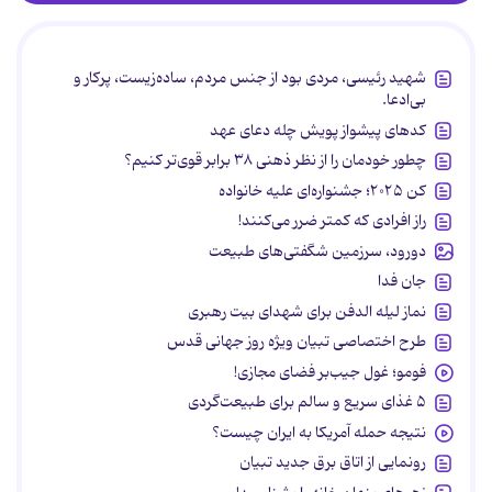
شهید رئیسی، مردی بود از جنس مردم، ساده‌زیست، پرکار و
بی‌ادعا.
کدهای پیشواز پویش چله دعای عهد
چطور خودمان را از نظر ذهنی ۳۸ برابر قوی‌تر کنیم؟
کن ۲۰۲۵؛ جشنواره‌ای علیه خانواده
راز افرادی که کمتر ضرر می‌کنند!
دورود، سرزمین شگفتی‌های طبیعت
جان فدا
نماز لیله الدفن برای شهدای بیت رهبری
طرح اختصاصی تبیان ویژه روز جهانی قدس
فومو؛ غول جیب‌بر فضای مجازی!
۵ غذای سریع و سالم برای طبیعت‌گردی
نتیجه حمله آمریکا به ایران چیست؟
رونمایی از اتاق برق جدید تبیان