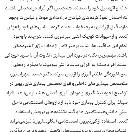
خانه و اتومبیل خود را ببندند. همچنین اگر افراد در محیطی باشند
که احتمال نفوذ گرده‌های گیاهان در لابه‌لای موها و لباس‌ها وجود
دارد، قبل از رفتن به رختخواب، حمام کرده، لباس‌های خود را عوض
کنند و از حیوانات کوچک اهلی نیز دوری کنند. هر چند با وجود
تمام این مراقبت‌ها، شاید پرهیز کامل از مواد آلرژی‌زا غیرممکن
باشد. مهم‌ترین نکته‌ در مورد این بیماری، تفاوت آن با سرماخوردگی
است. افراد مبتلا به آلرژی نباید با آنتی‌بیوتیک یا دیگر داروهای
سرماخوردگی علائم آلرژی را از بین ببرند. دکتر حمید سهراب‌پور،
متخصص بیماری‌های داخلی و فوق تخصص بیماری‌های ریوی در
توضیح نحوه پیشگیری و درمان آلرژی فصلی هشدار می‌دهد: افراد
مبتلا، برای کنترل بیماری خود باید از داروهای استنشاقی داخل
بینی و آنتی‌هیستامین ‌ها و گشاد‌کننده‌های برونش استفاده
کنند. استفاده از کورتیزون استنشاقی (بکلومتازون) نیز می‌تواند
التهاب مجاری بینی و برونشیت‌ها را کاهش دهد و درمان مؤثری