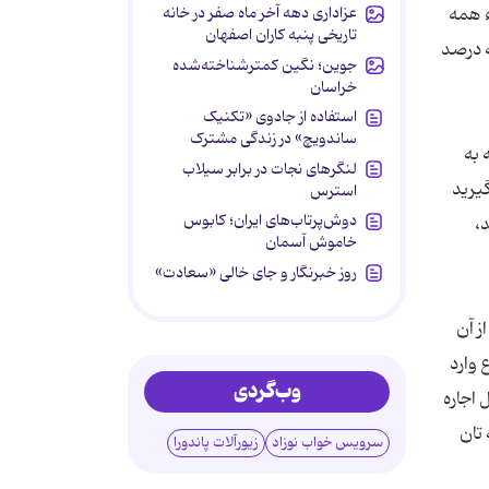
عزاداری دهه آخر ماه صفر در خانه
ء همه
تاریخی پنبه کاران اصفهان
ه درصد
جوین؛ نگین کمترشناخته‌شده
خراسان
استفاده از جادوی «تکنیک
ساندویچ» در زندگی مشترک
 به
لنگرهای نجات در برابر سیلاب
یرید
استرس
دوش‌پرتاب‌های ایران؛ کابوس
،
خاموش آسمان
روز خبرنگار و جای خالی «سعادت»
ز آن
وارد
وب‌گردی
 اجاره
تان
سرویس خواب نوزاد
زیورآلات پاندورا