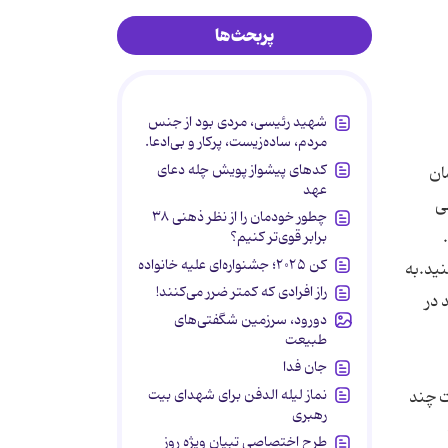
پربحث‌ها
شهید رئیسی، مردی بود از جنس
مردم، ساده‌زیست، پرکار و بی‌ادعا.
کدهای پیشواز پویش چله دعای
ان
عهد
ی
چطور خودمان را از نظر ذهنی ۳۸
برابر قوی‌تر کنیم؟
کن ۲۰۲۵؛ جشنواره‌ای علیه خانواده
نید.به
راز افرادی که کمتر ضرر می‌کنند!
 در
دورود، سرزمین شگفتی‌های
طبیعت
جان فدا
نماز لیله الدفن برای شهدای بیت
ت چند
رهبری
طرح اختصاصی تبیان ویژه روز