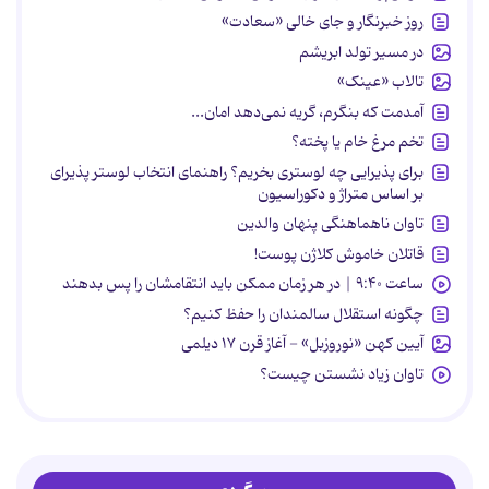
روز خبرنگار و جای خالی «سعادت»
در مسیر تولد ابریشم
تالاب «عینک»
آمدمت که بنگرم، گریه نمی‌دهد امان...
تخم مرغ خام یا پخته؟
برای پذیرایی چه لوستری بخریم؟ راهنمای انتخاب لوستر پذیرای
بر اساس متراژ و دکوراسیون
تاوان ناهماهنگی پنهان والدین
قاتلان خاموش کلاژن پوست!
ساعت ۹:۴۰ | در هر زمان ممکن باید انتقامشان را پس بدهند
چگونه استقلال سالمندان را حفظ کنیم؟
آیین کهن «نوروزبل» - آغاز قرن ۱۷ دیلمی
تاوان زیاد نشستن چیست؟