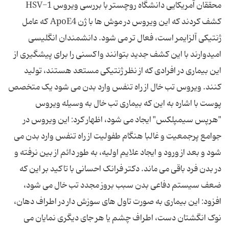
محققان آمریکایی دانشگاه روچستر با بررسی ویروس HSV-1
کشف کردند که این ویروس در موش ها با ژن ApoE4 که عامل
ژنتیکی آلزایمر است، فعال تر می شود. دانشمندان انگلیسی
امیدوارند با این کشف جدید بتوانند واکسنی را برای پیشگیری از
این بیماری در افرادی که از نظر ژنتیکی مستعد هستند، تولید
کنند. ویروس تب خال از راه تنفس وارد بدن می ‌شود یک متخصص
پوست با اشاره به این که بیماری تب خال به وسیله ویروس
"هرپس سیمپلکس" ایجاد می‌ شود، اظهار کرد: این ویروس در
جوامع پرجمعیت و غالبا هنگام طفولیت از راه تنفس وارد بدن می
‌شود و بعد از ورود و ایجاد علایم اولیه، به طور دائم از بین نرفته و
در بدن فرد باقی می ‌ماند. دکتر فرانک احسانی با تاکید بر این که
ضعف سیستم دفاعی بدن سبب بروز مجدد تب خال می ‌شود،
افزود: این بیماری به صورت تاول ‌های سوزش دار در اطراف دهان،
نوک انگشتان دست، اطراف چشم یا هر جای دیگری نمایان می‌