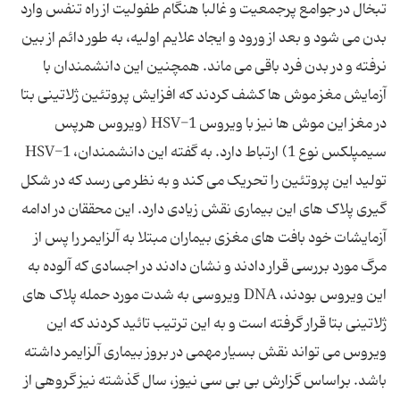
تبخال در جوامع پرجمعیت و غالبا هنگام طفولیت از راه تنفس وارد
بدن می ‌شود و بعد از ورود و ایجاد علایم اولیه، به طور دائم از بین
نرفته و در بدن فرد باقی می ‌ماند. همچنین این دانشمندان با
آزمایش مغز موش ها کشف کردند که افزایش پروتئین ژلاتینی بتا
در مغز این موش ها نیز با ویروس HSV-1 (ویروس هرپس
سیمپلکس نوع 1) ارتباط دارد. به گفته این دانشمندان، HSV-1
تولید این پروتئین را تحریک می کند و به نظر می رسد که در شکل
گیری پلاک های این بیماری نقش زیادی دارد. این محققان در ادامه
آزمایشات خود بافت های مغزی بیماران مبتلا به آلزایمر را پس از
مرگ مورد بررسی قرار دادند و نشان دادند در اجسادی که آلوده به
این ویروس بودند، DNA ویروسی به شدت مورد حمله پلاک های
ژلاتینی بتا قرار گرفته است و به این ترتیب تائید کردند که این
ویروس می تواند نقش بسیار مهمی در بروز بیماری آلزایمر داشته
باشد. براساس گزارش بی بی سی نیوز، سال گذشته نیز گروهی از