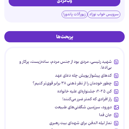
وب‌گردی
سرویس خواب نوزاد
زیورآلات پاندورا
پربحث‌ها
شهید رئیسی، مردی بود از جنس مردم، ساده‌زیست، پرکار و
بی‌ادعا.
کدهای پیشواز پویش چله دعای عهد
چطور خودمان را از نظر ذهنی ۳۸ برابر قوی‌تر کنیم؟
کن ۲۰۲۵؛ جشنواره‌ای علیه خانواده
راز افرادی که کمتر ضرر می‌کنند!
دورود، سرزمین شگفتی‌های طبیعت
جان فدا
نماز لیله الدفن برای شهدای بیت رهبری