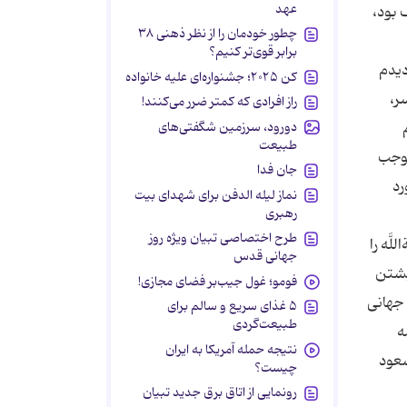
عهد
ف بود،
چطور خودمان را از نظر ذهنی ۳۸
برابر قوی‌تر کنیم؟
دیدم
کن ۲۰۲۵؛ جشنواره‌ای علیه خانواده
ر،
راز افرادی که کمتر ضرر می‌کنند!
دورود، سرزمین شگفتی‌های
طبیعت
 به موجب
جان فدا
رد
نماز لیله الدفن برای شهدای بیت
رهبری
طرح اختصاصی تبیان ویژه روز
َّه را
جهانی قدس
یشتن
فومو؛ غول جیب‌بر فضای مجازی!
گ جهانى
۵ غذای سریع و سالم برای
طبیعت‌گردی
ه
نتیجه حمله آمریکا به ایران
سعود
چیست؟
رونمایی از اتاق برق جدید تبیان