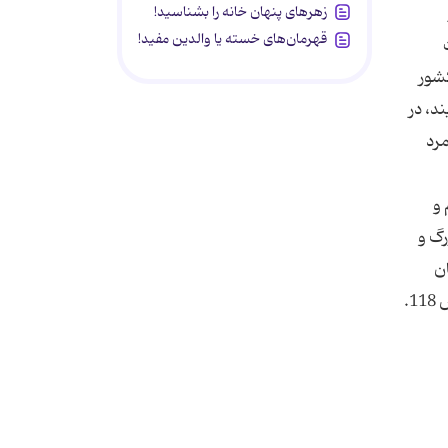
زهرهای پنهان خانه را بشناسید!
قهرمان‌های خسته یا والدین مفید!
كشور
ند، در
مرد
 و
رگ و
ن
توجه داشته و در زندگی الگو برداری و توسل به ایشان را فراموش نکنیم. پی نوشت ها: 1. یادداشت هاى مرحوم آقاى حایرى، ص 118.