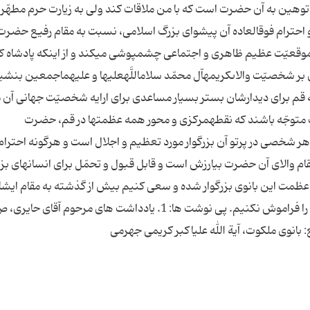
 توهین به آن حضرت است كه با من ملاقات كند ولى به زیارت حرم مطهّر
 احترام فوق‏العاده آن پیشواى بزرگ اسلامى، نسبت به مقام رفیع حضرت
ین موقعیّت عظیم ظاهرى و اجتماعى چشم‏پوشى مى‏كند و از اینكه پادشاه 
بر شخصیّت ‏والاى‏كریمه‏آل ‏محمّد سلام‏اللَّه‏علیها و علیهم‏اجمعین بنشی
ه قم براى دیدارشان بستر بسیار مساعدى براى ارایه شخصیّت جهانى آن 
متوجّه باشند كه نقطه‏مركزى و محور همه عظمتها در قم، حضرت
 هر شخصى در پرتو آن بزرگوار مورد تعظیم و اجلال است و هرگونه احترام
م والاى آن حضرت بى‏ارزش است و قابل قبول و تحمّل براى انسان‏هاى بز
 عظمت این بانوی بزرگوار شده و سعی کنیم بیش از گذشته به مقام ایشا
انوی ملكوت، آیة الله على‏اكبر كریمى جهرمى