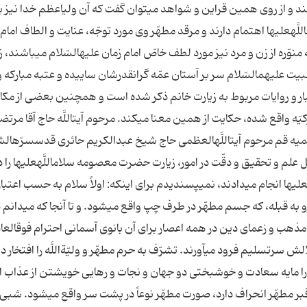
ند و از روى همین قراین و شواهد مى‏توان گفت كه آن ولى‏اعظم خدا نیز ب
َه‏علیها اهتمام دارند و مرقد مطهّر وى مورد توجّه، عنایت و الطاف امام 
نوّره از زن و مرد نیز مورد لطف خاصّ امام زمان علیه‏السّلام مى‏باشند، زی
ت علیهم‏السّلام سر بر آستان عمّه گرانقدرشان ساییده و عتبه مباركه و
خبار و روایات مربوط به زیارت خانم ذكر شده است و همچنین بعضى از مك
یّه واقع شده، حكایت از همین معنا مى‏كند. مرحوم آیت‏اللَّه حاج آقا مرت
لمیه ‏قم مرحوم آیت‏اللَّه‏العظمى حاج شیخ عبدالكریم حائرى قدس‏سرّه‏ا
 علم و تحقیق و دقّت در امور، زیارت حضرت معصومه سلام‏اللَّه‏علیها را د
ها انجام مى‏دادند، نمى‏پسندیدم براى اینكه: اولاً سلام به حسب اعتبا
 به قبله، كه جسم مطهّر در طرف چپ واقع مى‏شود. و تا آنجا كه مى‏دانم د
هب و زعماى دین در همه اعصار براى آن بانوى آسمانى احترام فوق‏العاد
 سرتسلیم فرود مى‏آورند. تشرّف به حرم مطهّر و ولیّةاللَّه را افتخار د
را مایه سعادت و خوشبختى دو جهان و نجات و رهایى خویشتن از عذاب ا
بر مطهّر انحراف دارد، صورت مطهّر نوعاً در پشت سر واقع مى‏شود. شبى