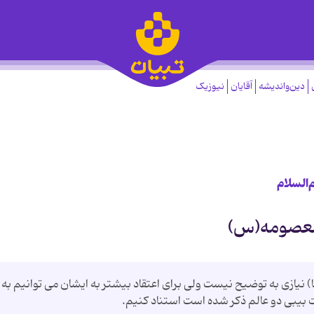
دین‌واندیشه
آقایان
نیوزیک
‌السلام
 معصومه(س)
 نیازی به توضیح نیست ولی برای اعتقاد بیشتر به ایشان می توانیم به
رت بى‏بى دو عالم ذكر شده است استناد کنیم.