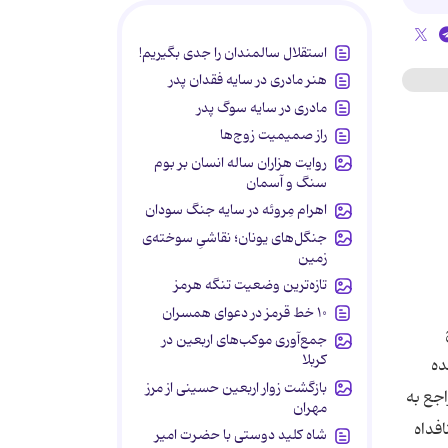
استقلال سالمندان را جدی بگیریم!
هنر مادری در سایه‌ فقدان پدر
مادری در سایه سوگ پدر
راز صمیمیت زوج‌ها
روایت هزاران ساله انسان بر بوم
سنگ و آسمان
اهرام مِروئه در سایه جنگ سودان
جنگل‌های یونان؛ نقاشیِ سوخته‌ی
زمین
تازه‌ترین وضعیت تنگه هرمز
۱۰ خط قرمز در دعوای همسران
جمع‌آوری موکب‌های اربعین در
کربلا
ده
بازگشت زوار اربعین حسینی از مرز
اجع به
مهران
افداه
شاه کلید دوستی با حضرت امیر