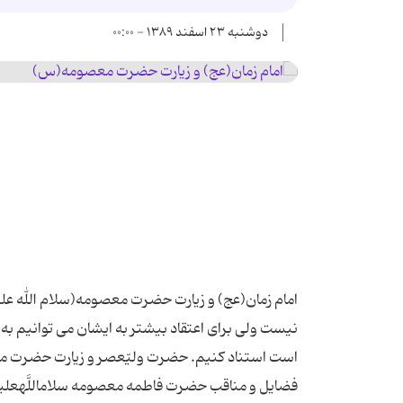
دوشنبه ۲۳ اسفند ۱۳۸۹ - ۰۰:۰۰
امام زمان(عج) و زیارت حضرت معصومه(سلام الله علیه
نیست ولی برای اعتقاد بیشتر به ایشان می توانیم به م
است استناد کنیم. حضرت ولىّ‏عصر و زیارت حضرت معصو
فضایل و مناقب حضرت فاطمه معصومه سلام‏اللَّه‏علیها 