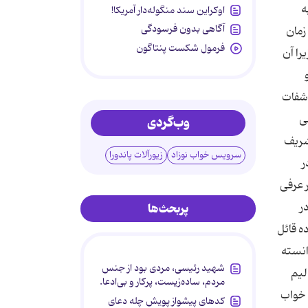
ه
اوکراین سند منگوله‌دار آمریکا!
آگاهی بدون فرسودگی
زمان
فرمول شکست پنتاگون
را آن
اشفات
ضى
وب‌گردی
لشریف
سرویس خواب نوزاد
زیورآلات پاندورا
ر
ر عرفى
ر
پربحث‌ها
ه قائل
انسته
شهید رئیسی، مردی بود از جنس
لیم
مردم، ساده‌زیست، پرکار و بی‌ادعا.
 خواب
کدهای پیشواز پویش چله دعای