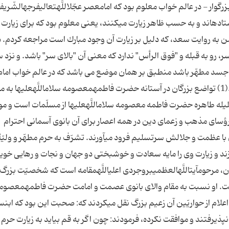
گوار - در عالم خواب معلوم بود كه امام‏عصر عجّل‏اللَّه‏تعالى‏فرجه‏الشّری
ده‏اند و به حسب ظاهر زیارت مى‏كنند، یعنى معلوم بود كه براى زیارت
 من به روایت سعد، كه دلیل بر زیارت آن وجود مبارك است مراجعه كردم. 
، رو به ‏قبله و "فوق الرأس" ندارد كه معنى آن "بالاى سر" باشد. و نزد س
انب جسد مطهّر باشد منطبق بر همان موضع مى باشد كه در عالم خواب امام
علیه‏السّلام و دو نفر از یاران آن بزرگوار ایستاده بودند.(1) تواضع بزرگان در آستانه حضرت فاطمه‏معصومه سلام‏اللَّه‏علیها
یله طاهره حضرت فاطمه معصومه سلام‏اللَّه‏علیها از مسلّمات است و مو
ؤساى مذهب و زعماى دین در همه اعصار براى آن بانوى آسمانى احترام
با عظمت و جلالش سرتسلیم فرود مى‏آورند. تشرّف به حرم مطهّر و ولیّةالل
ند و زیارت وى را مایه سعادت و خوشبختى دو جهان و نجات و رهایى خو
ن، ‏مرحوم‏آیت‏اللَّه‏العظمى‏بروجردى اعلى‏اللَّه‏مقامه است كه شخصیّت بزر
 مى‏رفت. او نسبت به مقام والاى بانوى عصمت و امامت حضرت فاطمه‏معصوم
ز اعلام از حواریّین آن زعیم بزرگ نقل مى‏كردند كه: صحبت این بود كه ابن‏
ا نپذیرفتند و موافقت نكرده، فرمودند: چون اگر به قم بیاید به زیارت حرم