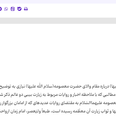
ا) درباره مقام والای حضرت معصومه(سلام الله علیها) نیازی به توضیح
طالبى كه با ملاحظه اخبار و روایات مربوط به زیارت بى‏بى دو عالم ذكر ش
مه علیهماالسّلام به مقتضاى روایات عدیده‏اى كه از امامان بزرگوار ر
و ثواب زیارت آن معظّمه رسیده است، طبعاً ولىّ‏عصر، امام زمان ارواحن