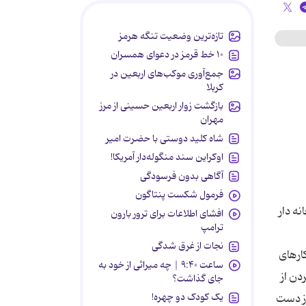
تازه‌ترین وضعیت تنگه هرمز
۱۰ خط قرمز در دعوای همسران
جمع‌آوری موکب‌های اربعین در
کربلا
بازگشت زوار اربعین حسینی از مرز
مهران
شاه کلید دوستی با حضرت امیر
اوکراین سند منگوله‌دار آمریکا!
آگاهی بدون فرسودگی
فرمول شکست پنتاگون
ه دار
افشای اطلاعات برای ترور بارون
ترامپ
نجات از غرق شدگی
کارهای
ساعت ۹:۴۰ | چه میراثی از خود به
دن از
جای گذاشت؟
یک کودک دو چهره!
از دست