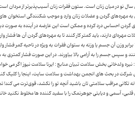
ال نو در میان زنان است. ستون فقرات زنان آسیب‌پذیرتر از مردان است،
دی به مهره‌های گردن و عضلات زنان وارد و موجب شکنندگی استخوان های 
های گردن احساس درد کرده و ممکن است این عارضه در آینده به صورت 
ت مهره‌ای دارند، باید کمتر کار کنند تا به مهره‌های گردن آن ها فشار وار
نشود. با بلند کردن نادرست یک کیلو وزنه از زمین، 10 برابر وزن آن جسم یا وزنه به ستوان فقرات به ویژه در ناحیه کمر فشار وا
ینند و سپس جسم را به آرامی بالا بیاورند. در این صورت فشار کمتری به
نیره ولدخانی بخش سلامت تبیان منابع : ایرنا سلامت نیوز اگر می خواه
ی شرکت در بحث های انجمن بهداشت و سلامت سایت، اینجا را کلیک کنی
نه تکانی مراقب سلامتی تان باشید آنچه تو را نکشد، قوی‌ترت می ‌کند! تم
ن قلبی، آسمی و دیابتی جوهرنمک را با سفید کننده ها مخلوط نکنید خانه