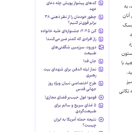
کدهای پیشواز پویش چله دعای
 به
عهد
آنان
چطور خودمان را از نظر ذهنی ۳۸
برابر قوی‌تر کنیم؟
دیسک
کن ۲۰۲۵؛ جشنواره‌ای علیه خانواده
د
راز افرادی که کمتر ضرر می‌کنند!
رد
دورود، سرزمین شگفتی‌های
طبیعت
 ستون
جان فدا
ید با
نماز لیله الدفن برای شهدای بیت
د.
رهبری
یز
طرح اختصاصی تبیان ویژه روز
جهانی قدس
 تکانی
فومو؛ غول جیب‌بر فضای مجازی!
۵ غذای سریع و سالم برای
طبیعت‌گردی
نتیجه حمله آمریکا به ایران
چیست؟