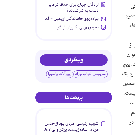
آزادگان جهان برای حذف ترامپ
ی
دست به کار شدند؟
حدود
پیاده‌روی جاماندگان اربعین - قم
اقد
تمرین رزمی تکاوران ارتش
از
وان
وب‌گردی
. پیچ
ارد یک
سرویس خواب نوزاد
زیورآلات پاندورا
و همین
نیست.
پربحث‌ها
ید
م
در
شهید رئیسی، مردی بود از جنس
مردم، ساده‌زیست، پرکار و بی‌ادعا.