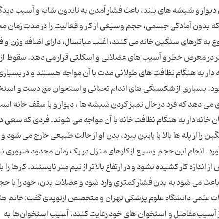
دیوار و شیشه های بلند، باعث فشار آمدن به تاندون شانه و آسیب دیدگ
ت که بدون آمادگی جسمی، حجم وسیعی از کار و فعالیت را در مدت زمان م
روع به کارهای سنگین خانه می کنند، اغلب میانسال، دارای اضافه وزن و ف
تر در معرض خطر و آسیب های عضلانی و اسکلتی قرار می دهد. سقوط از
دار به هنگام نظافت های طولانی مدت با آن مواجه هستند و در بسیاری 
شود. بسیاری از شکستگی های اندام تحتانی و استخوان مچ دست و استخ
وی می دهد که فرد در حال تمیز کردن شیشه ها ، دیوار و یا سقف خانه است
ن خانه دار به هنگام نظافت خانه با آن مواجه می شوند. فردی که سعی د
ن را از پله ها بالا یا پایین ببرد، بدن او از حالت طبیعی خارج می شود 
ورد. انجام این حجم وسیع از کارهای منزل در یک زمان محدود ضروری 
ز اندازه کار کشیده نشود و در ارتفاع بالاتر از نیم متر نایستند. کارها را با
ا باعث می شود به بدن فشار کمتری وارد شود و عضلات بدن، خود را با حج
 علمی دانشگاه علوم پزشکی تهران و متخصص ارتوپدی گفت: خانم ها 
 از آسیب مفاصل و استخوان های خود رعایت کنند. آسیب استخوان‌ها به