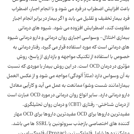
باعث افزایش اضطراب در فرد می ‌شود و با انجام اجبار، اضطراب
فرد بیمار تخفیف و تقلیل می ‌یابد و اگر بیمار در برابر انجام اجبار
مقاومت کند، اضطرابش افزوده می ‌شود. شیوه‌ های درمانی
بیماری اختلال- وسواسی اجباری روان درمانی و دارو درمانی شیوه‌
های درمانی است که مورد استفاده قرار می‌ گیرد. رفتار درمانی به
خصوص با استفاده از تکنیک مواجهه و بازداری از پاسخ، روش
مؤثری در درمان OCD است. در این روش بیمار با موردی که نسبت
به آن وسواس دارد (مثلاً آلودگی) مواجه می‌ شود و از عکس‌ العمل
بیمار(مانند شست وشو) ممانعت به عمل می ‌آید و کارآیی معادل
دارو درمانی دارد. سایر انواع روان درمانی در مورد OCD عبارت است
از درمان شناختی- رفتاری (CBT) و درمان روان تحلیلگری.
مفیدترین داروها برای OCD مفیدترین داروها برای OCD مهار
کننده ‌های اختصاصی بازجذب سروتونین یا SSRL ها می باشد.
مهارکننده ‌ها شامل فلوئوکستین (Prozac)، فلووکسامین،