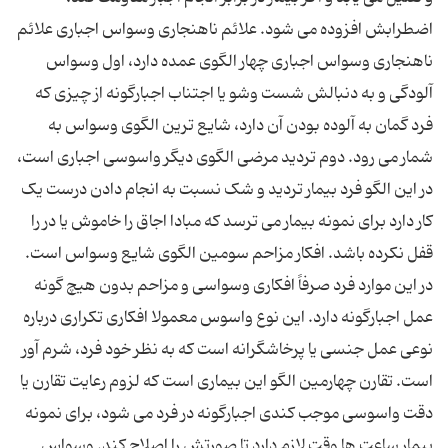
اضطرابش افزوده می ‌شود. علائم ناهنجاری وسواس اجباری علائم
ناهنجاری وسواس اجباری چهار الگوی عمده دارد، اول وسواس
آلودگی و به دنبالش شست وشو یا اجتناب اجبارگونه از چیزی که
فرد گمان به آلوده بودن آن دارد، شایع ترین الگوی وسواس به
شمار می ‌رود. دوم تردید مرضی الگوی دیگر واسوسی اجباری است،
در این الگو فرد بیمار تردید و شک نسبت به انجام دادن درست یک
کار دارد برای نمونه بیمار می ‌ترسد که مبادا اجاق را خاموش یا در را
قفل نکرده باشد. افکار مزاحم سومین الگوی شایع وسواس است.
در این موارد فرد صرفاً افکاری وسواسی و مزاحم بدون هیچ ‌گونه
عمل اجبارگونه دارد. این نوع واسوس معمولا افکاری تکراری درباره
نوعی عمل جنسی یا پرخاشگرانه است که به نظر خود فرد، شرم‌ آور
است. تقارن چهارمین الگو این بیماری است که لزوم رعایت تقارن یا
دقت واسوسی موجب کندی اجبارگونه در فرد می ‌شود، برای نمونه
بیمار ساعت‌ ها وقت لازم دارد تا صورتش را اصلاح کند. وسواس