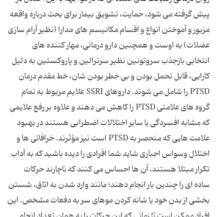
پیش گرفته می‌ شود، حمایت، تشویق بیمار برای بحث درباره واقعه
مزبور و آموختن انواع و اقسام مکانیسم‌ های مدارا (نظیر آرام سازی
عضلات) به اوست و همچنین دارو درمانی، مهار کننده ‌های
انتخابی بازجذب سروتونین نظیر سرترالین و پاروکستین به دلیل
کارایی، قابل تحمل بودن و بی ‌خطر بودن شان، خط مقدم درمان
PTSD را شامل می ‌شوند. داروهای SSRI علایم مربوط به تمام
گروه‌ های علامتی PTSD را کاهش می‌ دهند و علاوه بر رفع علایمی
که مشابه افسردگی یا سایر اختلالات اضطرابی هستند در بهبود
علامت هایی که منحصر به PTSD است نیز مؤثرند. خرافاتی‌ ها و
اختلال وسواس اجباری شاید شما افرادی را دیده باشید که به آداب
تکرار مبتلا هستند، آن ها احساس می‌ کنند که ناچارند حرکات
ساده ‌ای را چندین بار انجام دهند؛ مانند وارد شدن به اتاق، شستن
بخشی از بدن خود یا شانه کردن موهای سر به دفعات مشخص. این
افراد ممکن است تا زمانی که این حرکات را به همان تعداد انجام