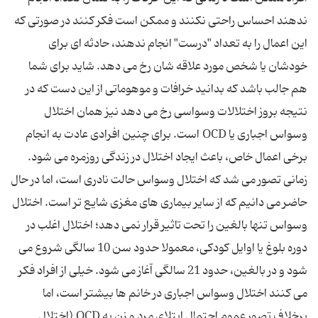
ندهند احساس راحتی نکنند و ممکن است فکر کنند در صورتی که
این اعمال را به تعداد "درست" انجام ندهند، حادثه‌ ای برای
خودشان یا شخص مورد علاقه ‌شان رخ می ‌دهد. شاید برای شما
هم جالب باشد که بدانید خرافات و موهوماتی از این دست که در
نتیجه بروز اختلالات وسواسی رخ می ‌دهد نیز همان اختلال
وسواس اجباری یا OCD است. برای چنین افرادی عادت به انجام
برخی اعمال خاص، باعث ایجاد اختلال در زندگی روزمره می‌ شود.
زمانی تصور می‌ شد که اختلال وسواس حالت نادری است، اما در حال
حاضر می‌ دانیم که از سایر بیماری‌ های مغزی شایع ‌تر است. اختلال
وسواس تنها بالغین را تحت تاثیر قرار نمی ‌دهد؛ اختلال اغلب در
دوره بلوغ یا اوایل کودکی، معمولا حدود سن 10 سالگی شروع می‌
شود و در بالغین، حدود 21 سالگی آغاز می‌ شود. خیلی از افراد فکر
می ‌کنند اختلال وسواس اجباری در خانم‌ ها بیشتر است، اما
برخلاف تصور عموم احتمال ابتلای مرد و زن به OCD (اختلال