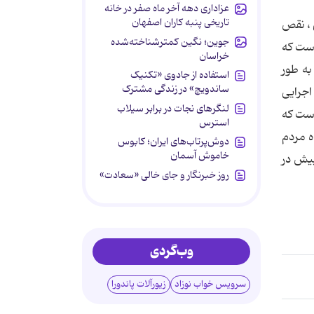
عزاداری دهه آخر ماه صفر در خانه
تاریخی پنبه کاران اصفهان
 ، نقص
جوین؛ نگین کمترشناخته‌شده
است که
خراسان
به طور
استفاده از جادوی «تکنیک
ساندویچ» در زندگی مشترک
اجرایی
لنگرهای نجات در برابر سیلاب
است که
استرس
ه مردم
دوش‌پرتاب‌های ایران؛ کابوس
خاموش آسمان
پیش در
روز خبرنگار و جای خالی «سعادت»
وب‌گردی
سرویس خواب نوزاد
زیورآلات پاندورا