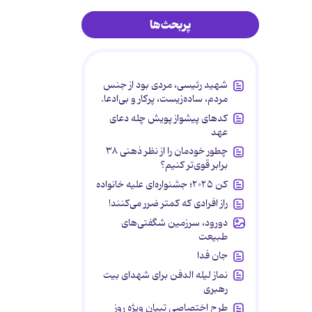
پربحث‌ها
شهید رئیسی، مردی بود از جنس
مردم، ساده‌زیست، پرکار و بی‌ادعا.
کدهای پیشواز پویش چله دعای
عهد
چطور خودمان را از نظر ذهنی ۳۸
برابر قوی‌تر کنیم؟
کن ۲۰۲۵؛ جشنواره‌ای علیه خانواده
راز افرادی که کمتر ضرر می‌کنند!
دورود، سرزمین شگفتی‌های
طبیعت
جان فدا
نماز لیله الدفن برای شهدای بیت
رهبری
طرح اختصاصی تبیان ویژه روز