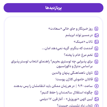
پربازدیدها
روز خبرنگار و جای خالی «سعادت»
در مسیر تولد ابریشم
تالاب «عینک»
آمدمت که بنگرم، گریه نمی‌دهد امان...
تخم مرغ خام یا پخته؟
برای پذیرایی چه لوستری بخریم؟ راهنمای انتخاب لوستر پذیرای
بر اساس متراژ و دکوراسیون
تاوان ناهماهنگی پنهان والدین
قاتلان خاموش کلاژن پوست!
ساعت ۹:۴۰ | در هر زمان ممکن باید انتقامشان را پس بدهند
چگونه استقلال سالمندان را حفظ کنیم؟
آیین کهن «نوروزبل» - آغاز قرن ۱۷ دیلمی
تاوان زیاد نشستن چیست؟