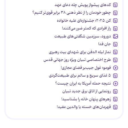
کدهای پیشواز پویش چله دعای عهد
چطور خودمان را از نظر ذهنی ۳۸ برابر قوی‌تر کنیم؟
کن ۲۰۲۵؛ جشنواره‌ای علیه خانواده
راز افرادی که کمتر ضرر می‌کنند!
دورود، سرزمین شگفتی‌های طبیعت
جان فدا
نماز لیله الدفن برای شهدای بیت رهبری
طرح اختصاصی تبیان ویژه روز جهانی قدس
فومو؛ غول جیب‌بر فضای مجازی!
۵ غذای سریع و سالم برای طبیعت‌گردی
نتیجه حمله آمریکا به ایران چیست؟
رونمایی از اتاق برق جدید تبیان
زهرهای پنهان خانه را بشناسید!
قهرمان‌های خسته یا والدین مفید!