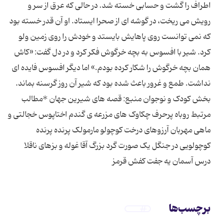
اطراف را گشت و حسابی خسته شد. در حالی که عرق از سر و
رویش می ریخت، در گوشه ای از صحرا ایستاد. او آن قدر خسته بود
که نمی توانست روی پاهایش بایستد و خودش را روی زمین ولو
کرد. شیر با افسوس به بچه خرگوش فکر کرد و در دل گفت: «کاش
همان بچه خرگوش را شکار کرده بودم.» اما دیگر افسوس فایده ای
نداشت. طمع و غرور باعث شده بود که شیر آن روز گرسنه بماند.
بخش کودک و نوجوان منبع: قصه های شیرین جهان *مطالب
مرتبط روباه پرحرف چکاوک های مزرعه ی گندم اختاپوس خجالتی و
ماهی مهربان آرزوهای درخت کوچولو مارمولک پرنده پرنده
کوچولویی در جنگل یک صورت گرد بزرگ آقا غوله و بزهای ناقلا
درس آسمان یه جفت كفش قرمز
برچسب‌ها