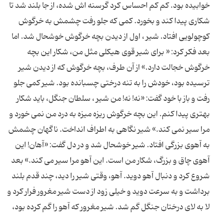
خوابیده بود. کم کم احساس کرد گرسنه اش شده، از جا بلند شد تا
شکاری پیدا کند و بخورد. کمی که جلو رفت چشمش به خرگوش
کوچولویی افتاد. شیر ، اول از دیدن بچه خرگوش خوشحال شد. اما
بعد فکر کرد: « برای شیر قوی هیکلی مثل من، شکار این بچه
خرگوش خجالت دارد.» از آن طرف، بچه خرگوش که از دیدن شیر
ترسیده بود، خودش را به تنه درختی چسبانده بود. شیر کمی جلو
رفت و باز با خود گفت: «نه! نه! من شیر ، سلطان جنگل، باید شکار
بهتری پیدا کنم. این بچه خرگوش ریزه میزه به درد من نمی خورد و
مرا سیر نمی کند.» شیر نگاهی به اطراف انداخت. ناگهان چشمش
به آهوی بزرگی افتاد. شیر خوشحال شد و در دل گفت: «آهان! این
آهوی چاق و بزرگ، شکار من است. این آهو مرا سیر می کند.» بعد
شروع کرد و دنبال آهو دوید. آهو، وقتی شیر را دید، چند قدم بلند
برداشت و به سرعت دوید و خیلی زود از دست شیر مغرور فرار کرد و
لا به لای درختان جنگل گم شد. شیر مغرور که آهو را گم کرده بود،