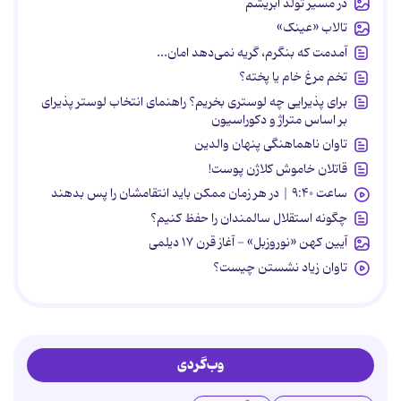
در مسیر تولد ابریشم
تالاب «عینک»
آمدمت که بنگرم، گریه نمی‌دهد امان...
تخم مرغ خام یا پخته؟
برای پذیرایی چه لوستری بخریم؟ راهنمای انتخاب لوستر پذیرای
بر اساس متراژ و دکوراسیون
تاوان ناهماهنگی پنهان والدین
قاتلان خاموش کلاژن پوست!
ساعت ۹:۴۰ | در هر زمان ممکن باید انتقامشان را پس بدهند
چگونه استقلال سالمندان را حفظ کنیم؟
آیین کهن «نوروزبل» - آغاز قرن ۱۷ دیلمی
تاوان زیاد نشستن چیست؟
وب‌گردی