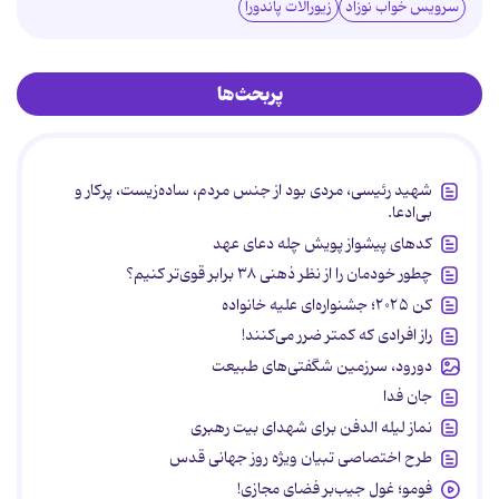
سرویس خواب نوزاد
زیورآلات پاندورا
پربحث‌ها
شهید رئیسی، مردی بود از جنس مردم، ساده‌زیست، پرکار و
بی‌ادعا.
کدهای پیشواز پویش چله دعای عهد
چطور خودمان را از نظر ذهنی ۳۸ برابر قوی‌تر کنیم؟
کن ۲۰۲۵؛ جشنواره‌ای علیه خانواده
راز افرادی که کمتر ضرر می‌کنند!
دورود، سرزمین شگفتی‌های طبیعت
جان فدا
نماز لیله الدفن برای شهدای بیت رهبری
طرح اختصاصی تبیان ویژه روز جهانی قدس
فومو؛ غول جیب‌بر فضای مجازی!