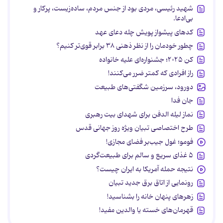
شهید رئیسی، مردی بود از جنس مردم، ساده‌زیست، پرکار و
بی‌ادعا.
کدهای پیشواز پویش چله دعای عهد
چطور خودمان را از نظر ذهنی ۳۸ برابر قوی‌تر کنیم؟
کن ۲۰۲۵؛ جشنواره‌ای علیه خانواده
راز افرادی که کمتر ضرر می‌کنند!
دورود، سرزمین شگفتی‌های طبیعت
جان فدا
نماز لیله الدفن برای شهدای بیت رهبری
طرح اختصاصی تبیان ویژه روز جهانی قدس
فومو؛ غول جیب‌بر فضای مجازی!
۵ غذای سریع و سالم برای طبیعت‌گردی
نتیجه حمله آمریکا به ایران چیست؟
رونمایی از اتاق برق جدید تبیان
زهرهای پنهان خانه را بشناسید!
قهرمان‌های خسته یا والدین مفید!