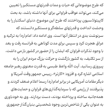
كه طرح موضوعاتی كه حیات و ممات قدرتهای مستكبر را تعیین
می‌كند، می‌تواند عواقب فراوانی برای آنها داشته باشد، به بحث
كاپیتولاسیون پرداختند كه طرح این موضوع، دنیای اسكتبار را به
وحشت انداخت و قدرتهای سلطه‌گر و مستكبر دانستند كه
سرنوشت بدی در انتظار آنها است. وی ادامه داد: امام(ره) به تركیه و
عراق هجرت كرد و سپس برای مدت كوتاهی به فرانسه رفت و بعد
با وجود تذكرات فراوان كه ایشان را از حضور در كشور باز می داشت،
از سر تكلیف، به كشور بازگشت و حركت بزرگ مردم ایران را به
پیروزی رسانید. آیت الله واعظ طبسی به قدرت معنوی رهبر جامعه
اسلامی اشاره كرد و افزود: «كارتر»، رییس جمهور وقت آمریكا و
دیگر مقامات آمریكایی در برابر امام(ره) رسما اعلام ضعف كردند و
پذیرفتند از رژیمی كه با سرمایه‌گذاری‌های فراوان و حمایت‌های
همه‌جانبه ساخته و پرداخته بودند، دست بردارند. وی به خودباوری
به عنوان یكی از شاخص‌ترین وجوه شخصیتی بنیان‌گذار جمهوری