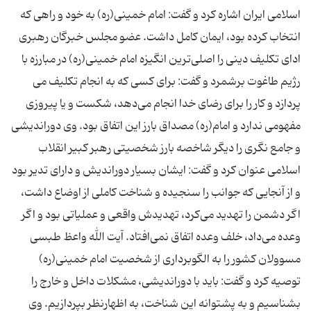
اسلامی ایران اشاره كرد و گفت: امام خمینی(ره) به خود و راهی كه
انتخاب كرده بود، ایمان كامل داشت. عضو مجلس خبرگان رهبری
ادای تكلیف دینی را اصلی‌ترین انگیزه امام خمینی(ره) در مبارزه با
رژیم طاغوت برشمرد و گفت: برای كسی كه به انجام تكلیف می
پردازد و كار را برای رضای خدا انجام می‌دهد، شكست و یا پیروزی
مفهومی ندارد و امام(ره) مصداق بارز این اتفاق بود. وی دوراندیشی
و جامع نگری را دیگر شاخصه بارز شخصیتی رهبر كبیر انقلاب
اسلامی عنوان كرد و گفت: ایشان بسیار دوراندیش و دارای تدیر بود
و از آنجایی كه جوانب را سنجیده و شناخت كاملی از اوضاع داشت،
اگر دشمن را تهدید می‌كرد، تهدیدش واقعی و عملیاتی بود و اگر
وعده می‌داد، خلف وعده اتفاق نمی‌افتاد. آیت الله واعظ طبسی
مسوولان كشور را به الگوبرداری از شخصیت امام خمینی(ره)
توصیه كرد و گفت: باید با دوراندیشی، مشكلات داخل و خارج را
بشناسیم و به پشتوانه این شناخت، به اظهارنظر بپردازیم. وی