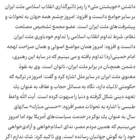
داشتن «خویشتن ملی» را رمز تاثیرگذاری انقلاب اسلامی ملت ایران
بر سایر جوامع دانست و افزود: امروز چشم همه جهان به تحولات و
پیشرفت‌های ملت ایران است. عضو مجمع تشخیص مصلحت
نظام، شرط تداوم انقلاب اسلامی را تداوم خودباوری ملت ایران
دانست و افزود: امروز همان مواضع اصولی و همان صراحت لهجه
امام خمینی(ره) تداوم یافته و می بینیم كه در سایه این رهبری،
دشمن همچنان در برابر ملت ایران، ناتوان است. وی به نفوذ
معنوی ملت ایران در سایر ملل اشاره كرد و گفت: امروز در تركیه كه
حكومتی لائیك دارد، نگاه به مسائل حجاب و عفاف به عنوان یك
تعهد دینی شكل گرفته و دنیا را مبهوت كرده است. آیت الله واعظ
طبسی با اشاره به تحولات مصر افزود: «حسنی مبارك» سالهای
سال به عنوان یك نوكر در خدمت سیاست‌های آمریكا بود اما امروز
می‌بینیم كه همین مردم مصر، ندای اسلام‌خواهی و آزادی‌خواهی
خود را به گوش جهانیان رسانده است. وی تاكید كرد: شك ندارم اگر