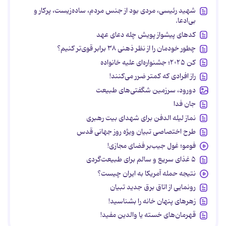
شهید رئیسی، مردی بود از جنس مردم، ساده‌زیست، پرکار و
بی‌ادعا.
کدهای پیشواز پویش چله دعای عهد
چطور خودمان را از نظر ذهنی ۳۸ برابر قوی‌تر کنیم؟
کن ۲۰۲۵؛ جشنواره‌ای علیه خانواده
راز افرادی که کمتر ضرر می‌کنند!
دورود، سرزمین شگفتی‌های طبیعت
جان فدا
نماز لیله الدفن برای شهدای بیت رهبری
طرح اختصاصی تبیان ویژه روز جهانی قدس
فومو؛ غول جیب‌بر فضای مجازی!
۵ غذای سریع و سالم برای طبیعت‌گردی
نتیجه حمله آمریکا به ایران چیست؟
رونمایی از اتاق برق جدید تبیان
زهرهای پنهان خانه را بشناسید!
قهرمان‌های خسته یا والدین مفید!