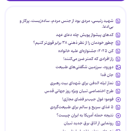
شهید رئیسی، مردی بود از جنس مردم، ساده‌زیست، پرکار و
بی‌ادعا.
کدهای پیشواز پویش چله دعای عهد
چطور خودمان را از نظر ذهنی ۳۸ برابر قوی‌تر کنیم؟
کن ۲۰۲۵؛ جشنواره‌ای علیه خانواده
راز افرادی که کمتر ضرر می‌کنند!
دورود، سرزمین شگفتی‌های طبیعت
جان فدا
نماز لیله الدفن برای شهدای بیت رهبری
طرح اختصاصی تبیان ویژه روز جهانی قدس
فومو؛ غول جیب‌بر فضای مجازی!
۵ غذای سریع و سالم برای طبیعت‌گردی
نتیجه حمله آمریکا به ایران چیست؟
رونمایی از اتاق برق جدید تبیان