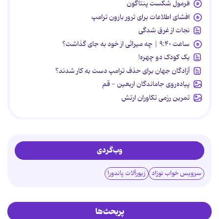
فرمول شکست پنتاگون
افشای اطلاعات برای ترور بارون ترامپ
نجات از غرق شدگی
ساعت ۹:۴۰ | چه میراثی از خود به جای گذاشت؟
یک کودک دو چهره!
آزادگان جهان برای حذف ترامپ دست به کار شدند؟
پیاده‌روی جاماندگان اربعین - قم
تمرین رزمی تکاوران ارتش
وب‌گردی
سرویس خواب نوزاد
زیورآلات پاندورا
پربحث‌ها