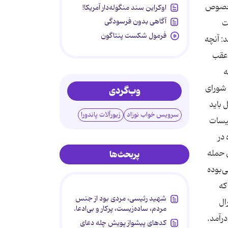
داها در خصوص
اوکراین سند منگوله‌دار آمریکا!
آگاهی بدون فرسودگی
ت
فرمول شکست پنتاگون
: آنچه
ه عقب
به
 شورای
وب‌گردی
 باید
سرویس خواب نوزاد
زیورآلات پاندورا
سیسات
در
 حمله
پربحث‌ها
‌بوده
که
شهید رئیسی، مردی بود از جنس
 دومین روز از آگوست 2008 هم ژنرال
مردم، ساده‌زیست، پرکار و بی‌ادعا.
درآمد.
کدهای پیشواز پویش چله دعای