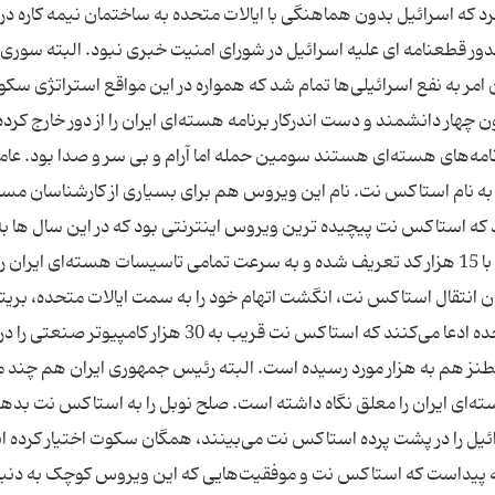
 کرد که اسرائیل بدون هماهنگی با ایالات متحده به ساختمان نیمه کاره در
صدور قطعنامه ای علیه اسرائیل در شورای امنیت خبری نبود. البته سوری
 به نفع اسرائیلی‌ها تمام شد که همواره در این مواقع استراتژی سکوت
هار دانشمند و دست اندرکار برنامه هسته‌ای ایران را از دور خارج کرده ا
حداقل 5 هزار نفر مشغول برنامه‌های هسته‌ای هستند سومین حمله اما آرام و بی سر و صدا بود. عا
به نام استاکس نت. نام این ویروس هم برای بسیاری از کارشناسان مسا
 که استاکس نت پیچیده ترین ویروس اینترنتی بود که در این سال ها به
تاسیسات هسته‌ای کشوری ثانی می‌رود. این ویروس با 15 هزار کد تعریف شده و به سرعت تمامی‌ تاسیسات هسته‌ای ای
لان انتقال استاکس نت، انگشت اتهام خود را به سمت ایالات متحده، بریتان
اسرائیل نشانه رفته‌اند. نهادهای تحقیقاتی ایالات متحده ادعا می‌کنند که استاکس نت قریب به 30 هزار کامپی
طنز هم به هزار مورد رسیده است. البته رئیس جمهوری ایران هم چند م
‌ای ایران را معلق نگاه داشته است. صلح نوبل را به استاکس نت بدهید
ئیل را در پشت پرده استاکس نت می‌بینند، همگان سکوت اختیار کرده اند
فته پیداست که استاکس نت و موفقیت‌هایی که این ویروس کوچک به دنبا