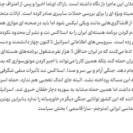
ملان این ماجرا باز نگاه داشته است. باراک اوباما اخیرا و پس از اعتراف چن
ته ویژه ای را برای بررسی حملات سایبری صادر کرده است. ایالات متح
 از افشاگری‌هایی مانند ویکی لیکس شود اما باید در صحنه ای موازی هم
دم کردن برنامه هسته‌ای ایران را به استاکس نت و نشر آن محدود نکرده 
 زده است. سرویس‌های اطلاعاتی اسرائیل تا کنون چهار دانشمند و دس
اندرکار برنامه هسته‌ای ایران را از دور خارج کرده اند اما ادعا می‌کنند که در ایران حداقل 5 هزار نفر مشغول برنامه‌های هسته‌ای
ن حمله کند بلکه همین کار را می‌تواند با اجیر کردن موتورسواری که بم
ام دهد. جنگی آرام و بی سر و صدا. استاکس نت تاثیرات منفی شگرفی 
به این مساله پرداخته نشد. البته جای اندک تعجبی هم ندارد. حمله اسرا
داشت اما همین حمله مشابه به سوریه دچار خفقان خبری شد. اسرائیلی‌
ند که این کشور توانایی جنگی دیگر در خاورمیانه را ندارد بنابراین بهترین
پلماسی ایرانی (مترجم-سارا قاسمی ) بخش سیاست