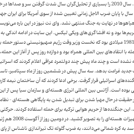
ماه پیش بازمی‌گردد و البته کشور هدف هم ایران بود. سال 2010 را بسیاری از تحلیل‌گران سال شدت گرفتن سر و ص
سال با پایان ضرب الاجل زمانی تعیین شده از سوی آمریکا برای ایران جه
اهوها در نهایت به جنگ منتهی نشد. وای نت نیوز در این باره می‌نویسد
 زد، نه تحریم‌ها بود و نه افشاگری‌های ویکی لیکس. این سایت در ادامه اندکی ب
بازمی‌گردد و می‌نویسد: هفتمین روز از ماه ژوئن سال 1981 میلادی بود که نخست وزیر وقت رژیم صهیونیستی دستور حمله 
ا انتقادهای بین المللی همراه بود و دوازده روز پس از آغاز این حمله،
 نشده است و چند ماه پیش چند دولتمرد عراقی اعلام کردند که اسرائیل
ولت جدید غرامت بدهد. سه سال پیش در ششمین روز از ماه سپتامبر، تا
ه‌های اسرائیلی قرار گرفت. برخی ادعا کردند که آن ساختمان نیمه کاره 
 بوده است. آژانس بین المللی انرژی هسته‌ای و سازمان سیا پس از این
ر حقیقت در حال مهیا شدن برای تبدیل شدن به پایگاهی هسته‌ای – نظامی
ین جنگنده‌ها از حریم هوایی ترکیه برای حمله استفاده کردند. حرکتی 
دغدغه ترک‌ها از دستیابی سوریه به تسلیحات و یا تجهیزات هسته‌ای را به تصویر کشید. در
سد به کره شمالی می‌دانند، به ضرب گلوله تک تیراندازی ناشناس از پای 