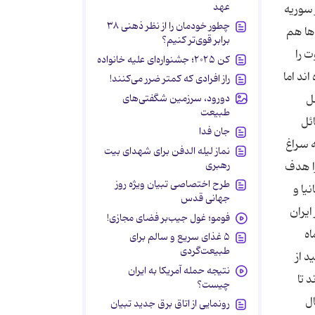
عهد
 سوریه
چطور خودمان را از نظر ذهنی ۳۸
‌ها هم
برابر قوی‌تر کنیم؟
 را
کن ۲۰۲۵؛ جشنواره‌ای علیه خانواده
ند اما
راز افرادی که کمتر ضرر می‌کنند!
دورود، سرزمین شگفتی‌های
مل
طبیعت
ئل
جان فدا
 سراغ
نماز لیله الدفن برای شهدای بیت
رهبری
ران را هدف
طرح اختصاصی تبیان ویژه روز
یا و
جهانی قدس
وتر صنعتی را در ایران
فومو؛ غول جیب‌بر فضای مجازی!
اه
۵ غذای سریع و سالم برای
طبیعت‌گردی
 از
نتیجه حمله آمریکا به ایران
 تا
چیست؟
ل
رونمایی از اتاق برق جدید تبیان