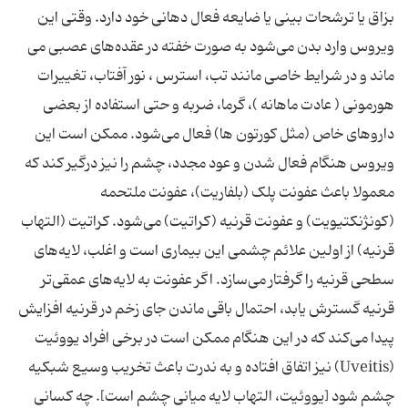
بزاق یا ترشحات بینی یا ضایعه فعال دهانی خود دارد. وقتی این
ویروس وارد بدن می‌شود به صورت خفته در عقده‌های عصبی می
ماند و در شرایط خاصی مانند تب، استرس ، نور آفتاب، تغییرات
هورمونی ( عادت ماهانه )، گرما، ضربه و حتی استفاده از بعضی
داروهای خاص (مثل کورتون ‌ها) فعال می‌شود. ممکن است این
ویروس هنگام فعال شدن و عود مجدد، چشم را نیز درگیر کند که
معمولا باعث عفونت پلک (بلفاریت)، عفونت ملتحمه
(کونژنکتیویت) و عفونت قرنیه (کراتیت) می‌شود. کراتیت (التهاب
قرنیه) از اولین علائم چشمی این بیماری است و اغلب، لایه‌های
سطحی قرنیه را گرفتار می‌سازد. اگر عفونت به لایه‌های عمقی‌تر
قرنیه گسترش یابد، احتمال باقی ماندن جای زخم در قرنیه افزایش
پیدا می‌کند که در این هنگام ممکن است در برخی افراد یووئیت
(Uveitis) نیز اتفاق افتاده و به ندرت باعث تخریب وسیع شبکیه
چشم شود [یووئیت، التهاب لایه میانی چشم است]. چه کسانی