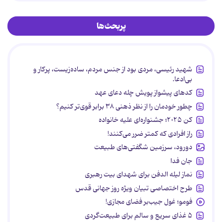
پربحث‌ها
شهید رئیسی، مردی بود از جنس مردم، ساده‌زیست، پرکار و
بی‌ادعا.
کدهای پیشواز پویش چله دعای عهد
چطور خودمان را از نظر ذهنی ۳۸ برابر قوی‌تر کنیم؟
کن ۲۰۲۵؛ جشنواره‌ای علیه خانواده
راز افرادی که کمتر ضرر می‌کنند!
دورود، سرزمین شگفتی‌های طبیعت
جان فدا
نماز لیله الدفن برای شهدای بیت رهبری
طرح اختصاصی تبیان ویژه روز جهانی قدس
فومو؛ غول جیب‌بر فضای مجازی!
۵ غذای سریع و سالم برای طبیعت‌گردی