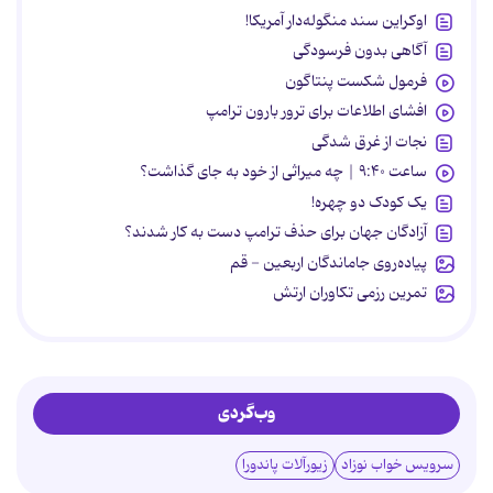
اوکراین سند منگوله‌دار آمریکا!
آگاهی بدون فرسودگی
فرمول شکست پنتاگون
افشای اطلاعات برای ترور بارون ترامپ
نجات از غرق شدگی
ساعت ۹:۴۰ | چه میراثی از خود به جای گذاشت؟
یک کودک دو چهره!
آزادگان جهان برای حذف ترامپ دست به کار شدند؟
پیاده‌روی جاماندگان اربعین - قم
تمرین رزمی تکاوران ارتش
وب‌گردی
سرویس خواب نوزاد
زیورآلات پاندورا