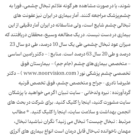
شوند، یا در صورت مشاهده هر گونه علائم تبخال چشمی، فورا به
چشم‌پزشک مراجعه کنند. آمار بیماری در ایران نیز عفونت های
تبخالی چشم شایع است، ولی متاسفانه در ایران آمار دقیقی از این
بیماری در دست نیست. در یک مطالعه وسیع، محققان دریافتند که
میزان عود تبخال چشمی طی یک سال 10 درصد، طی دو سال 23
درصد و طی 20 سال 63 درصد است. منابع : - دکتر رامین اساسی
- متخصص بیماری‌های چشم (جام‌ جم) - بیمارستان فوق
تخصصی چشم پزشکی نور ( www.noorvision.com ) - دکتر
علیرضا نادری – جراح و متخصص چشم، فوق تخصص قرنیه
گردآورنده : نیره ولدخانی – سایت تبیان اگر می خواهید با پزشکان
سایت مشورت کنید، اینجا را کلیک کنید. برای شرکت در بحث های
انجمن بهداشت و سلامت سایت، اینجا را کلیک کنید. * مطالب
مرتبط : تبخال چیست؟ تبخال می‌ زنید؟ نگران نباشید! تبخال،
مهمان ناخوانده تب‌خال قابل درمان است انواع بیماری های آلرژی