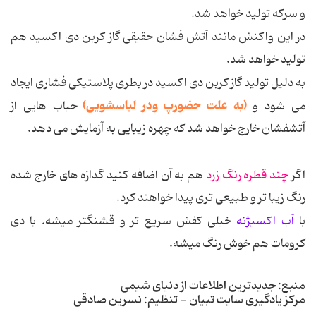
و سركه تولید خواهد شد.
در این واكنش مانند آتش فشان حقیقی گاز كربن دی اكسید هم
تولید خواهد شد.
به دلیل تولید گاز كربن دی اكسید در بطری پلاستیكی فشاری ایجاد
(به علت حضورپ ودر لباسشویی)
می شود و
حباب هایی از
آتشفشان خارج خواهد شد كه چهره زیبایی به آزمایش می دهد.
اگر
چند قطره رنگ زرد
هم به آن اضافه كنید گدازه های خارج شده
رنگ زیبا تر و طبیعی تری پیدا خواهند كرد.
با
آب اکسیژنه
خیلی کفش سریع تر و قشنگتر میشه. با دی
کرومات هم خوش رنگ میشه.
منبع: جدیدترین اطلاعات از دنیای شیمی
مرکز یادگیری سایت تبیان - تنظیم: نسرین صادقی