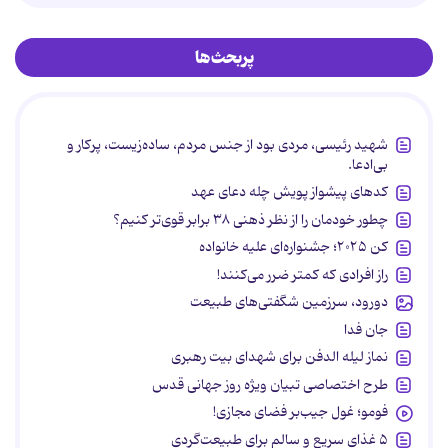
پربحث‌ها
شهید رئیسی، مردی بود از جنس مردم، ساده‌زیست، پرکار و
بی‌ادعا.
کدهای پیشواز پویش چله دعای عهد
چطور خودمان را از نظر ذهنی ۳۸ برابر قوی‌تر کنیم؟
کن ۲۰۲۵؛ جشنواره‌ای علیه خانواده
راز افرادی که کمتر ضرر می‌کنند!
دورود، سرزمین شگفتی‌های طبیعت
جان فدا
نماز لیله الدفن برای شهدای بیت رهبری
طرح اختصاصی تبیان ویژه روز جهانی قدس
فومو؛ غول جیب‌بر فضای مجازی!
۵ غذای سریع و سالم برای طبیعت‌گردی