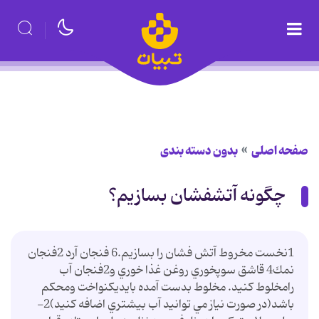
صفحه اصلی
بدون دسته بندی
چگونه آتشفشان بسازيم؟
1نخست مخروط آتش فشان را بسازيم.6 فنجان آرد 2فنجان
نمك4 قاشق سوپخوري روغن غذا خوري و2فنجان آب
رامخلوط كنيد. مخلوط بدست آمده بايديكنواخت ومحكم
باشد(در صورت نياز مي توانيد آب بيشتري اضافه كنيد)2-