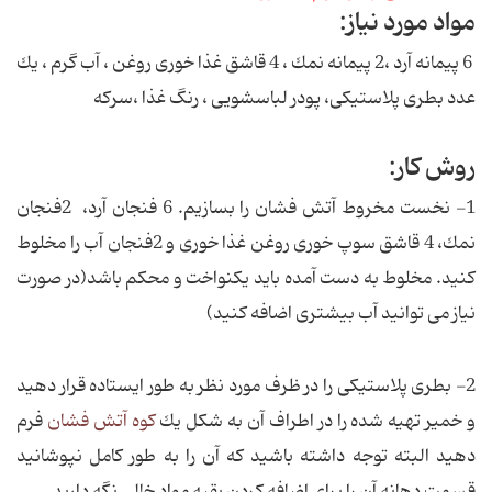
مواد مورد نیاز:
6 پیمانه آرد ،2 پیمانه نمك ، 4 قاشق غذا خوری روغن ، آب گرم ، یك
عدد بطری پلاستیكی، پودر لباسشویی ، رنگ غذا ،سركه
روش كار:
1- نخست مخروط آتش فشان را بسازیم. 6 فنجان آرد، 2فنجان
نمك، 4 قاشق سوپ خوری روغن غذا خوری و 2فنجان آب را مخلوط
كنید. مخلوط به دست آمده باید یكنواخت و محكم باشد(در صورت
نیاز می توانید آب بیشتری اضافه كنید)
2- بطری پلاستیكی را در ظرف مورد نظر به طور ایستاده قرار دهید
و خمیر تهیه شده را در اطراف آن به شكل یك
كوه آتش فشان
فرم
دهید البته توجه داشته باشید كه آن را به طور كامل نپوشانید
قسمت دهانه آن را برای اضافه كردن بقیه مواد خالی نگه دارید.