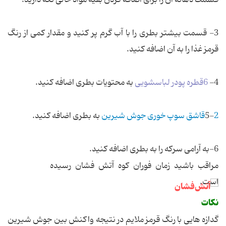
3- قسمت بیشتر بطری را با آب گرم پر كنید و مقدار كمی از رنگ
قرمز غذا را به آن اضافه كنید.
4-
6قطره پودر لباسشویی
به محتویات بطری اضافه كنید.
2قاشق سوپ خوری جوش شیرین
5-
به بطری اضافه كنید.
6-به
آرامی
سركه را به بطری اضافه كنید.
مراقب باشید زمان فوران كوه آتش فشان رسیده
است.
نكات
گدازه هایی با رنگ قرمز ملایم در نتیجه واكنش بین جوش شیرین