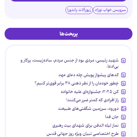
سرویس خواب نوزاد
زیورآلات پاندورا
پربحث‌ها
شهید رئیسی، مردی بود از جنس مردم، ساده‌زیست، پرکار و
بی‌ادعا.
کدهای پیشواز پویش چله دعای عهد
چطور خودمان را از نظر ذهنی ۳۸ برابر قوی‌تر کنیم؟
کن ۲۰۲۵؛ جشنواره‌ای علیه خانواده
راز افرادی که کمتر ضرر می‌کنند!
دورود، سرزمین شگفتی‌های طبیعت
جان فدا
نماز لیله الدفن برای شهدای بیت رهبری
طرح اختصاصی تبیان ویژه روز جهانی قدس