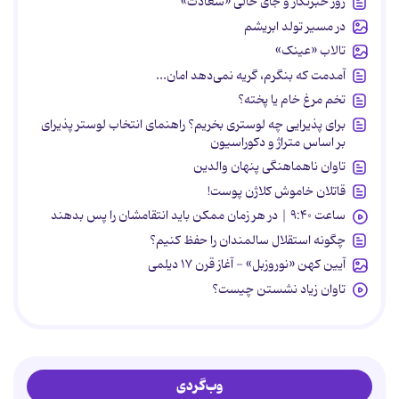
روز خبرنگار و جای خالی «سعادت»
در مسیر تولد ابریشم
تالاب «عینک»
آمدمت که بنگرم، گریه نمی‌دهد امان...
تخم مرغ خام یا پخته؟
برای پذیرایی چه لوستری بخریم؟ راهنمای انتخاب لوستر پذیرای
بر اساس متراژ و دکوراسیون
تاوان ناهماهنگی پنهان والدین
قاتلان خاموش کلاژن پوست!
ساعت ۹:۴۰ | در هر زمان ممکن باید انتقامشان را پس بدهند
چگونه استقلال سالمندان را حفظ کنیم؟
آیین کهن «نوروزبل» - آغاز قرن ۱۷ دیلمی
تاوان زیاد نشستن چیست؟
وب‌گردی